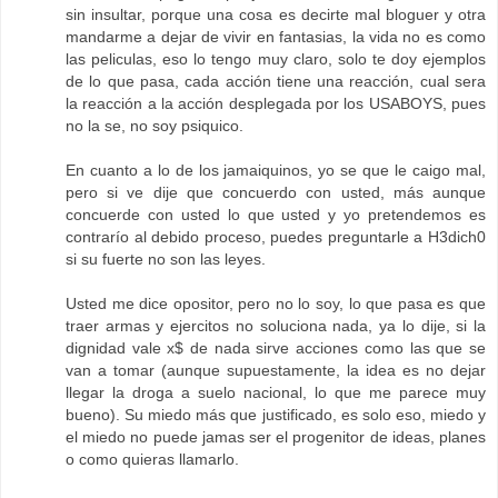
sin insultar, porque una cosa es decirte mal bloguer y otra
mandarme a dejar de vivir en fantasias, la vida no es como
las peliculas, eso lo tengo muy claro, solo te doy ejemplos
de lo que pasa, cada acción tiene una reacción, cual sera
la reacción a la acción desplegada por los USABOYS, pues
no la se, no soy psiquico.
En cuanto a lo de los jamaiquinos, yo se que le caigo mal,
pero si ve dije que concuerdo con usted, más aunque
concuerde con usted lo que usted y yo pretendemos es
contrarío al debido proceso, puedes preguntarle a H3dich0
si su fuerte no son las leyes.
Usted me dice opositor, pero no lo soy, lo que pasa es que
traer armas y ejercitos no soluciona nada, ya lo dije, si la
dignidad vale x$ de nada sirve acciones como las que se
van a tomar (aunque supuestamente, la idea es no dejar
llegar la droga a suelo nacional, lo que me parece muy
bueno). Su miedo más que justificado, es solo eso, miedo y
el miedo no puede jamas ser el progenitor de ideas, planes
o como quieras llamarlo.