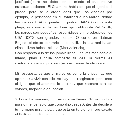
justificado)pero no debe ser el miedo el que motive
nuestras acciones. El Chamuko habla de que el ejercito si
puede, pero se le olvida decir que Los Angeles por
ejemplo, le pertenece en su totalidad a las Maras, donde
las fuerzas USA no pueden ni podran JAMAS contra esta
plaga, es como en la peli Enemigo Público de Will Smith,
los narcos son pequeños, escurridisos e impredesibles, los
USA BOYS son grandes, lentos. O como en Batman
Begins, el efecto contrario, usted utiliza la tela anti balas,
ellos utilizan balas anti tela (Más violencia),
Con respecto a lo de los jamaiquinos, una vez más habla el
miedo, pues aunque comparto tu idea, la misma es
contraria al debido proceso (eso es harina de otro saco)
Mi respuesta es que el narco es como la gripe, hay que
aprender a vivir con ello, no hay que resginarse, pero creo
al igual que el anonimo lo que hay que rescatar son los
valores, mejorar la educación.
Y lo de los marines, ni creo que se lleven CR, ni muchos
más o menos, solo que como dijo Jesus Antes de decirle a
tu hermano mira la paja que esta en tu ojo, primero sacate
el Edificio que tienes en el tuyo