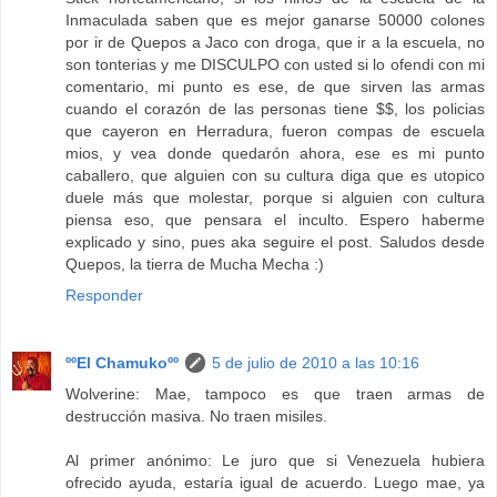
Inmaculada saben que es mejor ganarse 50000 colones
por ir de Quepos a Jaco con droga, que ir a la escuela, no
son tonterias y me DISCULPO con usted si lo ofendi con mi
comentario, mi punto es ese, de que sirven las armas
cuando el corazón de las personas tiene $$, los policias
que cayeron en Herradura, fueron compas de escuela
mios, y vea donde quedarón ahora, ese es mi punto
caballero, que alguien con su cultura diga que es utopico
duele más que molestar, porque si alguien con cultura
piensa eso, que pensara el inculto. Espero haberme
explicado y sino, pues aka seguire el post. Saludos desde
Quepos, la tierra de Mucha Mecha :)
Responder
ººEl Chamukoºº
5 de julio de 2010 a las 10:16
Wolverine: Mae, tampoco es que traen armas de
destrucción masiva. No traen misiles.
Al primer anónimo: Le juro que si Venezuela hubiera
ofrecido ayuda, estaría igual de acuerdo. Luego mae, ya