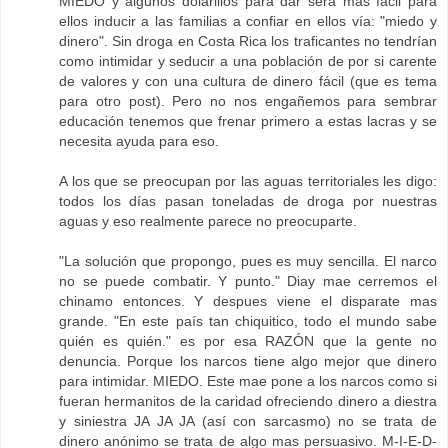
MIEDO y algunos dolarillos para dar sera mas fácil para
ellos inducir a las familias a confiar en ellos vía: "miedo y
dinero". Sin droga en Costa Rica los traficantes no tendrían
como intimidar y seducir a una población de por si carente
de valores y con una cultura de dinero fácil (que es tema
para otro post). Pero no nos engañemos para sembrar
educación tenemos que frenar primero a estas lacras y se
necesita ayuda para eso.
A los que se preocupan por las aguas territoriales les digo:
todos los días pasan toneladas de droga por nuestras
aguas y eso realmente parece no preocuparte.
"La solución que propongo, pues es muy sencilla. El narco
no se puede combatir. Y punto." Diay mae cerremos el
chinamo entonces. Y despues viene el disparate mas
grande. "En este país tan chiquitico, todo el mundo sabe
quién es quién." es por esa RAZÓN que la gente no
denuncia. Porque los narcos tiene algo mejor que dinero
para intimidar. MIEDO. Este mae pone a los narcos como si
fueran hermanitos de la caridad ofreciendo dinero a diestra
y siniestra JA JA JA (así con sarcasmo) no se trata de
dinero anónimo se trata de algo mas persuasivo. M-I-E-D-