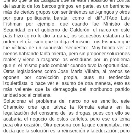
Siento que tanta carajada que se está hablando en contra
del asunto de los barcos gringos, en parte, es un berrinche
más de ciertos grupos con sentimientos anti-gringos y otros
por pura politiquería barata, como el diPUTAdo Luis
Fishman por ejemplo, que cuando fue Ministro de
Seguridad en el gobierno de Calderón, el narco en este
país hizo como le dio la gana, los secuestros estaban a la
orden del día, sino que lo diga el mismo Luis Fishman que
fue víctima de un supuesto “secuestro”. Muy bonito ver al
menos hablando tanta mierda, pero sin proponer soluciones
reales y viene a rasgarse las vestiduras por un problema
que ni el mismo pudo combatir cuando tuvo la oportunidad.
Otros legisladores como Jose María Villalta, al menos se
oponen por convicción propia, pues su tendencia
izquierdista lo hace ver el asunto de otra manera, esto es
más valiente que la demagogia del moribundo partido
unidad social cristiana.
Solucionar el problema del narco no es sencillo, este
Chamuko cree que talvez la fórmula estaría en la
legalización del consumo de las drogas, pues con ello se
acabaría el negocio de estos carteles, pero ese es tema
para otra ocasión. Otra persona con la que comentaba, me
decía que la solución es la reinserción y la educación, pero