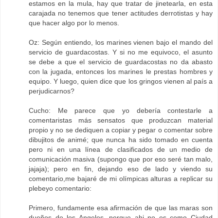
estamos en la mula, hay que tratar de jinetearla, en esta
carajada no tenemos que tener actitudes derrotistas y hay
que hacer algo por lo menos.
Oz: Según entiendo, los marines vienen bajo el mando del
servicio de guardacostas. Y si no me equivoco, el asunto
se debe a que el servicio de guardacostas no da abasto
con la jugada, entonces los marines le prestas hombres y
equipo. Y luego, quien dice que los gringos vienen al país a
perjudicarnos?
Cucho: Me parece que yo debería contestarle a
comentaristas más sensatos que produzcan material
propio y no se dediquen a copiar y pegar o comentar sobre
dibujitos de animé; que nunca ha sido tomado en cuenta
pero ni en una línea de clasificados de un medio de
comunicación masiva (supongo que por eso seré tan malo,
jajaja); pero en fin, dejando eso de lado y viendo su
comentario,me bajaré de mi olímpicas alturas a replicar su
plebeyo comentario:
Primero, fundamente esa afirmación de que las maras son
dueños de los Angeles, porque ahi no es como Ciudad