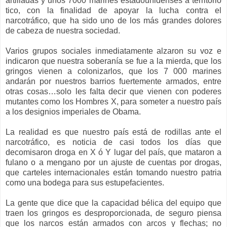
artilladas y unos 7000 marines estadounidenses a territorio
tico, con la finalidad de apoyar la lucha contra el
narcotráfico, que ha sido uno de los más grandes dolores
de cabeza de nuestra sociedad.
Varios grupos sociales inmediatamente alzaron su voz e
indicaron que nuestra soberanía se fue a la mierda, que los
gringos vienen a colonizarlos, que los 7 000 marines
andarán por nuestros barrios fuertemente armados, entre
otras cosas…solo les falta decir que vienen con poderes
mutantes como los Hombres X, para someter a nuestro país
a los designios imperiales de Obama.
La realidad es que nuestro país está de rodillas ante el
narcotráfico, es noticia de casi todos los días que
decomisaron droga en X ó Y lugar del país, que mataron a
fulano o a mengano por un ajuste de cuentas por drogas,
que carteles internacionales están tomando nuestro patria
como una bodega para sus estupefacientes.
La gente que dice que la capacidad bélica del equipo que
traen los gringos es desproporcionada, de seguro piensa
que los narcos están armados con arcos y flechas; no