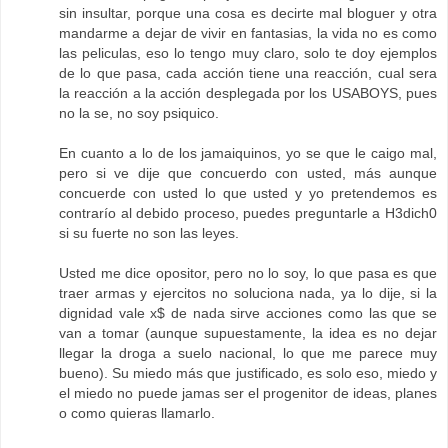
sin insultar, porque una cosa es decirte mal bloguer y otra
mandarme a dejar de vivir en fantasias, la vida no es como
las peliculas, eso lo tengo muy claro, solo te doy ejemplos
de lo que pasa, cada acción tiene una reacción, cual sera
la reacción a la acción desplegada por los USABOYS, pues
no la se, no soy psiquico.
En cuanto a lo de los jamaiquinos, yo se que le caigo mal,
pero si ve dije que concuerdo con usted, más aunque
concuerde con usted lo que usted y yo pretendemos es
contrarío al debido proceso, puedes preguntarle a H3dich0
si su fuerte no son las leyes.
Usted me dice opositor, pero no lo soy, lo que pasa es que
traer armas y ejercitos no soluciona nada, ya lo dije, si la
dignidad vale x$ de nada sirve acciones como las que se
van a tomar (aunque supuestamente, la idea es no dejar
llegar la droga a suelo nacional, lo que me parece muy
bueno). Su miedo más que justificado, es solo eso, miedo y
el miedo no puede jamas ser el progenitor de ideas, planes
o como quieras llamarlo.