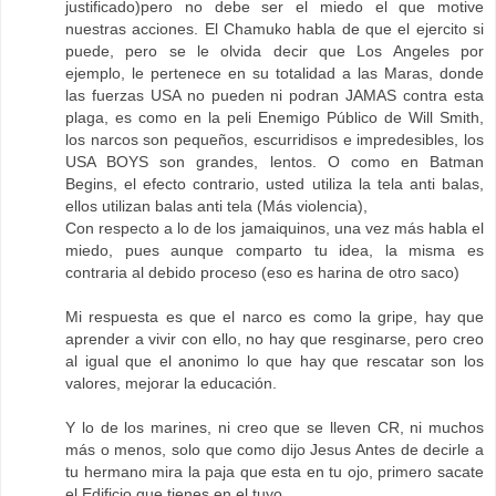
justificado)pero no debe ser el miedo el que motive
nuestras acciones. El Chamuko habla de que el ejercito si
puede, pero se le olvida decir que Los Angeles por
ejemplo, le pertenece en su totalidad a las Maras, donde
las fuerzas USA no pueden ni podran JAMAS contra esta
plaga, es como en la peli Enemigo Público de Will Smith,
los narcos son pequeños, escurridisos e impredesibles, los
USA BOYS son grandes, lentos. O como en Batman
Begins, el efecto contrario, usted utiliza la tela anti balas,
ellos utilizan balas anti tela (Más violencia),
Con respecto a lo de los jamaiquinos, una vez más habla el
miedo, pues aunque comparto tu idea, la misma es
contraria al debido proceso (eso es harina de otro saco)
Mi respuesta es que el narco es como la gripe, hay que
aprender a vivir con ello, no hay que resginarse, pero creo
al igual que el anonimo lo que hay que rescatar son los
valores, mejorar la educación.
Y lo de los marines, ni creo que se lleven CR, ni muchos
más o menos, solo que como dijo Jesus Antes de decirle a
tu hermano mira la paja que esta en tu ojo, primero sacate
el Edificio que tienes en el tuyo