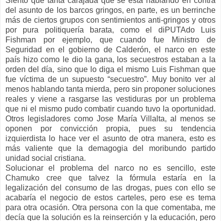
Siento que tanta carajada que se está hablando en contra
del asunto de los barcos gringos, en parte, es un berrinche
más de ciertos grupos con sentimientos anti-gringos y otros
por pura politiquería barata, como el diPUTAdo Luis
Fishman por ejemplo, que cuando fue Ministro de
Seguridad en el gobierno de Calderón, el narco en este
país hizo como le dio la gana, los secuestros estaban a la
orden del día, sino que lo diga el mismo Luis Fishman que
fue víctima de un supuesto “secuestro”. Muy bonito ver al
menos hablando tanta mierda, pero sin proponer soluciones
reales y viene a rasgarse las vestiduras por un problema
que ni el mismo pudo combatir cuando tuvo la oportunidad.
Otros legisladores como Jose María Villalta, al menos se
oponen por convicción propia, pues su tendencia
izquierdista lo hace ver el asunto de otra manera, esto es
más valiente que la demagogia del moribundo partido
unidad social cristiana.
Solucionar el problema del narco no es sencillo, este
Chamuko cree que talvez la fórmula estaría en la
legalización del consumo de las drogas, pues con ello se
acabaría el negocio de estos carteles, pero ese es tema
para otra ocasión. Otra persona con la que comentaba, me
decía que la solución es la reinserción y la educación, pero