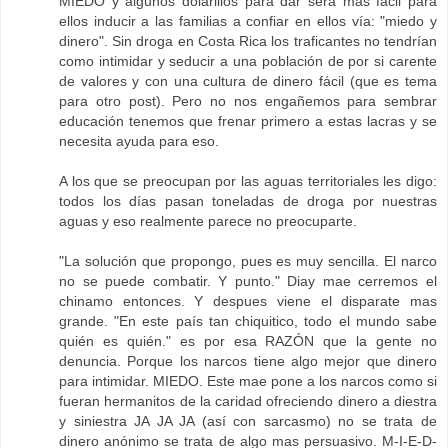
MIEDO y algunos dolarillos para dar sera mas fácil para
ellos inducir a las familias a confiar en ellos vía: "miedo y
dinero". Sin droga en Costa Rica los traficantes no tendrían
como intimidar y seducir a una población de por si carente
de valores y con una cultura de dinero fácil (que es tema
para otro post). Pero no nos engañemos para sembrar
educación tenemos que frenar primero a estas lacras y se
necesita ayuda para eso.
A los que se preocupan por las aguas territoriales les digo:
todos los días pasan toneladas de droga por nuestras
aguas y eso realmente parece no preocuparte.
"La solución que propongo, pues es muy sencilla. El narco
no se puede combatir. Y punto." Diay mae cerremos el
chinamo entonces. Y despues viene el disparate mas
grande. "En este país tan chiquitico, todo el mundo sabe
quién es quién." es por esa RAZÓN que la gente no
denuncia. Porque los narcos tiene algo mejor que dinero
para intimidar. MIEDO. Este mae pone a los narcos como si
fueran hermanitos de la caridad ofreciendo dinero a diestra
y siniestra JA JA JA (así con sarcasmo) no se trata de
dinero anónimo se trata de algo mas persuasivo. M-I-E-D-