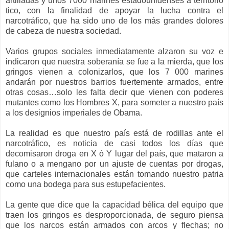
artilladas y unos 7000 marines estadounidenses a territorio
tico, con la finalidad de apoyar la lucha contra el
narcotráfico, que ha sido uno de los más grandes dolores
de cabeza de nuestra sociedad.
Varios grupos sociales inmediatamente alzaron su voz e
indicaron que nuestra soberanía se fue a la mierda, que los
gringos vienen a colonizarlos, que los 7 000 marines
andarán por nuestros barrios fuertemente armados, entre
otras cosas…solo les falta decir que vienen con poderes
mutantes como los Hombres X, para someter a nuestro país
a los designios imperiales de Obama.
La realidad es que nuestro país está de rodillas ante el
narcotráfico, es noticia de casi todos los días que
decomisaron droga en X ó Y lugar del país, que mataron a
fulano o a mengano por un ajuste de cuentas por drogas,
que carteles internacionales están tomando nuestro patria
como una bodega para sus estupefacientes.
La gente que dice que la capacidad bélica del equipo que
traen los gringos es desproporcionada, de seguro piensa
que los narcos están armados con arcos y flechas; no