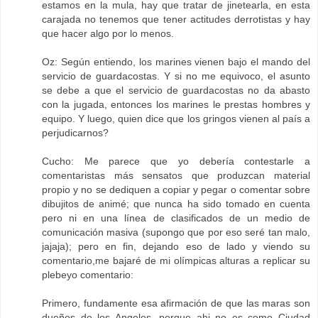
estamos en la mula, hay que tratar de jinetearla, en esta
carajada no tenemos que tener actitudes derrotistas y hay
que hacer algo por lo menos.
Oz: Según entiendo, los marines vienen bajo el mando del
servicio de guardacostas. Y si no me equivoco, el asunto
se debe a que el servicio de guardacostas no da abasto
con la jugada, entonces los marines le prestas hombres y
equipo. Y luego, quien dice que los gringos vienen al país a
perjudicarnos?
Cucho: Me parece que yo debería contestarle a
comentaristas más sensatos que produzcan material
propio y no se dediquen a copiar y pegar o comentar sobre
dibujitos de animé; que nunca ha sido tomado en cuenta
pero ni en una línea de clasificados de un medio de
comunicación masiva (supongo que por eso seré tan malo,
jajaja); pero en fin, dejando eso de lado y viendo su
comentario,me bajaré de mi olímpicas alturas a replicar su
plebeyo comentario:
Primero, fundamente esa afirmación de que las maras son
dueños de los Angeles, porque ahi no es como Ciudad