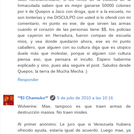
Inmaculada saben que es mejor ganarse 50000 colones
por ir de Quepos a Jaco con droga, que ir a la escuela, no
son tonterias y me DISCULPO con usted si lo ofendi con mi
comentario, mi punto es ese, de que sirven las armas
cuando el corazón de las personas tiene $$, los policias
que cayeron en Herradura, fueron compas de escuela
mios, y vea donde quedarón ahora, ese es mi punto
caballero, que alguien con su cultura diga que es utopico
duele más que molestar, porque si alguien con cultura
piensa eso, que pensara el inculto. Espero haberme
explicado y sino, pues aka seguire el post. Saludos desde
Quepos, la tierra de Mucha Mecha :)
Responder
ººEl Chamukoºº
5 de julio de 2010 a las 10:16
Wolverine: Mae, tampoco es que traen armas de
destrucción masiva. No traen misiles.
Al primer anónimo: Le juro que si Venezuela hubiera
ofrecido ayuda, estaría igual de acuerdo. Luego mae, ya