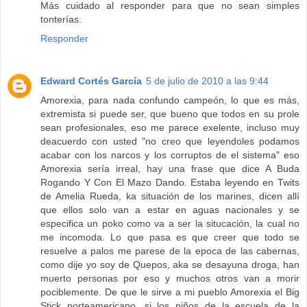
Más cuidado al responder para que no sean simples
tonterías.
Responder
Edward Cortés García
5 de julio de 2010 a las 9:44
Amorexia, para nada confundo campeón, lo que es más,
extremista si puede ser, que bueno que todos en su prole
sean profesionales, eso me parece exelente, incluso muy
deacuerdo con usted "no creo que leyendoles podamos
acabar con los narcos y los corruptos de el sistema" eso
Amorexia sería irreal, hay una frase que dice A Buda
Rogando Y Con El Mazo Dando. Estaba leyendo en Twits
de Amelia Rueda, ka situación de los marines, dicen allí
que ellos solo van a estar en aguas nacionales y se
especifica un poko como va a ser la situcación, la cual no
me incomoda. Lo que pasa es que creer que todo se
resuelve a palos me parese de la epoca de las cabernas,
como dije yo soy de Quepos, aka se desayuna droga, han
muerto personas por eso y muchos otros van a morir
pociblemente. De que le sirve a mi pueblo Amorexia el Big
Stick norteamericano, si los niños de la escuela de la