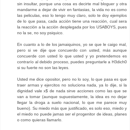
sin insultar, porque una cosa es decirte mal bloguer y otra
mandarme a dejar de vivir en fantasias, la vida no es como
las peliculas, eso lo tengo muy claro, solo te doy ejemplos
de lo que pasa, cada acción tiene una reacción, cual sera
la reacción a la acción desplegada por los USABOYS, pues
no la se, no soy psiquico.
En cuanto a lo de los jamaiquinos, yo se que le caigo mal,
pero si ve dije que concuerdo con usted, más aunque
concuerde con usted lo que usted y yo pretendemos es
contrarío al debido proceso, puedes preguntarle a H3dich0
si su fuerte no son las leyes.
Usted me dice opositor, pero no lo soy, lo que pasa es que
traer armas y ejercitos no soluciona nada, ya lo dije, si la
dignidad vale x$ de nada sirve acciones como las que se
van a tomar (aunque supuestamente, la idea es no dejar
llegar la droga a suelo nacional, lo que me parece muy
bueno). Su miedo más que justificado, es solo eso, miedo y
el miedo no puede jamas ser el progenitor de ideas, planes
o como quieras llamarlo.