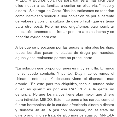
MIEDO y algunos dolarillos para dar sera mas fácil para
ellos inducir a las familias a confiar en ellos vía: "miedo y
dinero". Sin droga en Costa Rica los traficantes no tendrían
como intimidar y seducir a una población de por si carente
de valores y con una cultura de dinero fácil (que es tema
para otro post). Pero no nos engañemos para sembrar
educación tenemos que frenar primero a estas lacras y se
necesita ayuda para eso.
A los que se preocupan por las aguas territoriales les digo:
todos los días pasan toneladas de droga por nuestras
aguas y eso realmente parece no preocuparte.
"La solución que propongo, pues es muy sencilla. El narco
no se puede combatir. Y punto." Diay mae cerremos el
chinamo entonces. Y despues viene el disparate mas
grande. "En este país tan chiquitico, todo el mundo sabe
quién es quién." es por esa RAZÓN que la gente no
denuncia. Porque los narcos tiene algo mejor que dinero
para intimidar. MIEDO. Este mae pone a los narcos como si
fueran hermanitos de la caridad ofreciendo dinero a diestra
y siniestra JA JA JA (así con sarcasmo) no se trata de
dinero anónimo se trata de algo mas persuasivo. M-I-E-D-