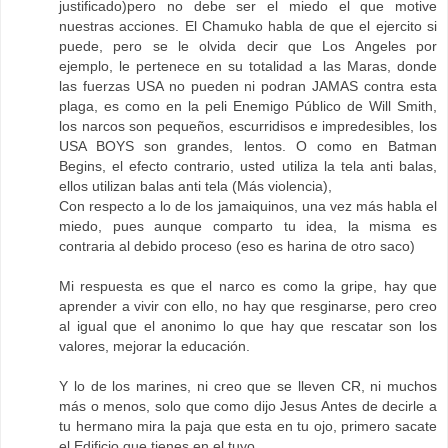
justificado)pero no debe ser el miedo el que motive
nuestras acciones. El Chamuko habla de que el ejercito si
puede, pero se le olvida decir que Los Angeles por
ejemplo, le pertenece en su totalidad a las Maras, donde
las fuerzas USA no pueden ni podran JAMAS contra esta
plaga, es como en la peli Enemigo Público de Will Smith,
los narcos son pequeños, escurridisos e impredesibles, los
USA BOYS son grandes, lentos. O como en Batman
Begins, el efecto contrario, usted utiliza la tela anti balas,
ellos utilizan balas anti tela (Más violencia),
Con respecto a lo de los jamaiquinos, una vez más habla el
miedo, pues aunque comparto tu idea, la misma es
contraria al debido proceso (eso es harina de otro saco)
Mi respuesta es que el narco es como la gripe, hay que
aprender a vivir con ello, no hay que resginarse, pero creo
al igual que el anonimo lo que hay que rescatar son los
valores, mejorar la educación.
Y lo de los marines, ni creo que se lleven CR, ni muchos
más o menos, solo que como dijo Jesus Antes de decirle a
tu hermano mira la paja que esta en tu ojo, primero sacate
el Edificio que tienes en el tuyo