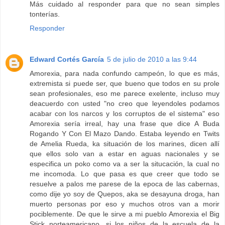
Más cuidado al responder para que no sean simples
tonterías.
Responder
Edward Cortés García
5 de julio de 2010 a las 9:44
Amorexia, para nada confundo campeón, lo que es más,
extremista si puede ser, que bueno que todos en su prole
sean profesionales, eso me parece exelente, incluso muy
deacuerdo con usted "no creo que leyendoles podamos
acabar con los narcos y los corruptos de el sistema" eso
Amorexia sería irreal, hay una frase que dice A Buda
Rogando Y Con El Mazo Dando. Estaba leyendo en Twits
de Amelia Rueda, ka situación de los marines, dicen allí
que ellos solo van a estar en aguas nacionales y se
especifica un poko como va a ser la situcación, la cual no
me incomoda. Lo que pasa es que creer que todo se
resuelve a palos me parese de la epoca de las cabernas,
como dije yo soy de Quepos, aka se desayuna droga, han
muerto personas por eso y muchos otros van a morir
pociblemente. De que le sirve a mi pueblo Amorexia el Big
Stick norteamericano, si los niños de la escuela de la