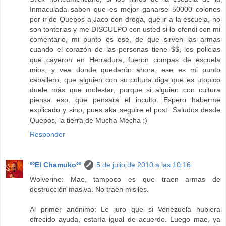
Inmaculada saben que es mejor ganarse 50000 colones
por ir de Quepos a Jaco con droga, que ir a la escuela, no
son tonterias y me DISCULPO con usted si lo ofendi con mi
comentario, mi punto es ese, de que sirven las armas
cuando el corazón de las personas tiene $$, los policias
que cayeron en Herradura, fueron compas de escuela
mios, y vea donde quedarón ahora, ese es mi punto
caballero, que alguien con su cultura diga que es utopico
duele más que molestar, porque si alguien con cultura
piensa eso, que pensara el inculto. Espero haberme
explicado y sino, pues aka seguire el post. Saludos desde
Quepos, la tierra de Mucha Mecha :)
Responder
ººEl Chamukoºº
5 de julio de 2010 a las 10:16
Wolverine: Mae, tampoco es que traen armas de
destrucción masiva. No traen misiles.
Al primer anónimo: Le juro que si Venezuela hubiera
ofrecido ayuda, estaría igual de acuerdo. Luego mae, ya