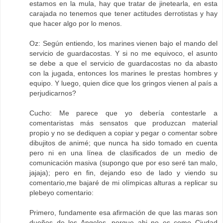
estamos en la mula, hay que tratar de jinetearla, en esta
carajada no tenemos que tener actitudes derrotistas y hay
que hacer algo por lo menos.
Oz: Según entiendo, los marines vienen bajo el mando del
servicio de guardacostas. Y si no me equivoco, el asunto
se debe a que el servicio de guardacostas no da abasto
con la jugada, entonces los marines le prestas hombres y
equipo. Y luego, quien dice que los gringos vienen al país a
perjudicarnos?
Cucho: Me parece que yo debería contestarle a
comentaristas más sensatos que produzcan material
propio y no se dediquen a copiar y pegar o comentar sobre
dibujitos de animé; que nunca ha sido tomado en cuenta
pero ni en una línea de clasificados de un medio de
comunicación masiva (supongo que por eso seré tan malo,
jajaja); pero en fin, dejando eso de lado y viendo su
comentario,me bajaré de mi olímpicas alturas a replicar su
plebeyo comentario:
Primero, fundamente esa afirmación de que las maras son
dueños de los Angeles, porque ahi no es como Ciudad