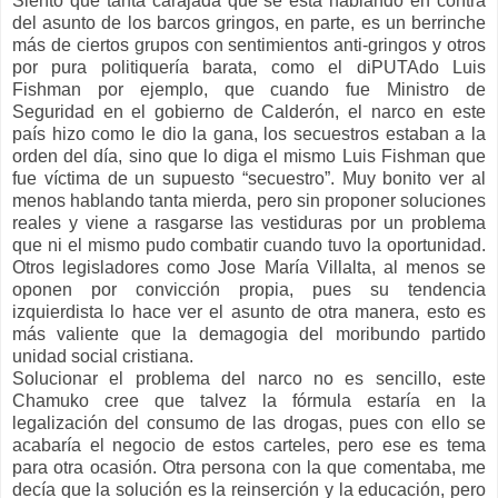
Siento que tanta carajada que se está hablando en contra
del asunto de los barcos gringos, en parte, es un berrinche
más de ciertos grupos con sentimientos anti-gringos y otros
por pura politiquería barata, como el diPUTAdo Luis
Fishman por ejemplo, que cuando fue Ministro de
Seguridad en el gobierno de Calderón, el narco en este
país hizo como le dio la gana, los secuestros estaban a la
orden del día, sino que lo diga el mismo Luis Fishman que
fue víctima de un supuesto “secuestro”. Muy bonito ver al
menos hablando tanta mierda, pero sin proponer soluciones
reales y viene a rasgarse las vestiduras por un problema
que ni el mismo pudo combatir cuando tuvo la oportunidad.
Otros legisladores como Jose María Villalta, al menos se
oponen por convicción propia, pues su tendencia
izquierdista lo hace ver el asunto de otra manera, esto es
más valiente que la demagogia del moribundo partido
unidad social cristiana.
Solucionar el problema del narco no es sencillo, este
Chamuko cree que talvez la fórmula estaría en la
legalización del consumo de las drogas, pues con ello se
acabaría el negocio de estos carteles, pero ese es tema
para otra ocasión. Otra persona con la que comentaba, me
decía que la solución es la reinserción y la educación, pero