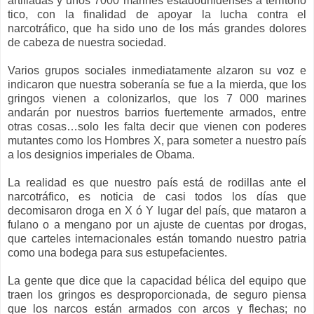
artilladas y unos 7000 marines estadounidenses a territorio
tico, con la finalidad de apoyar la lucha contra el
narcotráfico, que ha sido uno de los más grandes dolores
de cabeza de nuestra sociedad.
Varios grupos sociales inmediatamente alzaron su voz e
indicaron que nuestra soberanía se fue a la mierda, que los
gringos vienen a colonizarlos, que los 7 000 marines
andarán por nuestros barrios fuertemente armados, entre
otras cosas…solo les falta decir que vienen con poderes
mutantes como los Hombres X, para someter a nuestro país
a los designios imperiales de Obama.
La realidad es que nuestro país está de rodillas ante el
narcotráfico, es noticia de casi todos los días que
decomisaron droga en X ó Y lugar del país, que mataron a
fulano o a mengano por un ajuste de cuentas por drogas,
que carteles internacionales están tomando nuestro patria
como una bodega para sus estupefacientes.
La gente que dice que la capacidad bélica del equipo que
traen los gringos es desproporcionada, de seguro piensa
que los narcos están armados con arcos y flechas; no