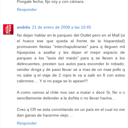
Pongale fecha, fijo voy y con cámara.
Responder
andrés
21 de enero de 2008 a las 10:45
No dejan hablar en le parqueo del Outlet pero en el Mall (si
el hueco ese que queda al frente de la hispanidad)
promueven fiestas "interchapulinarias" para q lleguen mil
hijueputas a asaltar y les dejan el mejor espacio de
parqueo a los "taxis del miedo" para q se lleven a los
delincuentes, presten sus autos para esconder lo robado,
vender droga y de paso llevar se a mas de un mae pollo q
no sabe q el viaje de 2 rojos le va a salir en 8 con estos
cabrones.... Y si no paga se lo apean!!!
A como vamos al chile nos van a matar x decir Si, No o x
sencillamente defender a la doñita o no llevar harina...
Creo q CR se esta convirtiendo en un país en el cual no me
dan ganas de hacerme viejo....
Responder