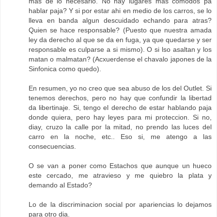
mas de lo necesario. No hay lugares mas comodos pa
hablar paja? Y si por estar ahi en medio de los carros, se lo
lleva en banda algun descuidado echando para atras?
Quien se hace responsable? (Puesto que nuestra amada
ley da derecho al que se da en fuga, ya que quedarse y ser
responsable es culparse a si mismo). O si lso asaltan y los
matan o malmatan? (Acxuerdense el chavalo japones de la
Sinfonica como quedo).
En resumen, yo no creo que sea abuso de los del Outlet. Si
tenemos derechos, pero no hay que confundir la libertad
da libertinaje. Si, tengo el derecho de estar hablando paja
donde quiera, pero hay leyes para mi proteccion. Si no,
diay, cruzo la calle por la mitad, no prendo las luces del
carro en la noche, etc.. Eso si, me atengo a las
consecuencias.
O se van a poner como Estachos que aunque un hueco
este cercado, me atravieso y me quiebro la plata y
demando al Estado?
Lo de la discriminacion social por apariencias lo dejamos
para otro dia.