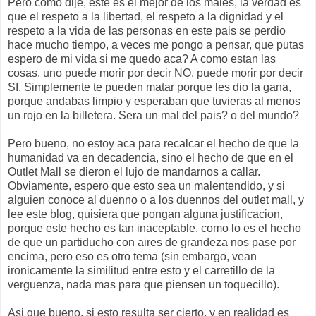
Pero como dije, este es el mejor de los males, la verdad es
que el respeto a la libertad, el respeto a la dignidad y el
respeto a la vida de las personas en este pais se perdio
hace mucho tiempo, a veces me pongo a pensar, que putas
espero de mi vida si me quedo aca? A como estan las
cosas, uno puede morir por decir NO, puede morir por decir
SI. Simplemente te pueden matar porque les dio la gana,
porque andabas limpio y esperaban que tuvieras al menos
un rojo en la billetera. Sera un mal del pais? o del mundo?
Pero bueno, no estoy aca para recalcar el hecho de que la
humanidad va en decadencia, sino el hecho de que en el
Outlet Mall se dieron el lujo de mandarnos a callar.
Obviamente, espero que esto sea un malentendido, y si
alguien conoce al duenno o a los duennos del outlet mall, y
lee este blog, quisiera que pongan alguna justificacion,
porque este hecho es tan inaceptable, como lo es el hecho
de que un partiducho con aires de grandeza nos pase por
encima, pero eso es otro tema (sin embargo, vean
ironicamente la similitud entre esto y el carretillo de la
verguenza, nada mas para que piensen un toquecillo).
Asi que bueno, si esto resulta ser cierto, y en realidad es