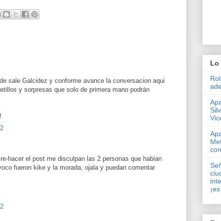
Lo 
Rol
de sale Galcidez y conforme avance la conversacion aqui
ade
etillos y sorpresas que solo de primera mano podrán
Apa
Sil
!
Vic
22
Apa
Met
con
 re-hacer el post me disculpan las 2 personas que habian
Señ
oco fueron kike y la morada, ojala y puedan comentar
ciu
int
¡es
22