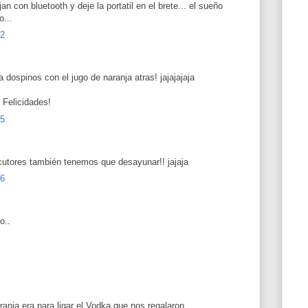
n con bluetooth y deje la portatil en el brete... el sueño
o...
22
a dospinos con el jugo de naranja atras! jajajajaja
 Felicidades!
25
cutores también tenemos que desayunar!! jajaja
36
o..
anja era para ligar el Vodka que nos regalaron...