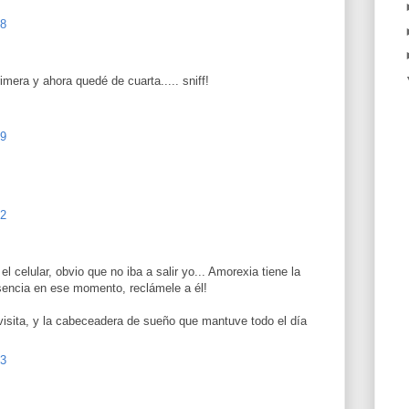
28
mera y ahora quedé de cuarta..... sniff!
29
32
l celular, obvio que no iba a salir yo... Amorexia tiene la
esencia en ese momento, reclámele a él!
a visita, y la cabeceadera de sueño que mantuve todo el día
13