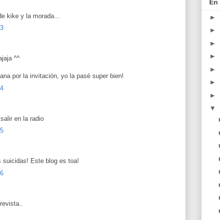
En 
e kike y la morada...
►
23
►
►
►
jaja ^^
►
a por la invitación, yo la pasé super bien!
►
24
►
▼
salir en la radio
25
s suicidas! Este blog es toa!
26
evista..