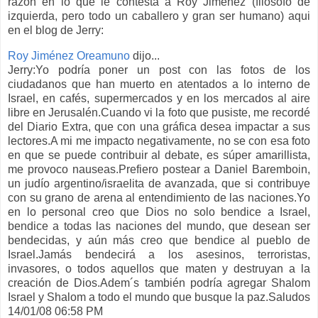
razón en lo que le contesta a Roy Jimenez (filosofo de
izquierda, pero todo un caballero y gran ser humano) aqui
en el blog de Jerry:
Roy Jiménez Oreamuno
dijo...
Jerry:Yo podría poner un post con las fotos de los
ciudadanos que han muerto en atentados a lo interno de
Israel, en cafés, supermercados y en los mercados al aire
libre en Jerusalén.Cuando vi la foto que pusiste, me recordé
del Diario Extra, que con una gráfica desea impactar a sus
lectores.A mi me impacto negativamente, no se con esa foto
en que se puede contribuir al debate, es súper amarillista,
me provoco nauseas.Prefiero postear a Daniel Baremboin,
un judío argentino/israelita de avanzada, que si contribuye
con su grano de arena al entendimiento de las naciones.Yo
en lo personal creo que Dios no solo bendice a Israel,
bendice a todas las naciones del mundo, que desean ser
bendecidas, y aún más creo que bendice al pueblo de
Israel.Jamás bendecirá a los asesinos, terroristas,
invasores, o todos aquellos que maten y destruyan a la
creación de Dios.Adem´s también podría agregar Shalom
Israel y Shalom a todo el mundo que busque la paz.Saludos
14/01/08 06:58 PM