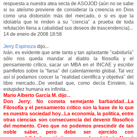
respuesta a nuestra atea secta de ASOJOD (aún no se sabe
si su ateísmo proviene de considerar la creencia en Dios
como una distorsión más del mercado, o si es que la
idolatría que le rinden a su "ciencia" a prueba de toda
refutación llena a cabalidad sus deseos de trascendencia)...
14 de enero de 2008 18:58
Jerry Espinoza
dijo...
Iván, es evidente que ante tanta y tan aplastante "sabiduría"
sólo nos queda mandar al diablo la filosofía y el
pensamiento crítico, sacar un MBA en el INCAE y escribir
pamfletos sobre la "farsa" del calentamiento global. Tal vez
así sí podamos coocer la "realidad científica y objetiva" del
libre mercado...De verdad que, como decía Einstein, la
estupidez humana es infinita...
Mario Alberto García M. dijo...
Don Jerry: No cometa semejante barbaridad...La
Filosofía y el pensamiento critico son la base de lo que
es nuestra sociedad hoy...La economía, la politica, entre
otras ciencias son consecuencia del devenir filosofico
del momento. Creo que no podemos prescindir de tan
noble saber, pero debe ser ejercido con