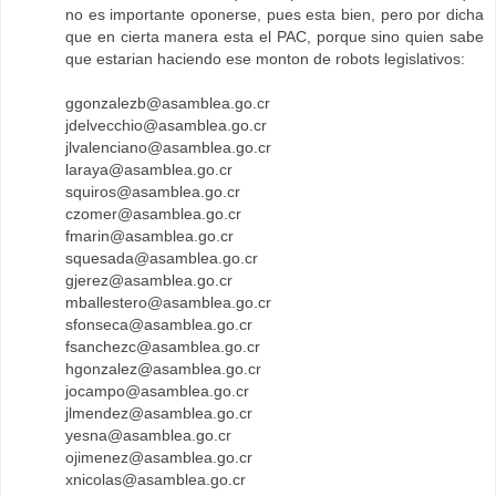
no es importante oponerse, pues esta bien, pero por dicha
que en cierta manera esta el PAC, porque sino quien sabe
que estarian haciendo ese monton de robots legislativos:
ggonzalezb@asamblea.go.cr
jdelvecchio@asamblea.go.cr
jlvalenciano@asamblea.go.cr
laraya@asamblea.go.cr
squiros@asamblea.go.cr
czomer@asamblea.go.cr
fmarin@asamblea.go.cr
squesada@asamblea.go.cr
gjerez@asamblea.go.cr
mballestero@asamblea.go.cr
sfonseca@asamblea.go.cr
fsanchezc@asamblea.go.cr
hgonzalez@asamblea.go.cr
jocampo@asamblea.go.cr
jlmendez@asamblea.go.cr
yesna@asamblea.go.cr
ojimenez@asamblea.go.cr
xnicolas@asamblea.go.cr