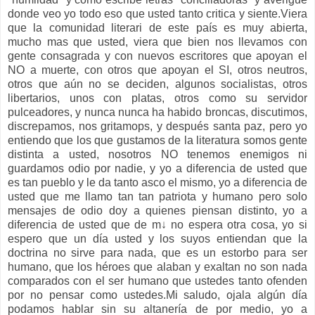
donde veo yo todo eso que usted tanto critica y siente.Viera
que la comunidad literari de este país es muy abierta,
mucho mas que usted, viera que bien nos llevamos con
gente consagrada y con nuevos escritores que apoyan el
NO a muerte, con otros que apoyan el SI, otros neutros,
otros que aún no se deciden, algunos socialistas, otros
libertarios, unos con platas, otros como su servidor
pulceadores, y nunca nunca ha habido broncas, discutimos,
discrepamos, nos gritamops, y después santa paz, pero yo
entiendo que los que gustamos de la literatura somos gente
distinta a usted, nosotros NO tenemos enemigos ni
guardamos odio por nadie, y yo a diferencia de usted que
es tan pueblo y le da tanto asco el mismo, yo a diferencia de
usted que me llamo tan tan patriota y humano pero solo
mensajes de odio doy a quienes piensan distinto, yo a
diferencia de usted que de m↓ no espera otra cosa, yo si
espero que un día usted y los suyos entiendan que la
doctrina no sirve para nada, que es un estorbo para ser
humano, que los héroes que alaban y exaltan no son nada
comparados con el ser humano que ustedes tanto ofenden
por no pensar como ustedes.Mi saludo, ojala algún día
podamos hablar sin su altanería de por medio, yo a