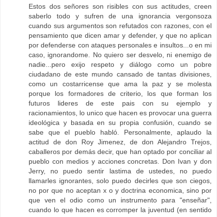
Estos dos señores son risibles con sus actitudes, creen
saberlo todo y sufren de una ignorancia vergonsoza
cuando sus argumentos son refutados con razones, con el
pensamiento que dicen amar y defender, y que no aplican
por defenderse con ataques personales e insultos...o en mi
caso, ignorandome. No quiero ser desvelo, ni enemigo de
nadie...pero exijo respeto y diálogo como un pobre
ciudadano de este mundo cansado de tantas divisiones,
como un costarricense que ama la paz y se molesta
porque los formadores de criterio, los que forman los
futuros lideres de este pais con su ejemplo y
racionamientos, lo unico que hacen es provocar una guerra
ideológica y basada en su propia confusión, cuando se
sabe que el pueblo habló. Personalmente, aplaudo la
actitud de don Roy Jimenez, de don Alejandro Trejos,
caballeros por demás decir, que han optado por conciliar al
pueblo con medios y acciones concretas. Don Ivan y don
Jerry, no puedo sentir lastima de ustedes, no puedo
llamarles ignorantes, solo puedo decirles que son ciegos,
no por que no aceptan x o y doctrina economica, sino por
que ven el odio como un instrumento para "enseñar",
cuando lo que hacen es corromper la juventud (en sentido