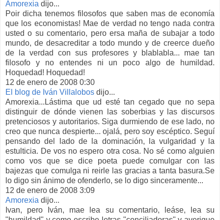
Amorexia
dijo...
Poir dicha tenemos filosofos que saben mas de economía
que los economistas! Mae de verdad no tengo nada contra
usted o su comentario, pero ersa maña de subajar a todo
mundo, de desacreditar a todo mundo y de creerce dueño
de la verdad con sus profesores y blablabla... mae tan
filosofo y no entendes ni un poco algo de humildad.
Hoquedad! Hoquedad!
12 de enero de 2008 0:30
El blog de Iván Villalobos
dijo...
Amorexia...Lástima que ud esté tan cegado que no sepa
distinguir de dónde vienen las soberbias y las discursos
pretenciosos y autoritarios. Siga durmiendo de ese lado, no
creo que nunca despierte... ojalá, pero soy escéptico. Seguí
pensando del lado de la dominación, la vulgaridad y la
estulticia. De vos no espero otra cosa. No sé como alguien
como vos que se dice poeta puede comulgar con las
bajezas que comulga ni reirle las gracias a tanta basura.Se
lo digo sin ánimo de ofenderlo, se lo digo sinceramente...
12 de enero de 2008 3:09
Amorexia
dijo...
Ivan, pero Iván, mae lea su comentario, leáse, lea su
"humildad" y como escribe letras "conciliadoras" y averigue