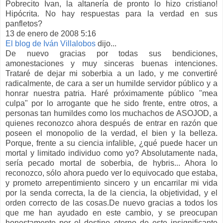
Pobrecito Ivan, la altanería de pronto lo hizo cristiano!
Hipócrita. No hay respuestas para la verdad en sus
panfletos?
13 de enero de 2008 5:16
El blog de Iván Villalobos
dijo...
De nuevo gracias por todas sus bendiciones,
amonestaciones y muy sinceras buenas intenciones.
Trataré de dejar mi soberbia a un lado, y me convertiré
radicalmente, de cara a ser un humilde servidor público y a
honrar nuestra patria. Haré próximamente público "mea
culpa" por lo arrogante que he sido frente, entre otros, a
personas tan humildes como los muchachos de ASOJOD, a
quienes reconozco ahora después de entrar en razón que
poseen el monopolio de la verdad, el bien y la belleza.
Porque, frente a su ciencia infalible, ¿qué puede hacer un
mortal y limitado individuo como yo? Absolutamente nada,
sería pecado mortal de soberbia, de hybris... Ahora lo
reconozco, sólo ahora puedo ver lo equivocado que estaba,
y prometo arrepentimiento sincero y un encarrilar mi vida
por la senda correcta, la de la ciencia, la objetividad, y el
orden correcto de las cosas.De nuevo gracias a todos los
que me han ayudado en este cambio, y se preocupan
honestamente por el destino eterno de este insignificante