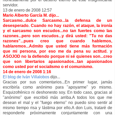
servidor.
13 de enero de 2008 12:57
Mario Alberto García M. dijo...
Sarcasmo...dulce Sarcasmo...la defensa de un
desesperado. Cuando no hay razón, el ataque, la ironía
y el sarcasmo son escudos...no tan fuertes como las
razones...pero son escudos...y dirá usted: "Tu no das
razones"...pues creo que cuando hablemos,
hablaremos...Admito que usted tiene más formación
que mi persona, por eso me da pena su actitud. y
ASOJOD no la defiendo porque ni sé quienes son...creo
que son libertarios apasionados...tan apasionados
como usted por el socialismo o el comunismo.
14 de enero de 2008 1:16
El blog de Iván Villalobos
dijo...
Gracias por sus comentarios...En primer lugar, jamás
escribiría como anónimo para "apoyarme" yo mismo.
Esquizofrénico ni deshonesto soy. En todo caso, gracias al
"anónimo" que escribió más arriba.A todos los que me
desean el mal y el "fuego eterno" no puedo sino sentir al
mismo tiempo risa y lástima por ello.A don Luis, trataré de
responderle próximamente conjuntamente con una