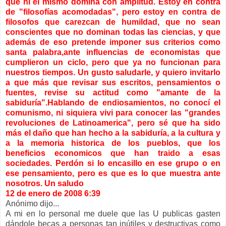
que ni el mismo domina con amplitud. Estoy en contra
de "filosofías acomodadas", pero estoy en contra de
filosofos que carezcan de humildad, que no sean
conscientes que no dominan todas las ciencias, y que
además de eso pretende imponer sus criterios como
santa palabra,ante influencias de economistas que
cumplieron un ciclo, pero que ya no funcionan para
nuestros tiempos. Un gusto saludarle, y quiero invitarlo
a que más que revisar sus escritos, pensamientos o
fuentes, revise su actitud como "amante de la
sabiduría".Hablando de endiosamientos, no conocí el
comunismo, ni siquiera vivi para conocer las "grandes
revoluciones de Latinoamerica", pero sé que ha sido
más el daño que han hecho a la sabiduría, a la cultura y
a la memoria historica de los pueblos, que los
beneficios economicos que han traido a esas
sociedades. Perdón si lo encasillo en ese grupo o en
ese pensamiento, pero es que es lo que muestra ante
nosotros. Un saludo
12 de enero de 2008 6:39
Anónimo dijo...
A mi en lo personal me duele que las U publicas gasten
dándole becas a personas tan inútiles y destructivas como