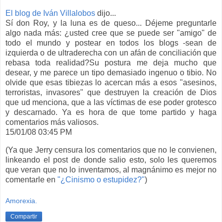
El blog de Iván Villalobos
dijo...
Sí don Roy, y la luna es de queso... Déjeme preguntarle
algo nada más: ¿usted cree que se puede ser "amigo" de
todo el mundo y postear en todos los blogs -sean de
izquierda o de ultraderecha con un afán de conciliación que
rebasa toda realidad?Su postura me deja mucho que
desear, y me parece un tipo demasiado ingenuo o tibio. No
olvide que esas tibiezas lo acercan más a esos "asesinos,
terroristas, invasores" que destruyen la creación de Dios
que ud menciona, que a las víctimas de ese poder grotesco
y descarnado. Ya es hora de que tome partido y haga
comentarios más valiosos.
15/01/08 03:45 PM
(Ya que Jerry censura los comentarios que no le convienen,
linkeando el post de donde salio esto, solo les queremos
que veran que no lo inventamos, al magnánimo es mejor no
comentarle en
"¿Cinismo o estupidez?"
)
Amorexia.
Compartir