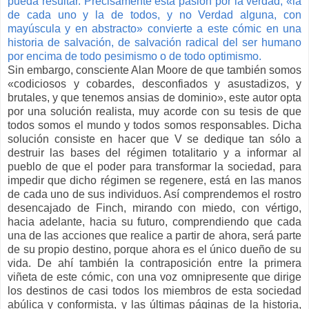
pueda resultar. Precisamente esta pasión por la verdad, «la
de cada uno y la de todos, y no Verdad alguna, con
mayúscula y en abstracto» convierte a este cómic en una
historia de salvación, de salvación radical del ser humano
por encima de todo pesimismo o de todo optimismo.
Sin embargo, consciente Alan Moore de que también somos
«codiciosos y cobardes, desconfiados y asustadizos, y
brutales, y que tenemos ansias de dominio», este autor opta
por una solución realista, muy acorde con su tesis de que
todos somos el mundo y todos somos responsables. Dicha
solución consiste en hacer que V se dedique tan sólo a
destruir las bases del régimen totalitario y a informar al
pueblo de que el poder para transformar la sociedad, para
impedir que dicho régimen se regenere, está en las manos
de cada uno de sus individuos. Así comprendemos el rostro
desencajado de Finch, mirando con miedo, con vértigo,
hacia adelante, hacia su futuro, comprendiendo que cada
una de las acciones que realice a partir de ahora, será parte
de su propio destino, porque ahora es el único dueño de su
vida. De ahí también la contraposición entre la primera
viñeta de este cómic, con una voz omnipresente que dirige
los destinos de casi todos los miembros de esta sociedad
abúlica y conformista, y las últimas páginas de la historia,