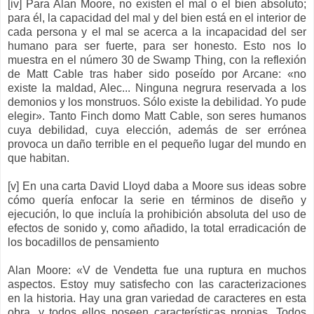
[iv] Para Alan Moore, no existen el mal o el bien absoluto;
para él, la capacidad del mal y del bien está en el interior de
cada persona y el mal se acerca a la incapacidad del ser
humano para ser fuerte, para ser honesto. Esto nos lo
muestra en el número 30 de Swamp Thing, con la reflexión
de Matt Cable tras haber sido poseído por Arcane: «no
existe la maldad, Alec... Ninguna negrura reservada a los
demonios y los monstruos. Sólo existe la debilidad. Yo pude
elegir». Tanto Finch domo Matt Cable, son seres humanos
cuya debilidad, cuya elección, además de ser errónea
provoca un daño terrible en el pequeño lugar del mundo en
que habitan.
[v] En una carta David Lloyd daba a Moore sus ideas sobre
cómo quería enfocar la serie en términos de diseño y
ejecución, lo que incluía la prohibición absoluta del uso de
efectos de sonido y, como añadido, la total erradicación de
los bocadillos de pensamiento
Alan Moore: «V de Vendetta fue una ruptura en muchos
aspectos. Estoy muy satisfecho con las caracterizaciones
en la historia. Hay una gran variedad de caracteres en esta
obra, y todos ellos poseen características propias. Todos