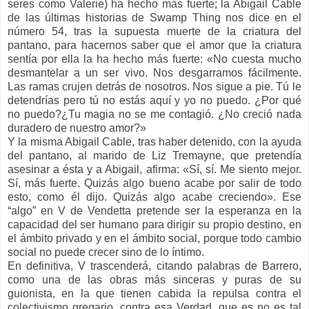
seres como Valerie) ha hecho más fuerte; la Abigail Cable
de las últimas historias de Swamp Thing nos dice en el
número 54, tras la supuesta muerte de la criatura del
pantano, para hacernos saber que el amor que la criatura
sentía por ella la ha hecho más fuerte: «No cuesta mucho
desmantelar a un ser vivo. Nos desgarramos fácilmente.
Las ramas crujen detrás de nosotros. Nos sigue a pie. Tú le
detendrías pero tú no estás aquí y yo no puedo. ¿Por qué
no puedo?¿Tu magia no se me contagió. ¿No creció nada
duradero de nuestro amor?»
Y la misma Abigail Cable, tras haber detenido, con la ayuda
del pantano, al marido de Liz Tremayne, que pretendía
asesinar a ésta y a Abigail, afirma: «Sí, sí. Me siento mejor.
Sí, más fuerte. Quizás algo bueno acabe por salir de todo
esto, como él dijo. Quizás algo acabe creciendo». Ese
“algo” en V de Vendetta pretende ser la esperanza en la
capacidad del ser humano para dirigir su propio destino, en
el ámbito privado y en el ámbito social, porque todo cambio
social no puede crecer sino de lo íntimo.
En definitiva, V trascenderá, citando palabras de Barrero,
como una de las obras más sinceras y puras de su
guionista, en la que tienen cabida la repulsa contra el
colectivismo gregario, contra esa Verdad, que es no es tal