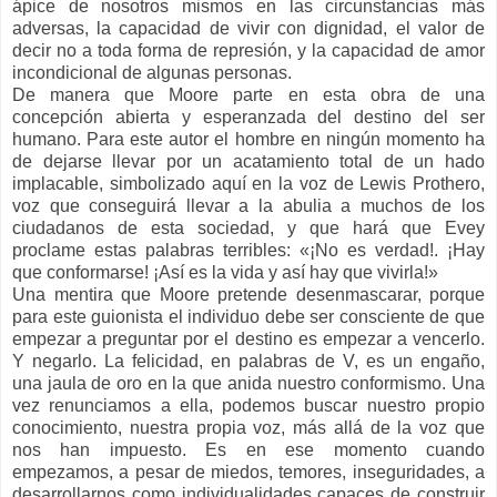
ápice de nosotros mismos en las circunstancias más
adversas, la capacidad de vivir con dignidad, el valor de
decir no a toda forma de represión, y la capacidad de amor
incondicional de algunas personas.
De manera que Moore parte en esta obra de una
concepción abierta y esperanzada del destino del ser
humano. Para este autor el hombre en ningún momento ha
de dejarse llevar por un acatamiento total de un hado
implacable, simbolizado aquí en la voz de Lewis Prothero,
voz que conseguirá llevar a la abulia a muchos de los
ciudadanos de esta sociedad, y que hará que Evey
proclame estas palabras terribles: «¡No es verdad!. ¡Hay
que conformarse! ¡Así es la vida y así hay que vivirla!»
Una mentira que Moore pretende desenmascarar, porque
para este guionista el individuo debe ser consciente de que
empezar a preguntar por el destino es empezar a vencerlo.
Y negarlo. La felicidad, en palabras de V, es un engaño,
una jaula de oro en la que anida nuestro conformismo. Una
vez renunciamos a ella, podemos buscar nuestro propio
conocimiento, nuestra propia voz, más allá de la voz que
nos han impuesto. Es en ese momento cuando
empezamos, a pesar de miedos, temores, inseguridades, a
desarrollarnos como individualidades capaces de construir