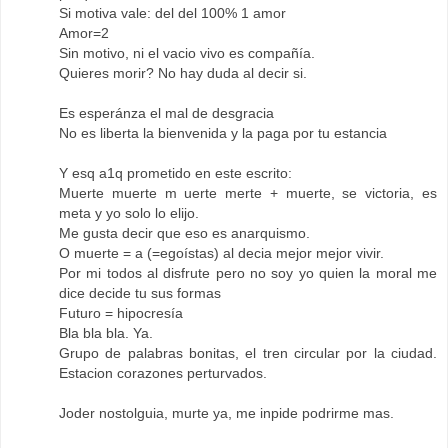
Si motiva vale: del del 100% 1 amor
Amor=2
Sin motivo, ni el vacio vivo es compañía.
Quieres morir? No hay duda al decir si.
Es esperánza el mal de desgracia
No es liberta la bienvenida y la paga por tu estancia
Y esq a1q prometido en este escrito:
Muerte muerte m uerte merte + muerte, se victoria, es
meta y yo solo lo elijo.
Me gusta decir que eso es anarquismo.
O muerte = a (=egoístas) al decia mejor mejor vivir.
Por mi todos al disfrute pero no soy yo quien la moral me
dice decide tu sus formas
Futuro = hipocresía
Bla bla bla. Ya.
Grupo de palabras bonitas, el tren circular por la ciudad.
Estacion corazones perturvados.
Joder nostolguia, murte ya, me inpide podrirme mas.