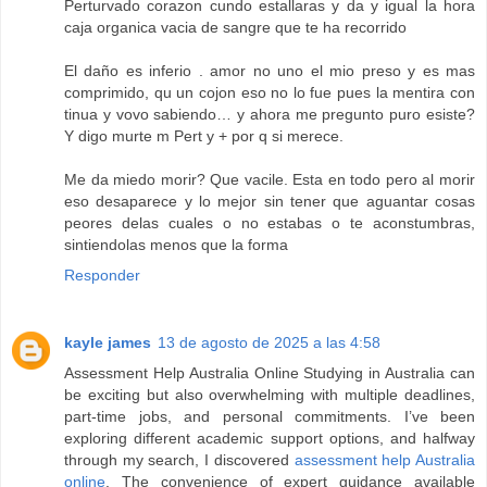
Perturvado corazon cundo estallaras y da y igual la hora
caja organica vacia de sangre que te ha recorrido
El daño es inferio . amor no uno el mio preso y es mas
comprimido, qu un cojon eso no lo fue pues la mentira con
tinua y vovo sabiendo… y ahora me pregunto puro esiste?
Y digo murte m Pert y + por q si merece.
Me da miedo morir? Que vacile. Esta en todo pero al morir
eso desaparece y lo mejor sin tener que aguantar cosas
peores delas cuales o no estabas o te aconstumbras,
sintiendolas menos que la forma
Responder
kayle james
13 de agosto de 2025 a las 4:58
Assessment Help Australia Online Studying in Australia can
be exciting but also overwhelming with multiple deadlines,
part-time jobs, and personal commitments. I’ve been
exploring different academic support options, and halfway
through my search, I discovered
assessment help Australia
online
. The convenience of expert guidance available