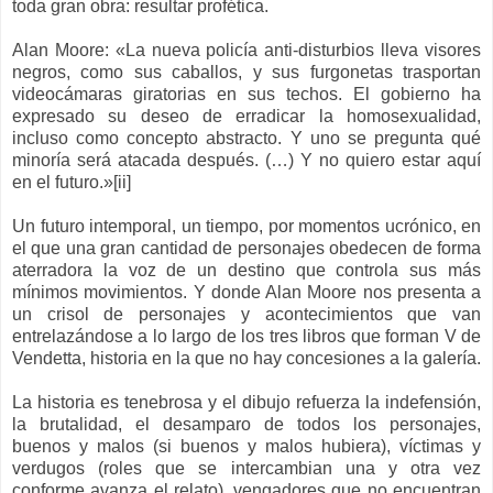
toda gran obra: resultar profética.
Alan Moore: «La nueva policía anti-disturbios lleva visores
negros, como sus caballos, y sus furgonetas trasportan
videocámaras giratorias en sus techos. El gobierno ha
expresado su deseo de erradicar la homosexualidad,
incluso como concepto abstracto. Y uno se pregunta qué
minoría será atacada después. (…) Y no quiero estar aquí
en el futuro.»[ii]
Un futuro intemporal, un tiempo, por momentos ucrónico, en
el que una gran cantidad de personajes obedecen de forma
aterradora la voz de un destino que controla sus más
mínimos movimientos. Y donde Alan Moore nos presenta a
un crisol de personajes y acontecimientos que van
entrelazándose a lo largo de los tres libros que forman V de
Vendetta, historia en la que no hay concesiones a la galería.
La historia es tenebrosa y el dibujo refuerza la indefensión,
la brutalidad, el desamparo de todos los personajes,
buenos y malos (si buenos y malos hubiera), víctimas y
verdugos (roles que se intercambian una y otra vez
conforme avanza el relato), vengadores que no encuentran