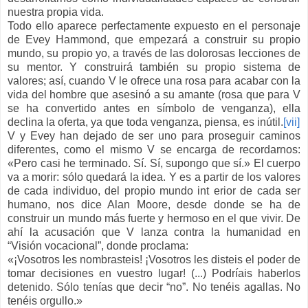
nuestra propia vida.
Todo ello aparece perfectamente expuesto en el personaje
de Evey Hammond, que empezará a construir su propio
mundo, su propio yo, a través de las dolorosas lecciones de
su mentor. Y construirá también su propio sistema de
valores; así, cuando V le ofrece una rosa para acabar con la
vida del hombre que asesinó a su amante (rosa que para V
se ha convertido antes en símbolo de venganza), ella
declina la oferta, ya que toda venganza, piensa, es inútil.
[vii]
V y Evey han dejado de ser uno para proseguir caminos
diferentes, como el mismo V se encarga de recordarnos:
«Pero casi he terminado. Sí. Sí, supongo que sí.» El cuerpo
va a morir: sólo quedará la idea. Y es a partir de los valores
de cada individuo, del propio mundo int erior de cada ser
humano, nos dice Alan Moore, desde donde se ha de
construir un mundo más fuerte y hermoso en el que vivir. De
ahí la acusación que V lanza contra la humanidad en
“Visión vocacional”, donde proclama:
«¡Vosotros les nombrasteis! ¡Vosotros les disteis el poder de
tomar decisiones en vuestro lugar! (...) Podríais haberlos
detenido. Sólo tenías que decir “no”. No tenéis agallas. No
tenéis orgullo.»