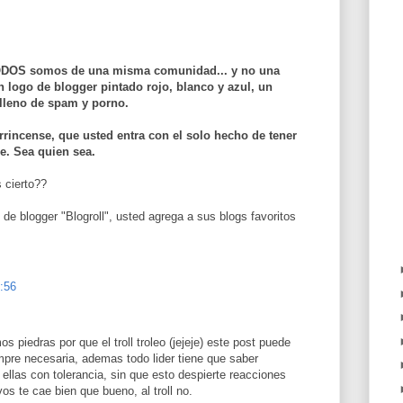
TODOS somos de una misma comunidad... y no una
logo de blogger pintado rojo, blanco y azul, un
 lleno de spam y porno.
rincense, que usted entra con el solo hecho de tener
e. Sea quien sea.
s cierto??
 de blogger "Blogroll", usted agrega a sus blogs favoritos
9:56
 piedras por que el troll troleo (jejeje) este post puede
mpre necesaria, ademas todo lider tiene que saber
e ellas con tolerancia, sin que esto despierte reacciones
vos te cae bien que bueno, al troll no.