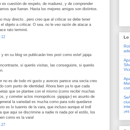
 es cuestión de respeto, de madurez, y de comprender
amos que fueran. Hasta los mejores amigos son distintos.
o muy directo...pero creo que al criticar se debe tener
l objeto a criticar. O sea..no le veo razón de atacar a
ace rato terminó.
8:12
Lo 
Rol
ade
7 y en su blog se publicarán tres post como este! jajaja
Apa
Sil
ncontraste, si querés visitas, las conseguiste, si querés
Vic
en.
Apa
ger no es de todo mi gusto y aveces parece una secta creo
Met
do com punto de identidad. Ahora bien ya lo que cada
con
metas que se plantee con el mismo (como recibir muchas
ulos, y cometer actos monopolicos -jajajaja-) es asunto de
Señ
 general la variedad es mucha como para solo quedarse
ciu
int
sto es lo tuannis de la vara, que incluso aunque el troll
¡es
a que aqui se discrimine a nadie ni nada por el estilo, los
ben como es la vara!
8:27