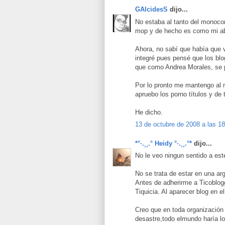
GAlcidesS
dijo...
No estaba al tanto del monoco
mop y de hecho es como mi ab
Ahora, no sabí que había que 
integré pues pensé que los blo
que como Andrea Morales, se 
Por lo pronto me mantengo al m
apruebo los porno títulos y de
He dicho.
13 de octubre de 2008 a las 1
*°·.¸¸.° Heidy °·.¸¸.°*
dijo...
No le veo ningun sentido a este
No se trata de estar en una arg
Antes de adherirme a Ticoblog
Tiquicia. Al aparecer blog en 
Creo que en toda organización 
desastre,todo elmundo haría lo