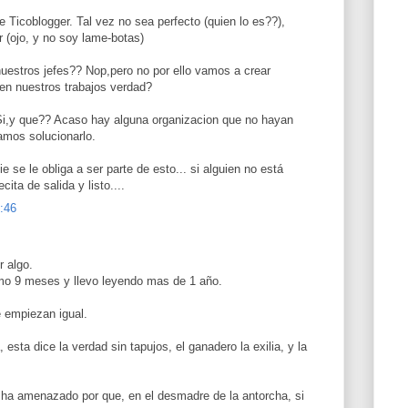
e Ticoblogger. Tal vez no sea perfecto (quien lo es??),
 (ojo, y no soy lame-botas)
uestros jefes?? Nop,pero no por ello vamos a crear
en nuestros trabajos verdad?
i,y que?? Acaso hay alguna organizacion que no hayan
amos solucionarlo.
e se le obliga a ser parte de esto... si alguien no está
ita de salida y listo....
8:46
r algo.
mo 9 meses y llevo leyendo mas de 1 año.
 empiezan igual.
esta dice la verdad sin tapujos, el ganadero la exilia, y la
ha amenazado por que, en el desmadre de la antorcha, si