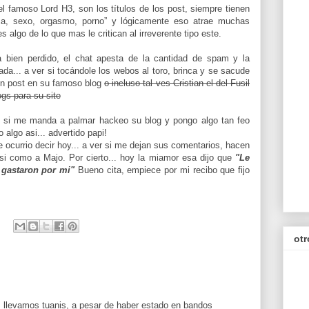
 famoso Lord H3, son los títulos de los post, siempre tienen
ica, sexo, orgasmo, porno” y lógicamente eso atrae muchas
 algo de lo que mas le critican al irreverente tipo este.
bien perdido, el chat apesta de la cantidad de spam y la
... a ver si tocándole los webos al toro, brinca y se sacude
n post en su famoso blog
o incluso tal ves Cristian el del Fusil
ogs para su site
 si me manda a palmar hackeo su blog y pongo algo tan feo
 algo asi... advertido papi!
 ocurrio decir hoy... a ver si me dejan sus comentarios, hacen
i como a Majo. Por cierto... hoy la miamor esa dijo que
"Le
 gastaron por mi"
Bueno cita, empiece por mi recibo que fijo
otr
 llevamos tuanis, a pesar de haber estado en bandos