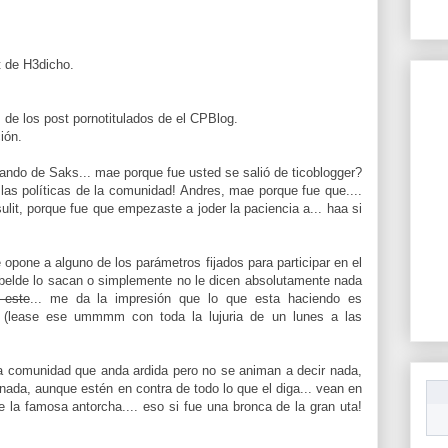
t de H3dicho.
de los post pornotitulados de el CPBlog.
ión.
blando de Saks... mae porque fue usted se salió de ticoblogger?
las políticas de la comunidad! Andres, mae porque fue que....
ulit, porque fue que empezaste a joder la paciencia a... haa si
opone a alguno de los parámetros fijados para participar en el
ebelde lo sacan o simplemente no le dicen absolutamente nada
 este
... me da la impresión que lo que esta haciendo es
.. (lease ese ummmm con toda la lujuria de un lunes a las
la comunidad que anda ardida pero no se animan a decir nada,
nada, aunque estén en contra de todo lo que el diga... vean en
e la famosa antorcha.... eso si fue una bronca de la gran uta!