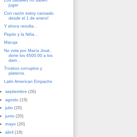
Los Jabalies no saben
jugar
Con razón estoy cansado
desde el 1 de enero!
Y ahora resulta...
Pepito y la Niña...
Maruja
No vote por María José,
done los ¢500.00 a los
dam...
Troskos corruptos y
plateros.
Latin American Empacho
►
septiembre
(26)
►
agosto
(19)
►
julio
(20)
►
junio
(20)
►
mayo
(20)
►
abril
(18)