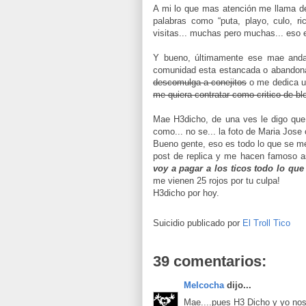
A mi lo que mas atención me llama del
palabras como “puta, playo, culo, r
visitas... muchas pero muchas... eso es
Y bueno, últimamente ese mae anda 
comunidad esta estancada o abandonada
descomulga a conejitos
o me dedica u
me quiera contratar como critico de bl
Mae H3dicho, de una ves le digo que
como... no se... la foto de Maria Jose o
Bueno gente, eso es todo lo que se me
post de replica y me hacen famoso as
voy a pagar a los ticos todo lo que
me vienen 25 rojos por tu culpa!
H3dicho por hoy.
Suicidio publicado por
El Troll Tico
39 comentarios:
Melcocha
dijo...
Mae....pues H3 Dicho y yo nos