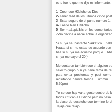
esto fue lo que me dijo mi informante:
1-
Creer que H3dicho es Dios
2-
Tener feed de los últimos cinco pos
3-
Estar seguro de el punto numero 1.
4-
Caerle bien H3dicho.
5-
Ser ma&apic$#s en los comentarios 
7-
No decirle a nadie sobre la organizac
Si si, ya se, bastante Sarkstico... ha
Haaaa si si, no estas de acuerdo con 
haa si si, ya me acuerdo porque... Abs
si, ya me cayo el 20!}
Me contaron también que si alguien se 
selecto grupo o si ya tiene fama de r
para evitar problemas
y post como
reclutando carnita fresca... ummm.
5:30pm)
Yo se que hay varia gente dentro de 
todos critican a H3dicho pero no pasa 
la clase de despiche que termino lo d
Jajaja que relajo!