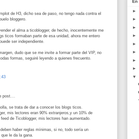
En 
►
mplot de H3, dicho sea de paso, no tengo nada contra el
►
uelo bloggero.
►
vender el alma a ticoblogger, de hecho, inocentemente me
►
gs ticos formaban parte de esa unidad, ahora me entero
puede ser independiente.
►
►
argen, dudo que se me invite a formar parte del VIP, no
 todas formas, seguiré leyendo a quienes frecuento.
►
►
▼
8:43
 post....
olla, se trata de dar a conocer los blogs ticos.
ger, mis lectores eran 90% extranjeros,y un 10% de
el feed de Ticoblogger, mis lectores han aumentado.
deben haber reglas mínimas, si no, todo sería un
 que le da la gana.