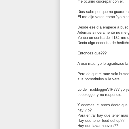
me ocurrió discrepar con el.
Dios sabe por que no guarde e
El me dijo varas como "yo hice 
Desde ese día empece a busca
Ademas sinceramente no me g
Yo iba en contra del TLC, me 
Decia algo encontra de hedicho,
Entonces que???
A ese mae, yo le agradezco la 
Pero de que el mae solo busca 
sus pornotitulos y la vara.
Lo de TicobloggerVIP??? yo ya
ticoblogger y no respondio...
Y ademas, el antes decía que t
hay vip?
Para entrar hay que tener mas
Hay que tener feed del cp??
Hay que lavar huevos??