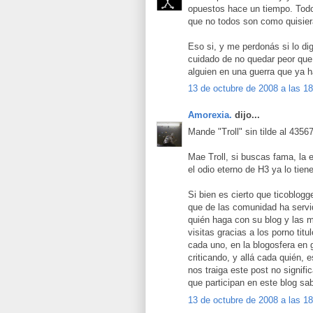
opuestos hace un tiempo. Todo
que no todos son como quisier
Eso si, y me perdonás si lo dig
cuidado de no quedar peor que e
alguien en una guerra que ya h
13 de octubre de 2008 a las 1
Amorexia.
dijo...
Mande "Troll" sin tilde al 4356
Mae Troll, si buscas fama, la e
el odio eterno de H3 ya lo tien
Si bien es cierto que ticoblog
que de las comunidad ha servi
quién haga con su blog y las 
visitas gracias a los porno tit
cada uno, en la blogosfera en
criticando, y allá cada quién, e
nos traiga este post no signific
que participan en este blog sa
13 de octubre de 2008 a las 1