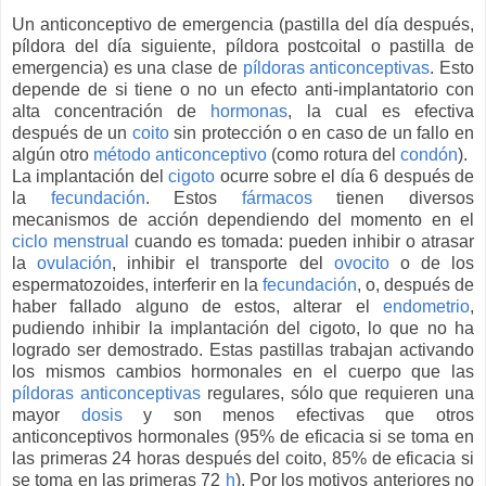
Un anticonceptivo de emergencia (pastilla del día después,
píldora del día siguiente, píldora postcoital o pastilla de
emergencia) es una clase de
píldoras anticonceptivas
. Esto
depende de si tiene o no un efecto anti-implantatorio con
alta concentración de
hormonas
, la cual es efectiva
después de un
coito
sin protección o en caso de un fallo en
algún otro
método anticonceptivo
(como rotura del
condón
).
La implantación del
cigoto
ocurre sobre el día 6 después de
la
fecundación
. Estos
fármacos
tienen diversos
mecanismos de acción dependiendo del momento en el
ciclo menstrual
cuando es tomada: pueden inhibir o atrasar
la
ovulación
, inhibir el transporte del
ovocito
o de los
espermatozoides, interferir en la
fecundación
, o, después de
haber fallado alguno de estos, alterar el
endometrio
,
pudiendo inhibir la implantación del cigoto, lo que no ha
logrado ser demostrado. Estas pastillas trabajan activando
los mismos cambios hormonales en el cuerpo que las
píldoras anticonceptivas
regulares, sólo que requieren una
mayor
dosis
y son menos efectivas que otros
anticonceptivos hormonales (95% de eficacia si se toma en
las primeras 24 horas después del coito, 85% de eficacia si
se toma en las primeras 72
h
). Por los motivos anteriores no