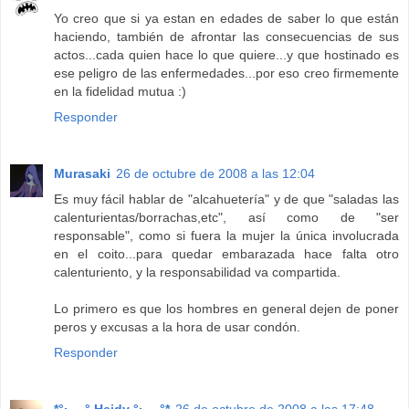
Yo creo que si ya estan en edades de saber lo que están
haciendo, también de afrontar las consecuencias de sus
actos...cada quien hace lo que quiere...y que hostinado es
ese peligro de las enfermedades...por eso creo firmemente
en la fidelidad mutua :)
Responder
Murasaki
26 de octubre de 2008 a las 12:04
Es muy fácil hablar de "alcahuetería" y de que "saladas las
calenturientas/borrachas,etc", así como de "ser
responsable", como si fuera la mujer la única involucrada
en el coito...para quedar embarazada hace falta otro
calenturiento, y la responsabilidad va compartida.
Lo primero es que los hombres en general dejen de poner
peros y excusas a la hora de usar condón.
Responder
*°·.¸¸.° Heidy °·.¸¸.°*
26 de octubre de 2008 a las 17:48