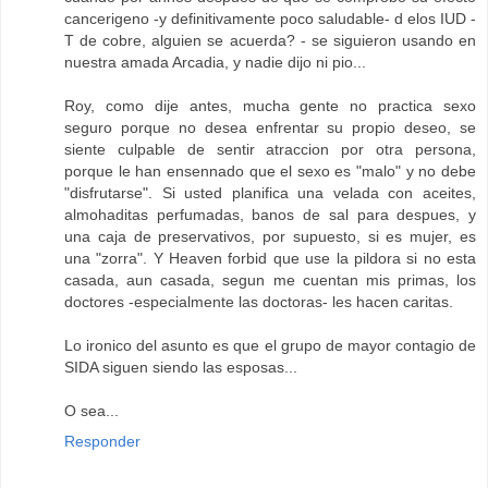
cancerigeno -y definitivamente poco saludable- d elos IUD -
T de cobre, alguien se acuerda? - se siguieron usando en
nuestra amada Arcadia, y nadie dijo ni pio...
Roy, como dije antes, mucha gente no practica sexo
seguro porque no desea enfrentar su propio deseo, se
siente culpable de sentir atraccion por otra persona,
porque le han ensennado que el sexo es "malo" y no debe
"disfrutarse". Si usted planifica una velada con aceites,
almohaditas perfumadas, banos de sal para despues, y
una caja de preservativos, por supuesto, si es mujer, es
una "zorra". Y Heaven forbid que use la pildora si no esta
casada, aun casada, segun me cuentan mis primas, los
doctores -especialmente las doctoras- les hacen caritas.
Lo ironico del asunto es que el grupo de mayor contagio de
SIDA siguen siendo las esposas...
O sea...
Responder