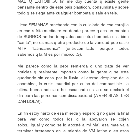
MAE Q EXITO!!!...Al fin me doy cuenta q existe gente
pensante dentro de este pais plasticon, consumista y sobre
todo q se riega ante cualquier bombeta q sale en tele.
Llevo SEMANAS ranchando con la culiolada de esa carajilla
en ese refrito mediocre en donde parece q aca un monton
de BURROS andan templados con otra bombeta q si bien
"canta", no es mas q otro producto de la vanidad pop estilo
MTV "latinoamerica" (entrecomillado porque todos
sabemos q la M es por mexico :S).
Me parece como la peor remierda q uno trate de ver
noticias q realmente importan como la gente q se esta
quedando sin casa por la lluvia, el eterno despiche de la
asamblea, la crisis mundial por culpa del combustible...la
ultima buena noticia q he escuchado es la q se declaró el
dia para las personas con discapacidad (A VER SI ASI LES
DAN BOLA!).
En fin estoy harto de esa mierda y espero q no gane la final
para ver como todos los q la apoyaron se cojen
solos...Igual y como se lo aposté a mi Ma', esa mae va a
terminar breteando en la mierda de VM latino o en esos