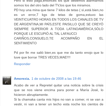
Pero si esto paga,entonces los que debemos alarmarnos
somos los del otro lado del TV,los que los miramos.
PD hoy una mina que tiene 7 kilos de tetas ( sì,està bien,no
es un error,7 kgs de tetas de goma,estuvo las
VEINTICUATRO HORAS EN TODOS LOS CANALES DE TV
DE ARGENTINA,MI PAÌS,ESTE PAISILLO QUE SE CREYÒ
SIEMPRE SUPERIOR A TODA LATINOAMÈRICA,SÒLO
PORQUE LE ESCUPIÒ AL TAL LAFAUCCI
CARIÑOS,CONSUELO,TE ACOMPAÑO EN EL
SENTIMIENTO
Pd por fin me saliò bien,es que me da tanto enojo que lo
tuve que borrar TRES VECES,MAE!!!!
Responder
Amorexia.
1 de octubre de 2008 a las 19:46
Acabo de ver a Repretel quitar una noticia sobre la crisis
que se nos viene encima para poner a María José, lo
hicieron abruptamente.
Si la chamaka canta mis hijos no van a comer, ni se van a
vestir, ni van a tener un techo esta noche los cientos de