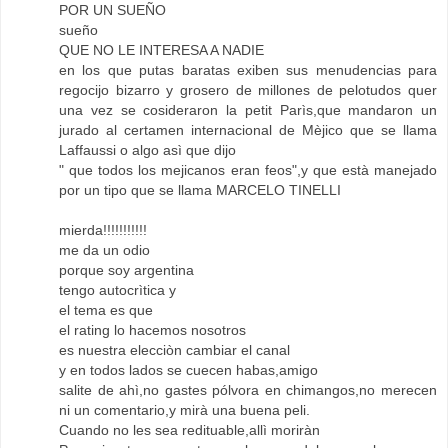
POR UN SUEÑO
sueño
QUE NO LE INTERESA A NADIE
en los que putas baratas exiben sus menudencias para
regocijo bizarro y grosero de millones de pelotudos quer
una vez se cosideraron la petit Parìs,que mandaron un
jurado al certamen internacional de Mèjico que se llama
Laffaussi o algo asì que dijo
" que todos los mejicanos eran feos",y que està manejado
por un tipo que se llama MARCELO TINELLI
mierda!!!!!!!!!!!
me da un odio
porque soy argentina
tengo autocrìtica y
el tema es que
el rating lo hacemos nosotros
es nuestra elecciòn cambiar el canal
y en todos lados se cuecen habas,amigo
salite de ahì,no gastes pólvora en chimangos,no merecen
ni un comentario,y mirà una buena peli.
Cuando no les sea redituable,allì moriràn