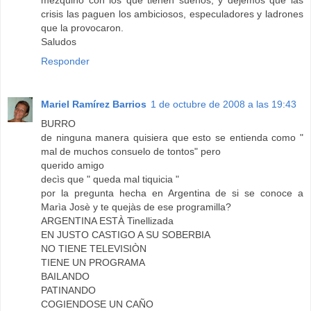
mezquino con los que tienen sueños, y dejemos que las
crisis las paguen los ambiciosos, especuladores y ladrones
que la provocaron.
Saludos
Responder
Mariel Ramírez Barrios
1 de octubre de 2008 a las 19:43
BURRO
de ninguna manera quisiera que esto se entienda como "
mal de muchos consuelo de tontos" pero
querido amigo
decìs que " queda mal tiquicia "
por la pregunta hecha en Argentina de si se conoce a
Marìa Josè y te quejàs de ese programilla?
ARGENTINA ESTÀ Tinellizada
EN JUSTO CASTIGO A SU SOBERBIA
NO TIENE TELEVISIÒN
TIENE UN PROGRAMA
BAILANDO
PATINANDO
COGIENDOSE UN CAÑO