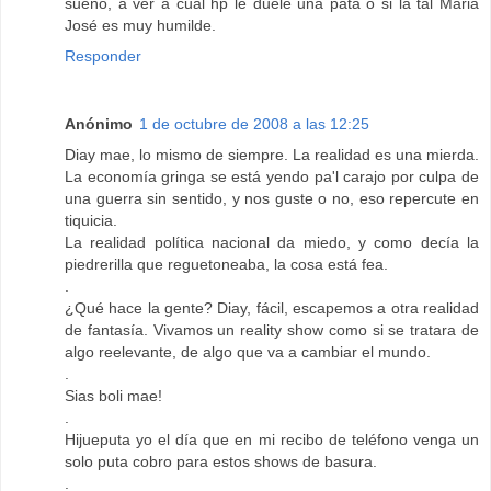
sueño, a ver a cual hp le duele una pata o si la tal Maria
José es muy humilde.
Responder
Anónimo
1 de octubre de 2008 a las 12:25
Diay mae, lo mismo de siempre. La realidad es una mierda.
La economía gringa se está yendo pa'l carajo por culpa de
una guerra sin sentido, y nos guste o no, eso repercute en
tiquicia.
La realidad política nacional da miedo, y como decía la
piedrerilla que reguetoneaba, la cosa está fea.
.
¿Qué hace la gente? Diay, fácil, escapemos a otra realidad
de fantasía. Vivamos un reality show como si se tratara de
algo reelevante, de algo que va a cambiar el mundo.
.
Sias boli mae!
.
Hijueputa yo el día que en mi recibo de teléfono venga un
solo puta cobro para estos shows de basura.
.