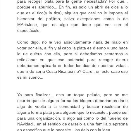
para recoger plata para la gente necesitada? Por qué...
porque es aburrido... En fin, es solo un abrir de ojos a lo
que es el tico(y la tica), alguien que casi no le importa el
bienestar del prójimo, salvo excepciones como la de
MAriaJose, que es algo que tiene que ver con el
espectáculo.
Como digo, no le veo absolutamente nada de malo en
votar por ella, al fin y al cabo la plata es d euno y uno hace
lo ue quiera con ella, pero si deberiamos sentarnos a
reflexionar en que ese potencial para recoger dinero
deberiamos aplicarlo en todos los dias de nuestras vidas..
que lindo sería Costa Rica asi no? Claro.. en este caso ese
es mi sueño...
Ya para finalizar... esta un toque peludo, pero se me
ocurrió que de alguna forma los blogers deberiamos darle
algo de vuelta a la comunidad y buscar recolectar de
alguna forma plata para alguien que lo necesite.. puede ser
para una organización, o algo asi como lo del "Sueño de
NAvidad", en el sentido de darselo a una familia o eprsona
en específico que lo necesite.. los dejo con la idea.