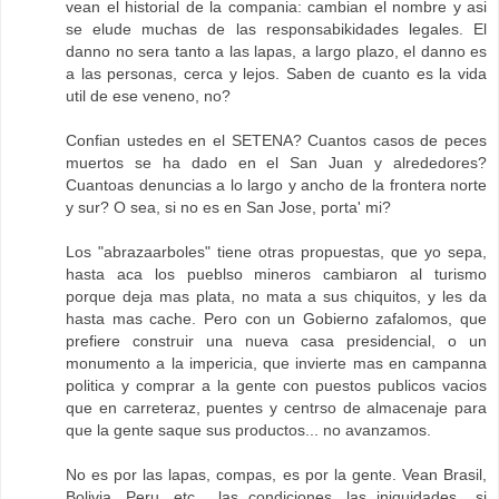
vean el historial de la compania: cambian el nombre y asi
se elude muchas de las responsabikidades legales. El
danno no sera tanto a las lapas, a largo plazo, el danno es
a las personas, cerca y lejos. Saben de cuanto es la vida
util de ese veneno, no?
Confian ustedes en el SETENA? Cuantos casos de peces
muertos se ha dado en el San Juan y alrededores?
Cuantoas denuncias a lo largo y ancho de la frontera norte
y sur? O sea, si no es en San Jose, porta' mi?
Los "abrazaarboles" tiene otras propuestas, que yo sepa,
hasta aca los pueblso mineros cambiaron al turismo
porque deja mas plata, no mata a sus chiquitos, y les da
hasta mas cache. Pero con un Gobierno zafalomos, que
prefiere construir una nueva casa presidencial, o un
monumento a la impericia, que invierte mas en campanna
politica y comprar a la gente con puestos publicos vacios
que en carreteraz, puentes y centrso de almacenaje para
que la gente saque sus productos... no avanzamos.
No es por las lapas, compas, es por la gente. Vean Brasil,
Bolivia, Peru, etc... las condiciones, las iniquidades.. si