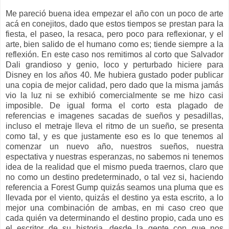
Me pareció buena idea empezar el año con un poco de arte
acá en conejitos, dado que estos tiempos se prestan para la
fiesta, el paseo, la resaca, pero poco para reflexionar, y el
arte, bien salido de el humano como es; tiende siempre a la
reflexión. En este caso nos remitimos al corto que Salvador
Dali grandioso y genio, loco y perturbado hiciere para
Disney en los años 40. Me hubiera gustado poder publicar
una copia de mejor calidad, pero dado que la misma jamás
vio la luz ni se exhibió comercialmente se me hizo casi
imposible. De igual forma el corto esta plagado de
referencias e imagenes sacadas de sueños y pesadillas,
incluso el metraje lleva el ritmo de un sueño, se presenta
como tal, y es que justamente eso es lo que tenemos al
comenzar un nuevo año, nuestros sueños, nuestra
espectativa y nuestras esperanzas, no sabemos ni tenemos
idea de la realidad que el mismo pueda traernos, claro que
no como un destino predeterminado, o tal vez si, haciendo
referencia a Forest Gump quizás seamos una pluma que es
llevada por el viento, quizás el destino ya esta escrito, a lo
mejor una combinación de ambas, en mi caso creo que
cada quién va determinando el destino propio, cada uno es
el escritor de su historia, desde la gente con que nos