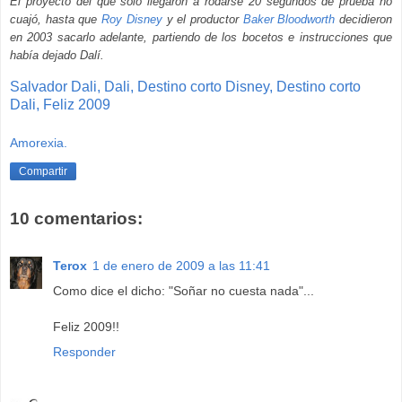
El proyecto del que sólo llegaron a rodarse 20 segundos de prueba no
cuajó, hasta que
Roy Disney
y el productor
Baker Bloodworth
decidieron
en 2003 sacarlo adelante, partiendo de los bocetos e instrucciones que
había dejado Dalí.
Salvador
Dali,
Dali,
Destino
corto
Disney,
Destino
corto
Dali,
Feliz
2009
Amorexia.
Compartir
10 comentarios:
Terox
1 de enero de 2009 a las 11:41
Como dice el dicho: "Soñar no cuesta nada"...
Feliz 2009!!
Responder