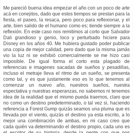
Me pareció buena idea empezar el año con un poco de arte
acá en conejitos, dado que estos tiempos se prestan para la
fiesta, el paseo, la resaca, pero poco para reflexionar, y el
arte, bien salido de el humano como es; tiende siempre a la
reflexión. En este caso nos remitimos al corto que Salvador
Dali grandioso y genio, loco y perturbado hiciere para
Disney en los años 40. Me hubiera gustado poder publicar
una copia de mejor calidad, pero dado que la misma jamás
vio la luz ni se exhibió comercialmente se me hizo casi
imposible. De igual forma el corto esta plagado de
referencias e imagenes sacadas de sueños y pesadillas,
incluso el metraje lleva el ritmo de un sueño, se presenta
como tal, y es que justamente eso es lo que tenemos al
comenzar un nuevo año, nuestros sueños, nuestra
espectativa y nuestras esperanzas, no sabemos ni tenemos
idea de la realidad que el mismo pueda traernos, claro que
no como un destino predeterminado, o tal vez si, haciendo
referencia a Forest Gump quizás seamos una pluma que es
llevada por el viento, quizás el destino ya esta escrito, a lo
mejor una combinación de ambas, en mi caso creo que
cada quién va determinando el destino propio, cada uno es
el escritor de su historia, desde la gente con que nos