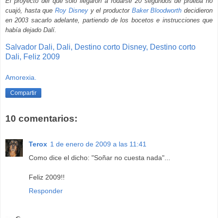
El proyecto del que sólo llegaron a rodarse 20 segundos de prueba no
cuajó, hasta que
Roy Disney
y el productor
Baker Bloodworth
decidieron
en 2003 sacarlo adelante, partiendo de los bocetos e instrucciones que
había dejado Dalí.
Salvador
Dali,
Dali,
Destino
corto
Disney,
Destino
corto
Dali,
Feliz
2009
Amorexia.
Compartir
10 comentarios:
Terox
1 de enero de 2009 a las 11:41
Como dice el dicho: "Soñar no cuesta nada"...
Feliz 2009!!
Responder