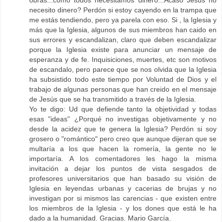
obras...cómo todos necesitamos dinero...Acaso Jesús no
necesito dinero? Perdón si estoy cayendo en la trampa que
me estás tendiendo, pero ya parela con eso. Si , la Iglesia y
más que la Iglesia, algunos de sus miembros han caido en
sus errores y escandalizan, claro que deben escandalizar
porque la Iglesia existe para anunciar un mensaje de
esperanza y de fe. Inquisiciones, muertes, etc son motivos
de escandalo, pero parece que se nos olvida que la Iglesia
ha subsistido todo este tiempo por Voluntad de Dios y el
trabajo de algunas personas que han creido en el mensaje
de Jesús que se ha transmitido a través de la Iglesia.
Yo te digo: Ud que defiende tanto la objetividad y todas
esas "ideas" ¿Porqué no investigas objetivamente y no
desde la acidez que te genera la Iglesia? Perdón si soy
grosero o "romántico" pero creo que aunque dijeran que se
multaría a los que hacen la romería, la gente no le
importaría. A los comentadores les hago la misma
invitación a dejar los puntos de vista sesgados de
profesores universitarios que han basado su visión de
Iglesia en leyendas urbanas y cacerias de brujas y no
investigan por si mismos las carencias - que existen entre
los miembros de la Iglesia - y los dones que está le ha
dado a la humanidad. Gracias. Mario García.