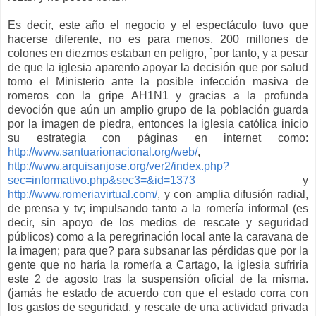
Es decir, este año el negocio y el espectáculo tuvo que
hacerse diferente, no es para menos, 200 millones de
colones en diezmos estaban en peligro, `por tanto, y a pesar
de que la iglesia aparento apoyar la decisión que por salud
tomo el Ministerio ante la posible infección masiva de
romeros con la gripe AH1N1 y gracias a la profunda
devoción que aún un amplio grupo de la población guarda
por la imagen de piedra, entonces la iglesia católica inicio
su estrategia con páginas en internet como:
http://www.santuarionacional.org/web/
,
http://www.arquisanjose.org/ver2/index.php?
sec=informativo.php&sec3=&id=1373
y
http://www.romeriavirtual.com/
, y con amplia difusión radial,
de prensa y tv; impulsando tanto a la romería informal (es
decir, sin apoyo de los medios de rescate y seguridad
públicos) como a la peregrinación local ante la caravana de
la imagen; para que? para subsanar las pérdidas que por la
gente que no haría la romería a Cartago, la iglesia sufriría
este 2 de agosto tras la suspensión oficial de la misma.
(jamás he estado de acuerdo con que el estado corra con
los gastos de seguridad, y rescate de una actividad privada