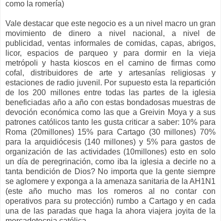
como la romería)
Vale destacar que este negocio es a un nivel macro un gran
movimiento de dinero a nivel nacional, a nivel de
publicidad, ventas informales de comidas, capas, abrigos,
licor, espacios de parqueo y para dormir en la vieja
metrópoli y hasta kioscos en el camino de firmas como
cofal, distribuidores de arte y artesanías religiosas y
estaciones de radio juvenil. Por supuesto esta la repartición
de los 200 millones entre todas las partes de la iglesia
beneficiadas año a año con estas bondadosas muestras de
devoción económica como las que a Greivin Moya y a sus
patrones católicos tanto les gusta criticar a saber: 10% para
Roma (20millones) 15% para Cartago (30 millones) 70%
para la arquidiócesis (140 millones) y 5% para gastos de
organización de las actividades (10millones) esto en solo
un día de peregrinación, como iba la iglesia a decirle no a
tanta bendición de Dios? No importa que la gente siempre
se aglomere y exponga a la amenaza sanitaria de la AH1N1
(este año mucho mas los romeros al no contar con
operativos para su protección) rumbo a Cartago y en cada
una de las paradas que haga la ahora viajera joyita de la
mercadotecnia católica.