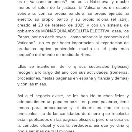
es el Vaticano entonces?...no es la Baticueva, y mucho
menos el salon de la justicia. El Vaticano es un estado
soberano, con su propia bandera, su propio ejercito...si
ejercito, su propio banco y su propio idiona (el latin),
creado el 29 de febrero de 1929 y con un sistema de
gobierno de MONARQUIA ABSOLUTA ELECTIVA, osea, los
Papas, por no decir reyes....como sobrevie la economia del
Vaticano?...no es por hacer importacion ni exportacion de
productos agrico poniendole mucho..es el pais mas
pequeño del mundo en medio de Roma.
Ellos se mantienen de lo q sus sucursales (iglesias)
recogen a lo largo del año con sus actividades (romerias,
procesiones, fiestas paganas en españa y francia y demas)
y con las misas.
Asi q el negocio existe, se les han ido muchos fieles y
ademas tienen un papa ex-nazi....en pocas palabras, tiene
temas para preocuparse y el dinero es uno de sus
principales. Lo de las cantidades de dinero q se recolecta
estan publicados en las paginas oficiales, pero una cosa es
la cantidad oficial y otra la verdadera, asi que yo diria q
podia ser mas de 200 millones.