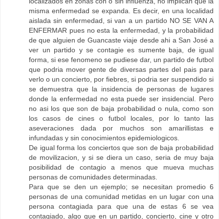
localizados en zonas con o sin influenza, no implican que la
misma enfermedad se expanda. Es decir, en una localidad
aislada sin enfermedad, si van a un partido NO SE VAN A
ENFERMAR pues no esta la enfermedad, y la probabilidad
de que alguien de Guancaste viaje desde ahi a San José a
ver un partido y se contagie es sumente baja, de igual
forma, si ese fenomeno se pudiese dar, un partido de futbol
que podria mover gente de diversas partes del pais para
verlo o un concierto, por fiebres, si podria ser suspendido si
se demuestra que la insidencia de personas de lugares
donde la enfermedad no esta puede ser insidencial. Pero
no asi los que son de baja probabilidad o nula, como son
los casos de cines o futbol locales, por lo tanto las
aseveraciones dada por muchos son amarillistas e
infundadas y sin conocimientos epidemiologicos.
De igual forma los conciertos que son de baja probabilidad
de movilizacion, y si se diera un caso, seria de muy baja
posibilidad de contagio a menos que mueva muchas
personas de comunidades determinadas.
Para que se den un ejemplo; se necesitan promedio 6
personas de una comunidad metidas en un lugar con una
persona contagiada para que una de estas 6 se vea
contagiado, algo que en un partido, concierto, cine y otro