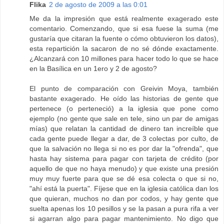
Flika
2 de agosto de 2009 a las 0:01
Me da la impresión que está realmente exagerado este
comentario. Comenzando, que si esa fuese la suma (me
gustaría que citaran la fuente o cómo obtuvieron los datos),
esta repartición la sacaron de no sé dónde exactamente.
¿Alcanzará con 10 millones para hacer todo lo que se hace
en la Basílica en un 1ero y 2 de agosto?
El punto de comparación con Greivin Moya, también
bastante exagerado. He oído las historias de gente que
pertenece (o perteneció) a la iglesia que pone como
ejemplo (no gente que sale en tele, sino un par de amigas
mías) que relatan la cantidad de dinero tan increíble que
cada gente puede llegar a dar, de 3 colectas por culto, de
que la salvación no llega si no es por dar la "ofrenda", que
hasta hay sistema para pagar con tarjeta de crédito (por
aquello de que no haya menudo) y que existe una presión
muy muy fuerte para que se dé esa colecta o que si no,
"ahí está la puerta". Fíjese que en la iglesia católica dan los
que quieran, muchos no dan por codos, y hay gente que
suelta apenas los 10 pesillos y se la pasan a pura rifa a ver
si agarran algo para pagar mantenimiento. No digo que