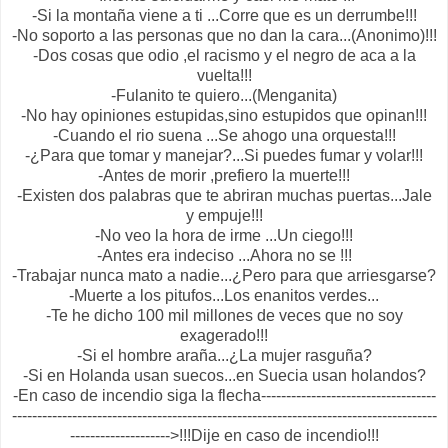
-Si la montaña viene a ti ...Corre que es un derrumbe!!!
-No soporto a las personas que no dan la cara...(Anonimo)!!!
-Dos cosas que odio ,el racismo y el negro de aca a la
vuelta!!!
-Fulanito te quiero...(Menganita)
-No hay opiniones estupidas,sino estupidos que opinan!!!
-Cuando el rio suena ...Se ahogo una orquesta!!!
-¿Para que tomar y manejar?...Si puedes fumar y volar!!!
-Antes de morir ,prefiero la muerte!!!
-Existen dos palabras que te abriran muchas puertas...Jale
y empuje!!!
-No veo la hora de irme ...Un ciego!!!
-Antes era indeciso ...Ahora no se !!!
-Trabajar nunca mato a nadie...¿Pero para que arriesgarse?
-Muerte a los pitufos...Los enanitos verdes...
-Te he dicho 100 mil millones de veces que no soy
exagerado!!!
-Si el hombre araña...¿La mujer rasguña?
-Si en Holanda usan suecos...en Suecia usan holandos?
-En caso de incendio siga la flecha-----------------------------------
-------------------------------------------------------------------------------------
-------------------->!!!Dije en caso de incendio!!!