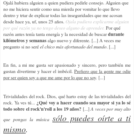
Ojalá hubiera alguien a quien pudiera pedirle consejo. Alguien que
no me hiciera sentir como una mierda por vomitar lo que llevo
dentro y trtar de explicar todas las inseguridades que me acosan
desde hace ya, uf, unos 25 años.
Ojala pudiera explicarme alguien
por qué razón ya no tengo deseo alguno de aprender.
Por qué
durante
razón antes tenía tanta energía y la necesidad de buscar
kilómetros y semanas
algo nuevo y diferente. [...] A veces me
pregunto si no seré
el chico más afortunado del mundo
. [...]
En fin, a mi me gusta ser apasionado y sincero, pero también me
gustan divertirme y hacer el imbécil.
Prefiero que la gente me odie
por ser quien soy a que me ame por lo que no soy
. [...]
Trivialidades del rock. Dios, qué harto estoy de las trivialidades del
¿Qué voy a hacer cuando sea mayor si ya lo sé
rock. Ya ves tú...
todo sobre el rock'n'roll a los 19 años?
[...]
A veces por muy alto
sólo puedes oírte a ti
que pongas la música
mismo
.