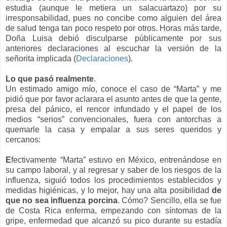
estudia (aunque le metiera un salacuartazo) por su
irresponsabilidad, pues no concibe como alguien del área
de salud tenga tan poco respeto por otros. Horas más tarde,
Doña Luisa debió disculparse públicamente por sus
anteriores declaraciones al escuchar la versión de la
señorita implicada (
Declaraciones
).
Lo que pasó realmente
.
Un estimado amigo mío, conoce el caso de “Marta” y me
pidió que por favor aclarara el asunto antes de que la gente,
presa del pánico, el rencor infundado y el papel de los
medios “serios” convencionales, fuera con antorchas a
quemarle la casa y empalar a sus seres queridos y
cercanos:
E
fectivamente “Marta” estuvo en México, entrenándose en
su campo laboral, y al regresar y saber de los riesgos de la
influenza, siguió todos los procedimientos establecidos y
medidas higiénicas, y lo mejor, hay una alta posibilidad
de
que no sea influenza porcina
. Cómo? Sencillo, ella se fue
de Costa Rica enferma, empezando con síntomas de la
gripe, enfermedad que alcanzó su pico durante su estadía