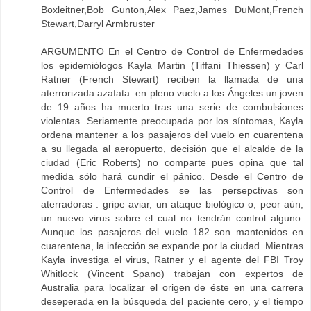
Boxleitner,Bob Gunton,Alex Paez,James DuMont,French
Stewart,Darryl Armbruster
ARGUMENTO En el Centro de Control de Enfermedades
los epidemiólogos Kayla Martin (Tiffani Thiessen) y Carl
Ratner (French Stewart) reciben la llamada de una
aterrorizada azafata: en pleno vuelo a los Ángeles un joven
de 19 años ha muerto tras una serie de combulsiones
violentas. Seriamente preocupada por los síntomas, Kayla
ordena mantener a los pasajeros del vuelo en cuarentena
a su llegada al aeropuerto, decisión que el alcalde de la
ciudad (Eric Roberts) no comparte pues opina que tal
medida sólo hará cundir el pánico. Desde el Centro de
Control de Enfermedades se las persepctivas son
aterradoras : gripe aviar, un ataque biológico o, peor aún,
un nuevo virus sobre el cual no tendrán control alguno.
Aunque los pasajeros del vuelo 182 son mantenidos en
cuarentena, la infección se expande por la ciudad. Mientras
Kayla investiga el virus, Ratner y el agente del FBI Troy
Whitlock (Vincent Spano) trabajan con expertos de
Australia para localizar el origen de éste en una carrera
deseperada en la búsqueda del paciente cero, y el tiempo