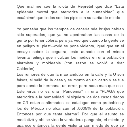
Que mal me cae la idiota de Repretel que dice "Esta
epidemía mortal que aterroriza a la humanidad" que
ecuánime! que lindos son los pipis con su carita de miedo.
Yo pensaba que los tiempos de cacería sde brujas habían
sido superados, que ya no apedreaban las casas de la
gente por tener cólera, pero ya veo que cuando la gente ve
en peligro su plasti-world se pone violenta, igual que en el
ensayo sobre la ceguera, esto aunado con el miedo
levanta raitings que inculcan los medios en una población
alarmista y moldeable (con razon se volvió a tirar
Calderón).
Los rumores de que la mae andubo en la calle y la U son
falsos, si salió de la casa y se monto en un carro y se fue
para donde la hermana; un error, pero nada mas que eso.
Este virus no es una "Pandemia" ni una "PLAGA que
aterroriza a la humanidad" ni siquiera los dos casos dados
en CR estan confirmados, se catalogan como probables y
los de México no alcanzan el .0005% de la población.
Entonces por que tanta alarma? Por que el asunto se
mediatizó y ahi se vino la verdadera pangenía, el miedo, y
aparece entonces la gente violenta con miedo de que se