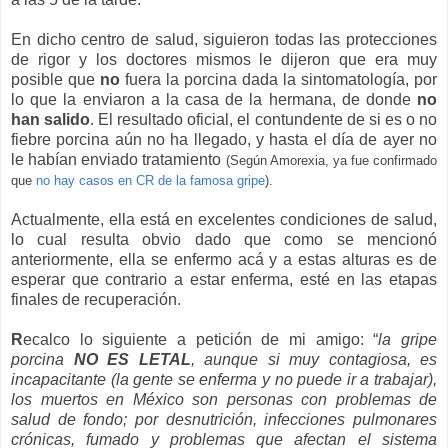
En dicho centro de salud, siguieron todas las protecciones
de rigor y los doctores mismos le dijeron que era muy
posible que
no
fuera la porcina dada la sintomatología, por
lo que la enviaron a la casa de la hermana, de donde
no
han salido
. El resultado oficial, el contundente de si es o no
fiebre porcina aún no ha llegado, y hasta el día de ayer no
le habían enviado tratamiento
(Según Amorexia, ya fue confirmado
que
no hay casos en CR de la famosa gripe
).
Actualmente, ella está en excelentes condiciones de salud,
lo cual resulta obvio dado que como se mencionó
anteriormente, ella se enfermo acá y a estas alturas es de
esperar que contrario a estar enferma, esté en las etapas
finales de recuperación.
R
ecalco lo siguiente a petición de mi amigo: “
la gripe
porcina
NO ES LETAL
, aunque si muy contagiosa, es
incapacitante (la gente se enferma y no puede ir a trabajar),
los muertos en México son personas con problemas de
salud de fondo; por desnutrición, infecciones pulmonares
crónicas, fumado y problemas que afectan el sistema