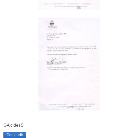
GAlcidesS
Compartir