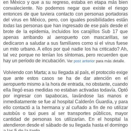
en México y que a su regreso, estaba en etapa más bien
convaleciente. No podemos negar que existe el riesgo
entonces de que tuviera contacto con personas portadoras
del virus en México, pero, con iguales posibilidades están
todas
las personas que han ingresado de ese país desde el
brote de la epidemia, incluidos los carajillos Sub 17 que
apenas arribando al aeropuerto con mascarillas, se
dedicaron a saludar a sus familiares como si el virus fuese
un mito urbano. A ellos por qué nadie los ha criticado? Ah,
tal vez porque no tenían los síntomas, pero recuerden que
hay un período de incubación.
Ver
post anterior
para más detalle.
Volviendo con Marta; a su llegada al país, el protocolo exige
que ante estos casos se ha de dar atención en el
aeropuerto mismo a la hora de entrada, no obstante, cuando
ella llegó esas medidas no estaban activadas todavía. Optó
por ingresar con tapabocas, lavándose las manos e
inmediatamente se fue al hospital Calderón Guardia, y para
ello contactó a la hermana y al cuñado a fin de no utilizar
autobús o taxi pues al ser transportes públicos, mayor
cantidad de personas los utilizarían. En el hospital la
atendieron desde el sábado de su llegada hasta el domingo
a las 5 de la tarde.