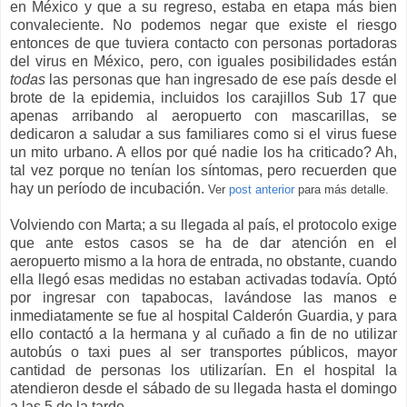
en México y que a su regreso, estaba en etapa más bien
convaleciente. No podemos negar que existe el riesgo
entonces de que tuviera contacto con personas portadoras
del virus en México, pero, con iguales posibilidades están
todas
las personas que han ingresado de ese país desde el
brote de la epidemia, incluidos los carajillos Sub 17 que
apenas arribando al aeropuerto con mascarillas, se
dedicaron a saludar a sus familiares como si el virus fuese
un mito urbano. A ellos por qué nadie los ha criticado? Ah,
tal vez porque no tenían los síntomas, pero recuerden que
hay un período de incubación.
Ver
post anterior
para más detalle.
Volviendo con Marta; a su llegada al país, el protocolo exige
que ante estos casos se ha de dar atención en el
aeropuerto mismo a la hora de entrada, no obstante, cuando
ella llegó esas medidas no estaban activadas todavía. Optó
por ingresar con tapabocas, lavándose las manos e
inmediatamente se fue al hospital Calderón Guardia, y para
ello contactó a la hermana y al cuñado a fin de no utilizar
autobús o taxi pues al ser transportes públicos, mayor
cantidad de personas los utilizarían. En el hospital la
atendieron desde el sábado de su llegada hasta el domingo
a las 5 de la tarde.