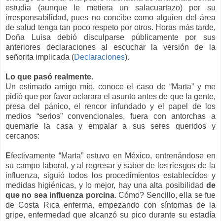
estudia (aunque le metiera un salacuartazo) por su
irresponsabilidad, pues no concibe como alguien del área
de salud tenga tan poco respeto por otros. Horas más tarde,
Doña Luisa debió disculparse públicamente por sus
anteriores declaraciones al escuchar la versión de la
señorita implicada (
Declaraciones
).
Lo que pasó realmente
.
Un estimado amigo mío, conoce el caso de “Marta” y me
pidió que por favor aclarara el asunto antes de que la gente,
presa del pánico, el rencor infundado y el papel de los
medios “serios” convencionales, fuera con antorchas a
quemarle la casa y empalar a sus seres queridos y
cercanos:
E
fectivamente “Marta” estuvo en México, entrenándose en
su campo laboral, y al regresar y saber de los riesgos de la
influenza, siguió todos los procedimientos establecidos y
medidas higiénicas, y lo mejor, hay una alta posibilidad
de
que no sea influenza porcina
. Cómo? Sencillo, ella se fue
de Costa Rica enferma, empezando con síntomas de la
gripe, enfermedad que alcanzó su pico durante su estadía