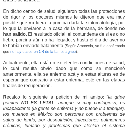
En dicho centro de salud, siguieron todas las protecciones
de rigor y los doctores mismos le dijeron que era muy
posible que
no
fuera la porcina dada la sintomatología, por
lo que la enviaron a la casa de la hermana, de donde
no
han salido
. El resultado oficial, el contundente de si es o no
fiebre porcina aún no ha llegado, y hasta el día de ayer no
le habían enviado tratamiento
(Según Amorexia, ya fue confirmado
que
no hay casos en CR de la famosa gripe
).
Actualmente, ella está en excelentes condiciones de salud,
lo cual resulta obvio dado que como se mencionó
anteriormente, ella se enfermo acá y a estas alturas es de
esperar que contrario a estar enferma, esté en las etapas
finales de recuperación.
R
ecalco lo siguiente a petición de mi amigo: “
la gripe
porcina
NO ES LETAL
, aunque si muy contagiosa, es
incapacitante (la gente se enferma y no puede ir a trabajar),
los muertos en México son personas con problemas de
salud de fondo; por desnutrición, infecciones pulmonares
crónicas, fumado y problemas que afectan el sistema