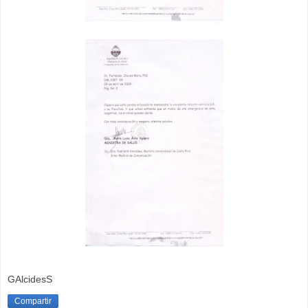
GAlcidesS
Compartir