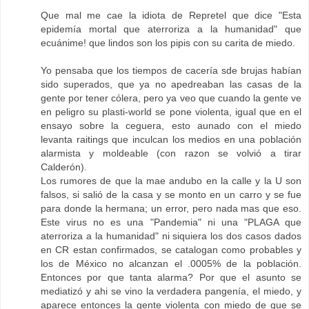
Que mal me cae la idiota de Repretel que dice "Esta
epidemía mortal que aterroriza a la humanidad" que
ecuánime! que lindos son los pipis con su carita de miedo.
Yo pensaba que los tiempos de cacería sde brujas habían
sido superados, que ya no apedreaban las casas de la
gente por tener cólera, pero ya veo que cuando la gente ve
en peligro su plasti-world se pone violenta, igual que en el
ensayo sobre la ceguera, esto aunado con el miedo
levanta raitings que inculcan los medios en una población
alarmista y moldeable (con razon se volvió a tirar
Calderón).
Los rumores de que la mae andubo en la calle y la U son
falsos, si salió de la casa y se monto en un carro y se fue
para donde la hermana; un error, pero nada mas que eso.
Este virus no es una "Pandemia" ni una "PLAGA que
aterroriza a la humanidad" ni siquiera los dos casos dados
en CR estan confirmados, se catalogan como probables y
los de México no alcanzan el .0005% de la población.
Entonces por que tanta alarma? Por que el asunto se
mediatizó y ahi se vino la verdadera pangenía, el miedo, y
aparece entonces la gente violenta con miedo de que se