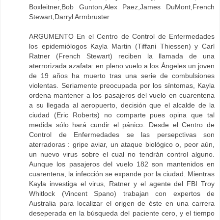
Boxleitner,Bob Gunton,Alex Paez,James DuMont,French
Stewart,Darryl Armbruster
ARGUMENTO En el Centro de Control de Enfermedades
los epidemiólogos Kayla Martin (Tiffani Thiessen) y Carl
Ratner (French Stewart) reciben la llamada de una
aterrorizada azafata: en pleno vuelo a los Ángeles un joven
de 19 años ha muerto tras una serie de combulsiones
violentas. Seriamente preocupada por los síntomas, Kayla
ordena mantener a los pasajeros del vuelo en cuarentena
a su llegada al aeropuerto, decisión que el alcalde de la
ciudad (Eric Roberts) no comparte pues opina que tal
medida sólo hará cundir el pánico. Desde el Centro de
Control de Enfermedades se las persepctivas son
aterradoras : gripe aviar, un ataque biológico o, peor aún,
un nuevo virus sobre el cual no tendrán control alguno.
Aunque los pasajeros del vuelo 182 son mantenidos en
cuarentena, la infección se expande por la ciudad. Mientras
Kayla investiga el virus, Ratner y el agente del FBI Troy
Whitlock (Vincent Spano) trabajan con expertos de
Australia para localizar el origen de éste en una carrera
deseperada en la búsqueda del paciente cero, y el tiempo