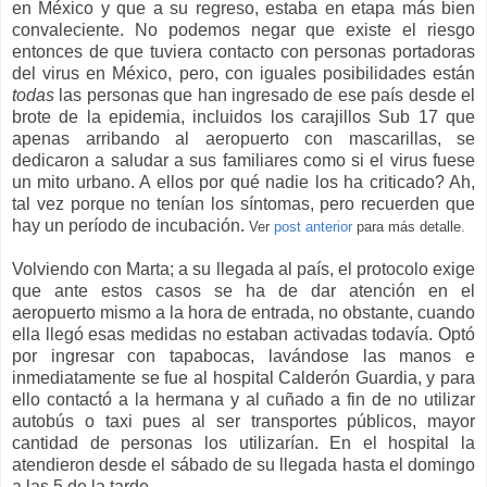
en México y que a su regreso, estaba en etapa más bien
convaleciente. No podemos negar que existe el riesgo
entonces de que tuviera contacto con personas portadoras
del virus en México, pero, con iguales posibilidades están
todas
las personas que han ingresado de ese país desde el
brote de la epidemia, incluidos los carajillos Sub 17 que
apenas arribando al aeropuerto con mascarillas, se
dedicaron a saludar a sus familiares como si el virus fuese
un mito urbano. A ellos por qué nadie los ha criticado? Ah,
tal vez porque no tenían los síntomas, pero recuerden que
hay un período de incubación.
Ver
post anterior
para más detalle.
Volviendo con Marta; a su llegada al país, el protocolo exige
que ante estos casos se ha de dar atención en el
aeropuerto mismo a la hora de entrada, no obstante, cuando
ella llegó esas medidas no estaban activadas todavía. Optó
por ingresar con tapabocas, lavándose las manos e
inmediatamente se fue al hospital Calderón Guardia, y para
ello contactó a la hermana y al cuñado a fin de no utilizar
autobús o taxi pues al ser transportes públicos, mayor
cantidad de personas los utilizarían. En el hospital la
atendieron desde el sábado de su llegada hasta el domingo
a las 5 de la tarde.