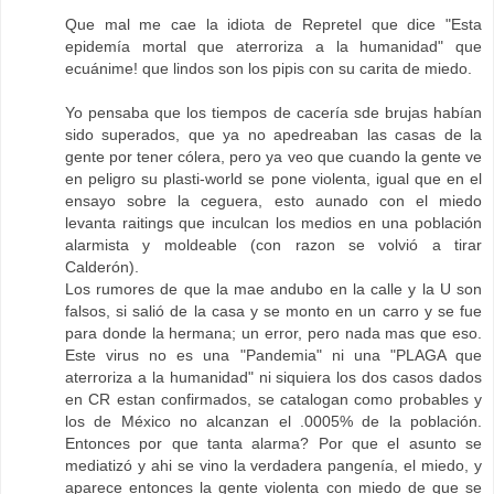
Que mal me cae la idiota de Repretel que dice "Esta
epidemía mortal que aterroriza a la humanidad" que
ecuánime! que lindos son los pipis con su carita de miedo.
Yo pensaba que los tiempos de cacería sde brujas habían
sido superados, que ya no apedreaban las casas de la
gente por tener cólera, pero ya veo que cuando la gente ve
en peligro su plasti-world se pone violenta, igual que en el
ensayo sobre la ceguera, esto aunado con el miedo
levanta raitings que inculcan los medios en una población
alarmista y moldeable (con razon se volvió a tirar
Calderón).
Los rumores de que la mae andubo en la calle y la U son
falsos, si salió de la casa y se monto en un carro y se fue
para donde la hermana; un error, pero nada mas que eso.
Este virus no es una "Pandemia" ni una "PLAGA que
aterroriza a la humanidad" ni siquiera los dos casos dados
en CR estan confirmados, se catalogan como probables y
los de México no alcanzan el .0005% de la población.
Entonces por que tanta alarma? Por que el asunto se
mediatizó y ahi se vino la verdadera pangenía, el miedo, y
aparece entonces la gente violenta con miedo de que se