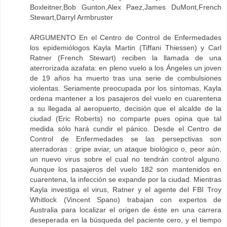
Boxleitner,Bob Gunton,Alex Paez,James DuMont,French
Stewart,Darryl Armbruster
ARGUMENTO En el Centro de Control de Enfermedades
los epidemiólogos Kayla Martin (Tiffani Thiessen) y Carl
Ratner (French Stewart) reciben la llamada de una
aterrorizada azafata: en pleno vuelo a los Ángeles un joven
de 19 años ha muerto tras una serie de combulsiones
violentas. Seriamente preocupada por los síntomas, Kayla
ordena mantener a los pasajeros del vuelo en cuarentena
a su llegada al aeropuerto, decisión que el alcalde de la
ciudad (Eric Roberts) no comparte pues opina que tal
medida sólo hará cundir el pánico. Desde el Centro de
Control de Enfermedades se las persepctivas son
aterradoras : gripe aviar, un ataque biológico o, peor aún,
un nuevo virus sobre el cual no tendrán control alguno.
Aunque los pasajeros del vuelo 182 son mantenidos en
cuarentena, la infección se expande por la ciudad. Mientras
Kayla investiga el virus, Ratner y el agente del FBI Troy
Whitlock (Vincent Spano) trabajan con expertos de
Australia para localizar el origen de éste en una carrera
deseperada en la búsqueda del paciente cero, y el tiempo