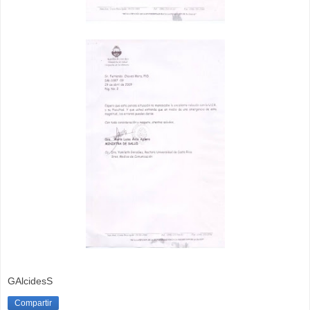
GAlcidesS
Compartir