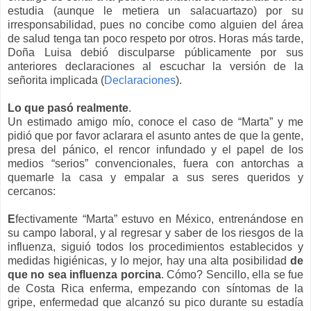
estudia (aunque le metiera un salacuartazo) por su
irresponsabilidad, pues no concibe como alguien del área
de salud tenga tan poco respeto por otros. Horas más tarde,
Doña Luisa debió disculparse públicamente por sus
anteriores declaraciones al escuchar la versión de la
señorita implicada (
Declaraciones
).
Lo que pasó realmente
.
Un estimado amigo mío, conoce el caso de “Marta” y me
pidió que por favor aclarara el asunto antes de que la gente,
presa del pánico, el rencor infundado y el papel de los
medios “serios” convencionales, fuera con antorchas a
quemarle la casa y empalar a sus seres queridos y
cercanos:
E
fectivamente “Marta” estuvo en México, entrenándose en
su campo laboral, y al regresar y saber de los riesgos de la
influenza, siguió todos los procedimientos establecidos y
medidas higiénicas, y lo mejor, hay una alta posibilidad
de
que no sea influenza porcina
. Cómo? Sencillo, ella se fue
de Costa Rica enferma, empezando con síntomas de la
gripe, enfermedad que alcanzó su pico durante su estadía