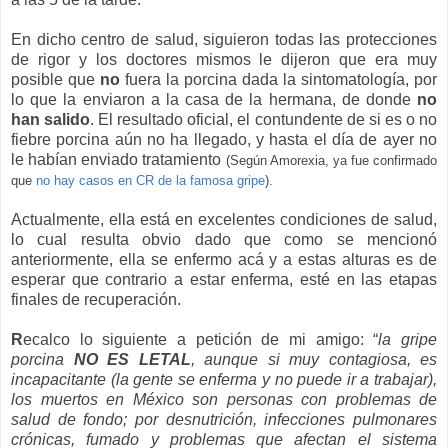
En dicho centro de salud, siguieron todas las protecciones
de rigor y los doctores mismos le dijeron que era muy
posible que
no
fuera la porcina dada la sintomatología, por
lo que la enviaron a la casa de la hermana, de donde
no
han salido
. El resultado oficial, el contundente de si es o no
fiebre porcina aún no ha llegado, y hasta el día de ayer no
le habían enviado tratamiento
(Según Amorexia, ya fue confirmado
que
no hay casos en CR de la famosa gripe
).
Actualmente, ella está en excelentes condiciones de salud,
lo cual resulta obvio dado que como se mencionó
anteriormente, ella se enfermo acá y a estas alturas es de
esperar que contrario a estar enferma, esté en las etapas
finales de recuperación.
R
ecalco lo siguiente a petición de mi amigo: “
la gripe
porcina
NO ES LETAL
, aunque si muy contagiosa, es
incapacitante (la gente se enferma y no puede ir a trabajar),
los muertos en México son personas con problemas de
salud de fondo; por desnutrición, infecciones pulmonares
crónicas, fumado y problemas que afectan el sistema