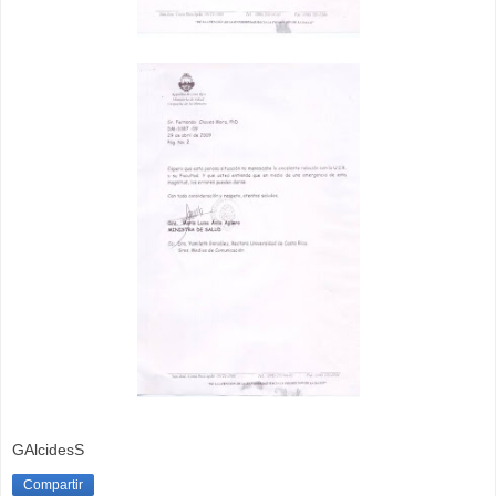
GAlcidesS
Compartir