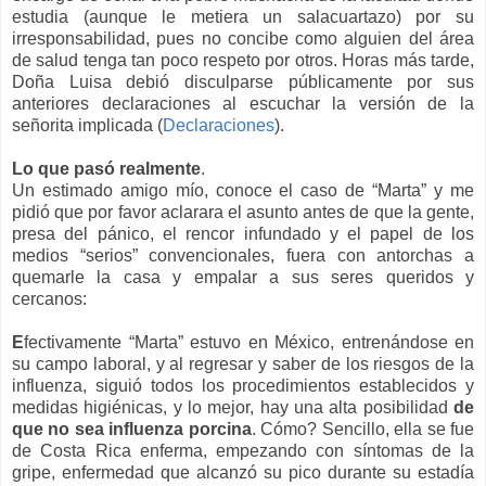
estudia (aunque le metiera un salacuartazo) por su
irresponsabilidad, pues no concibe como alguien del área
de salud tenga tan poco respeto por otros. Horas más tarde,
Doña Luisa debió disculparse públicamente por sus
anteriores declaraciones al escuchar la versión de la
señorita implicada (
Declaraciones
).
Lo que pasó realmente
.
Un estimado amigo mío, conoce el caso de “Marta” y me
pidió que por favor aclarara el asunto antes de que la gente,
presa del pánico, el rencor infundado y el papel de los
medios “serios” convencionales, fuera con antorchas a
quemarle la casa y empalar a sus seres queridos y
cercanos:
E
fectivamente “Marta” estuvo en México, entrenándose en
su campo laboral, y al regresar y saber de los riesgos de la
influenza, siguió todos los procedimientos establecidos y
medidas higiénicas, y lo mejor, hay una alta posibilidad
de
que no sea influenza porcina
. Cómo? Sencillo, ella se fue
de Costa Rica enferma, empezando con síntomas de la
gripe, enfermedad que alcanzó su pico durante su estadía