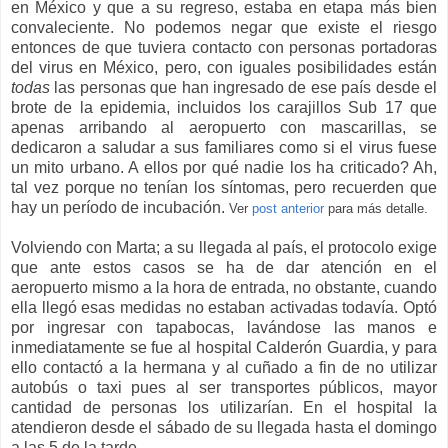
en México y que a su regreso, estaba en etapa más bien
convaleciente. No podemos negar que existe el riesgo
entonces de que tuviera contacto con personas portadoras
del virus en México, pero, con iguales posibilidades están
todas
las personas que han ingresado de ese país desde el
brote de la epidemia, incluidos los carajillos Sub 17 que
apenas arribando al aeropuerto con mascarillas, se
dedicaron a saludar a sus familiares como si el virus fuese
un mito urbano. A ellos por qué nadie los ha criticado? Ah,
tal vez porque no tenían los síntomas, pero recuerden que
hay un período de incubación.
Ver
post anterior
para más detalle.
Volviendo con Marta; a su llegada al país, el protocolo exige
que ante estos casos se ha de dar atención en el
aeropuerto mismo a la hora de entrada, no obstante, cuando
ella llegó esas medidas no estaban activadas todavía. Optó
por ingresar con tapabocas, lavándose las manos e
inmediatamente se fue al hospital Calderón Guardia, y para
ello contactó a la hermana y al cuñado a fin de no utilizar
autobús o taxi pues al ser transportes públicos, mayor
cantidad de personas los utilizarían. En el hospital la
atendieron desde el sábado de su llegada hasta el domingo
a las 5 de la tarde.