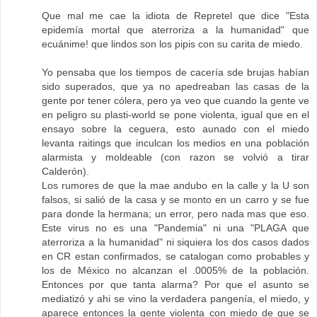
Que mal me cae la idiota de Repretel que dice "Esta
epidemía mortal que aterroriza a la humanidad" que
ecuánime! que lindos son los pipis con su carita de miedo.
Yo pensaba que los tiempos de cacería sde brujas habían
sido superados, que ya no apedreaban las casas de la
gente por tener cólera, pero ya veo que cuando la gente ve
en peligro su plasti-world se pone violenta, igual que en el
ensayo sobre la ceguera, esto aunado con el miedo
levanta raitings que inculcan los medios en una población
alarmista y moldeable (con razon se volvió a tirar
Calderón).
Los rumores de que la mae andubo en la calle y la U son
falsos, si salió de la casa y se monto en un carro y se fue
para donde la hermana; un error, pero nada mas que eso.
Este virus no es una "Pandemia" ni una "PLAGA que
aterroriza a la humanidad" ni siquiera los dos casos dados
en CR estan confirmados, se catalogan como probables y
los de México no alcanzan el .0005% de la población.
Entonces por que tanta alarma? Por que el asunto se
mediatizó y ahi se vino la verdadera pangenía, el miedo, y
aparece entonces la gente violenta con miedo de que se