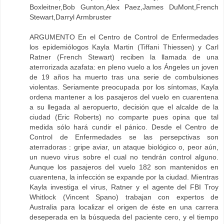
Boxleitner,Bob Gunton,Alex Paez,James DuMont,French
Stewart,Darryl Armbruster
ARGUMENTO En el Centro de Control de Enfermedades
los epidemiólogos Kayla Martin (Tiffani Thiessen) y Carl
Ratner (French Stewart) reciben la llamada de una
aterrorizada azafata: en pleno vuelo a los Ángeles un joven
de 19 años ha muerto tras una serie de combulsiones
violentas. Seriamente preocupada por los síntomas, Kayla
ordena mantener a los pasajeros del vuelo en cuarentena
a su llegada al aeropuerto, decisión que el alcalde de la
ciudad (Eric Roberts) no comparte pues opina que tal
medida sólo hará cundir el pánico. Desde el Centro de
Control de Enfermedades se las persepctivas son
aterradoras : gripe aviar, un ataque biológico o, peor aún,
un nuevo virus sobre el cual no tendrán control alguno.
Aunque los pasajeros del vuelo 182 son mantenidos en
cuarentena, la infección se expande por la ciudad. Mientras
Kayla investiga el virus, Ratner y el agente del FBI Troy
Whitlock (Vincent Spano) trabajan con expertos de
Australia para localizar el origen de éste en una carrera
deseperada en la búsqueda del paciente cero, y el tiempo