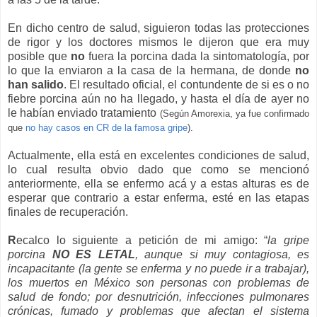
En dicho centro de salud, siguieron todas las protecciones
de rigor y los doctores mismos le dijeron que era muy
posible que
no
fuera la porcina dada la sintomatología, por
lo que la enviaron a la casa de la hermana, de donde
no
han salido
. El resultado oficial, el contundente de si es o no
fiebre porcina aún no ha llegado, y hasta el día de ayer no
le habían enviado tratamiento
(Según Amorexia, ya fue confirmado
que
no hay casos en CR de la famosa gripe
).
Actualmente, ella está en excelentes condiciones de salud,
lo cual resulta obvio dado que como se mencionó
anteriormente, ella se enfermo acá y a estas alturas es de
esperar que contrario a estar enferma, esté en las etapas
finales de recuperación.
R
ecalco lo siguiente a petición de mi amigo: “
la gripe
porcina
NO ES LETAL
, aunque si muy contagiosa, es
incapacitante (la gente se enferma y no puede ir a trabajar),
los muertos en México son personas con problemas de
salud de fondo; por desnutrición, infecciones pulmonares
crónicas, fumado y problemas que afectan el sistema