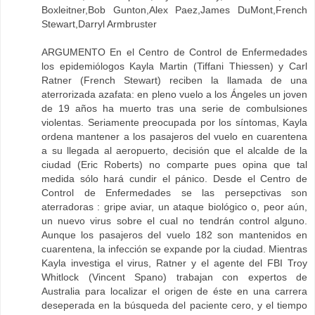
Boxleitner,Bob Gunton,Alex Paez,James DuMont,French
Stewart,Darryl Armbruster
ARGUMENTO En el Centro de Control de Enfermedades
los epidemiólogos Kayla Martin (Tiffani Thiessen) y Carl
Ratner (French Stewart) reciben la llamada de una
aterrorizada azafata: en pleno vuelo a los Ángeles un joven
de 19 años ha muerto tras una serie de combulsiones
violentas. Seriamente preocupada por los síntomas, Kayla
ordena mantener a los pasajeros del vuelo en cuarentena
a su llegada al aeropuerto, decisión que el alcalde de la
ciudad (Eric Roberts) no comparte pues opina que tal
medida sólo hará cundir el pánico. Desde el Centro de
Control de Enfermedades se las persepctivas son
aterradoras : gripe aviar, un ataque biológico o, peor aún,
un nuevo virus sobre el cual no tendrán control alguno.
Aunque los pasajeros del vuelo 182 son mantenidos en
cuarentena, la infección se expande por la ciudad. Mientras
Kayla investiga el virus, Ratner y el agente del FBI Troy
Whitlock (Vincent Spano) trabajan con expertos de
Australia para localizar el origen de éste en una carrera
deseperada en la búsqueda del paciente cero, y el tiempo