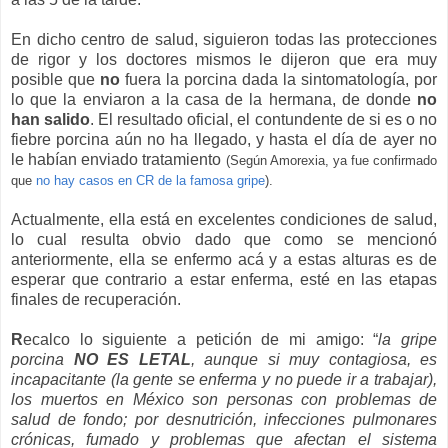
En dicho centro de salud, siguieron todas las protecciones
de rigor y los doctores mismos le dijeron que era muy
posible que
no
fuera la porcina dada la sintomatología, por
lo que la enviaron a la casa de la hermana, de donde
no
han salido
. El resultado oficial, el contundente de si es o no
fiebre porcina aún no ha llegado, y hasta el día de ayer no
le habían enviado tratamiento
(Según Amorexia, ya fue confirmado
que
no hay casos en CR de la famosa gripe
).
Actualmente, ella está en excelentes condiciones de salud,
lo cual resulta obvio dado que como se mencionó
anteriormente, ella se enfermo acá y a estas alturas es de
esperar que contrario a estar enferma, esté en las etapas
finales de recuperación.
R
ecalco lo siguiente a petición de mi amigo: “
la gripe
porcina
NO ES LETAL
, aunque si muy contagiosa, es
incapacitante (la gente se enferma y no puede ir a trabajar),
los muertos en México son personas con problemas de
salud de fondo; por desnutrición, infecciones pulmonares
crónicas, fumado y problemas que afectan el sistema