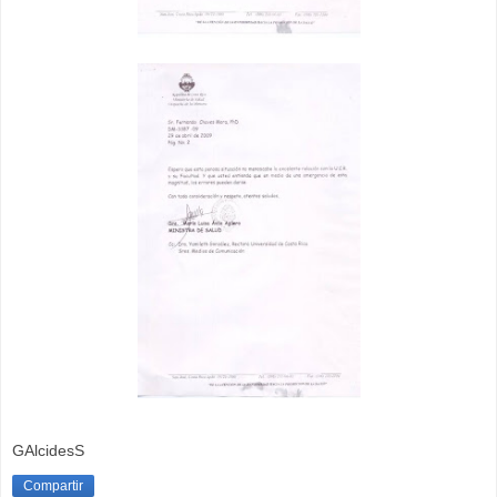
GAlcidesS
Compartir