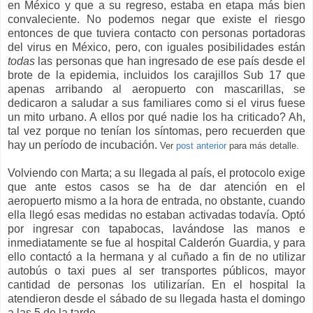
en México y que a su regreso, estaba en etapa más bien
convaleciente. No podemos negar que existe el riesgo
entonces de que tuviera contacto con personas portadoras
del virus en México, pero, con iguales posibilidades están
todas
las personas que han ingresado de ese país desde el
brote de la epidemia, incluidos los carajillos Sub 17 que
apenas arribando al aeropuerto con mascarillas, se
dedicaron a saludar a sus familiares como si el virus fuese
un mito urbano. A ellos por qué nadie los ha criticado? Ah,
tal vez porque no tenían los síntomas, pero recuerden que
hay un período de incubación.
Ver
post anterior
para más detalle.
Volviendo con Marta; a su llegada al país, el protocolo exige
que ante estos casos se ha de dar atención en el
aeropuerto mismo a la hora de entrada, no obstante, cuando
ella llegó esas medidas no estaban activadas todavía. Optó
por ingresar con tapabocas, lavándose las manos e
inmediatamente se fue al hospital Calderón Guardia, y para
ello contactó a la hermana y al cuñado a fin de no utilizar
autobús o taxi pues al ser transportes públicos, mayor
cantidad de personas los utilizarían. En el hospital la
atendieron desde el sábado de su llegada hasta el domingo
a las 5 de la tarde.