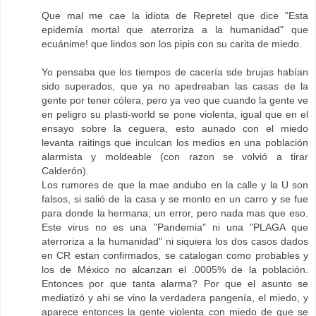
Que mal me cae la idiota de Repretel que dice "Esta
epidemía mortal que aterroriza a la humanidad" que
ecuánime! que lindos son los pipis con su carita de miedo.
Yo pensaba que los tiempos de cacería sde brujas habían
sido superados, que ya no apedreaban las casas de la
gente por tener cólera, pero ya veo que cuando la gente ve
en peligro su plasti-world se pone violenta, igual que en el
ensayo sobre la ceguera, esto aunado con el miedo
levanta raitings que inculcan los medios en una población
alarmista y moldeable (con razon se volvió a tirar
Calderón).
Los rumores de que la mae andubo en la calle y la U son
falsos, si salió de la casa y se monto en un carro y se fue
para donde la hermana; un error, pero nada mas que eso.
Este virus no es una "Pandemia" ni una "PLAGA que
aterroriza a la humanidad" ni siquiera los dos casos dados
en CR estan confirmados, se catalogan como probables y
los de México no alcanzan el .0005% de la población.
Entonces por que tanta alarma? Por que el asunto se
mediatizó y ahi se vino la verdadera pangenía, el miedo, y
aparece entonces la gente violenta con miedo de que se