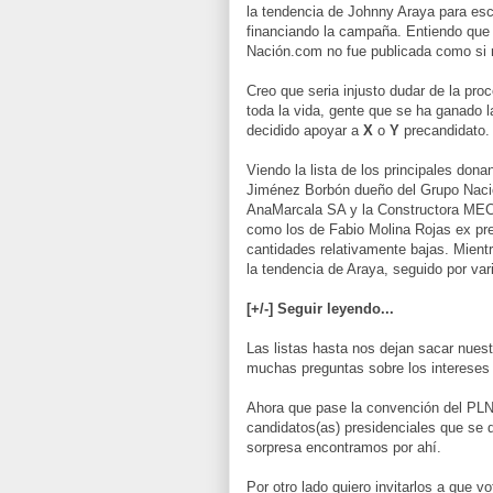
la tendencia de Johnny Araya para esc
financiando la campaña. Entiendo que l
Nación.com no fue publicada como si re
Creo que seria injusto dudar de la pr
toda la vida, gente que se ha ganado 
decidido apoyar a
X
o
Y
precandidato.
Viendo la lista de los principales do
Jiménez Borbón dueño del Grupo Nació
AnaMarcala SA y la Constructora MEC
como los de Fabio Molina Rojas ex pr
cantidades relativamente bajas. Mientr
la tendencia de Araya, seguido por var
[+/-] Seguir leyendo...
Las listas hasta nos dejan sacar nue
muchas preguntas sobre los intereses
Ahora que pase la convención del PLN 
candidatos(as) presidenciales que se d
sorpresa encontramos por ahí.
Por otro lado quiero invitarlos a que 