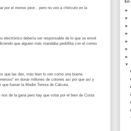
En 
 por el menos peor... pero no veo a chiricuto en la
►
►
►
►
eo electrónico debería ser responsable de lo que se envié
►
o diciendo que alguien más mandaba pedófilia con el correo
►
►
▼
os que las dan, más bien lo ven como una buena
generoso" en donar millones de colones así por que así y
 que fueran la Madre Teresa de Calcuta...
e nos de la gana pero hay que votar por el bien de Costa