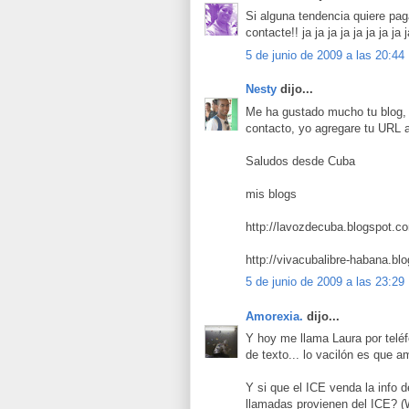
Si alguna tendencia quiere pag
contacte!! ja ja ja ja ja ja ja ja j
5 de junio de 2009 a las 20:44
Nesty
dijo...
Me ha gustado mucho tu blog, t
contacto, yo agregare tu URL a
Saludos desde Cuba
mis blogs
http://lavozdecuba.blogspot.c
http://vivacubalibre-habana.bl
5 de junio de 2009 a las 23:29
Amorexia.
dijo...
Y hoy me llama Laura por telé
de texto... lo vacilón es que 
Y si que el ICE venda la info d
llamadas provienen del ICE? (W