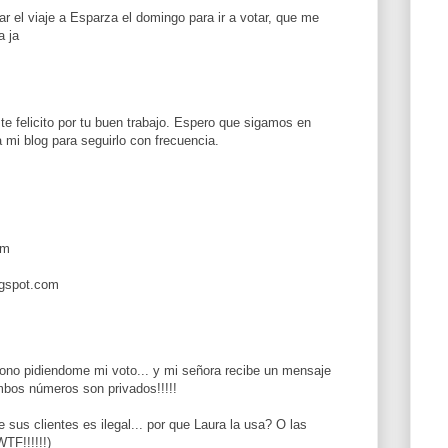
ar el viaje a Esparza el domingo para ir a votar, que me
a ja
e felicito por tu buen trabajo. Espero que sigamos en
 mi blog para seguirlo con frecuencia.
om
ogspot.com
fono pidiendome mi voto... y mi señora recibe un mensaje
ambos números son privados!!!!!
e sus clientes es ilegal... por que Laura la usa? O las
TF!!!!!!)