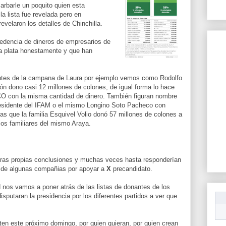
arbarle un poquito quien esta
a lista fue revelada pero en
velaron los detalles de Chinchilla.
ocedencia de dineros de empresarios de
la plata honestamente y que han
nantes de la campana de Laura por ejemplo vemos como Rodolfo
n dono casi 12 millones de colones, de igual forma lo hace
O con la misma cantidad de dinero. También figuran nombre
esidente del IFAM o el mismo Longino Soto Pacheco con
as que la familia Esquivel Volio donó 57 millones de colones a
ios familiares del mismo Araya.
stras propias conclusiones y muchas veces hasta responderían
 de algunas compañias por apoyar a
X
precandidato.
nos vamos a poner atrás de las listas de donantes de los
isputaran la presidencia por los diferentes partidos a ver que
voten este próximo domingo, por quien quieran, por quien crean