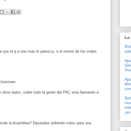
Lo 
Rol
ade
tar por el q a uno mas le parezca, o el menor de los males
Apa
Sil
Vic
Apa
clusiones.
Met
con
n otros lados, sobre todo la gente del PAC esta llamando a
Señ
ciu
int
¡es
 desde la Asamblea? Diputados pidiendo votos para una