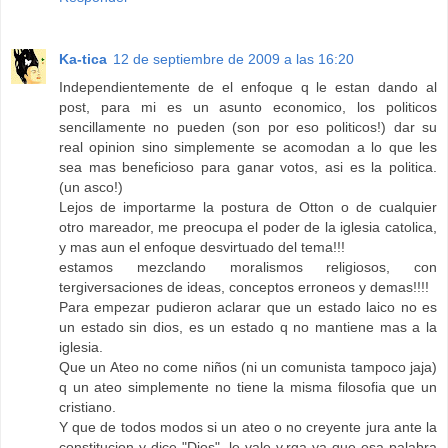
Ka-tica
12 de septiembre de 2009 a las 16:20
Independientemente de el enfoque q le estan dando al
post, para mi es un asunto economico, los politicos
sencillamente no pueden (son por eso politicos!) dar su
real opinion sino simplemente se acomodan a lo que les
sea mas beneficioso para ganar votos, asi es la politica.
(un asco!)
Lejos de importarme la postura de Otton o de cualquier
otro mareador, me preocupa el poder de la iglesia catolica,
y mas aun el enfoque desvirtuado del tema!!!
estamos mezclando moralismos religiosos, con
tergiversaciones de ideas, conceptos erroneos y demas!!!!
Para empezar pudieron aclarar que un estado laico no es
un estado sin dios, es un estado q no mantiene mas a la
iglesia.
Que un Ateo no come niños (ni un comunista tampoco jaja)
q un ateo simplemente no tiene la misma filosofia que un
cristiano.
Y que de todos modos si un ateo o no creyente jura ante la
constitucion y dice "Dios", le vale v.rga ya que esa palabra