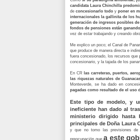
candidata Laura Chinchilla predomi
de
concesionarlo todo
y
poner en m
internacionales la gallinita de los h
generación de ingresos posibles de
fondos de pensiones están ganando i
vez de estar trabajando y creando obra
Me explico un poco; el Canal de Panam
que produce de manera directa e indi
fuera concesionado, los recursos que p
concesionario, y la tajada de los pan
En CR
las carreteras, puertos, ae
las riquezas naturales de Guanaca
Monteverde, se ha dado en concesi
pagadas como resultado de el uso d
Este tipo de modelo, y u
ineficiente han dado al tra
ministerio dirigido hast
principales de Doña Laura C
y que no tomo las previsiones de 
a este go
preocupación que