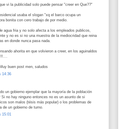
ue vi la publicidad solo puede pensar "creer en Que??"
sidencial usaba el slogan "xq el barco ocupa un
bra bonita con cero trabajo de por medio.
e agua fria y no solo afecta a los empleados publicos,
nte y no es si no una muestra de la mediocridad que reina
llas en donde nunca pasa nada.
nsando ahorita en que volvieron a creer, en los aguinaldos
!....
 Muy buen post men, saludos
s 14:36
ido un gobierno ejemplar que la mayoría de la población
? Si no hay ninguno entonces no es un asunto de si
íticos son malos (tésis más popular) o los problemas de
a de un gobierno de turno.
s 15:01