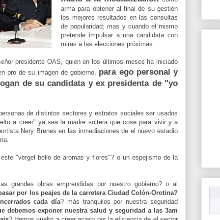
arma para obtener al final de su gestión
los mejores resultados en las consultas
de popularidad; mas y cuando el mismo
pretende impulsar a una candidata con
miras a las elecciones próximas.
señor presidente OAS, quien en los últimos meses ha iniciado
para ego personal y
en pro de su imagen de gobierno,
ogan de su candidata y ex presidenta de "yo
rsonas de distintos sectores y estratos sociales ser usados
to a creer" ya sea la madre soltera que cose para vivir y a
ortista Nery Brenes en las inmediaciones de el nuevo estadio
ina.
este "vergel bello de aromas y flores"? o un espejismo de la
as grandes obras emprendidas por nuestro gobierno? o al
pasar por los peajes de la carretera Ciudad Colón-Orotina?
cerrados cada día
? más tranquilos por nuestra seguridad
ue debemos exponer nuestra salud y seguridad a las 3am
ais
? Hemos vuelto a creer acaso por la eficiencia de el sector