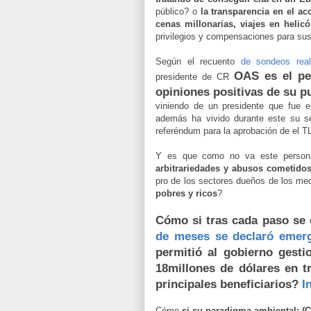
público? o
la transparencia en el ac
cenas millonarias, viajes en helic
privilegios y compensaciones para s
Según el recuento
de sondeos rea
OAS es el pe
presidente de CR
opiniones positivas de su 
viniendo de un presidente que fue 
además ha vivido durante este su se
referéndum para la aprobación de el T
Y es que como no va este personaj
arbitrariedades y abusos cometidos
pro de los sectores dueños de los me
pobres y ricos
?
Cómo si tras cada paso se
de meses se declaró emerg
permitió al gobierno gest
18millones de dólares en t
principales beneficiarios?
I
Cómo
si su paradigma ambiental; (C