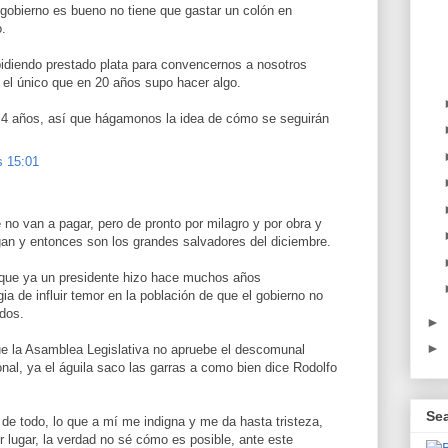
gobierno es bueno no tiene que gastar un colón en
o.
idiendo prestado plata para convencernos a nosotros
el único que en 20 años supo hacer algo.
 4 años, así que hágamonos la idea de cómo se seguirán
s 15:01
 no van a pagar, pero de pronto por milagro y por obra y
agan y entonces son los grandes salvadores del diciembre.
 que ya un presidente hizo hace muchos años
a de influir temor en la población de que el gobierno no
ldos.
►
►
ue la Asamblea Legislativa no apruebe el descomunal
nal, ya el águila saco las garras a como bien dice Rodolfo
Se
 de todo, lo que a mí me indigna y me da hasta tristeza,
 lugar, la verdad no sé cómo es posible, ante este