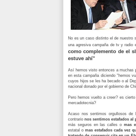
No es un caso distinto el de nuestro 
una agresiva campaña de tv y radio 
como complemento de el sl
estuve ahí"
Así hemos visto entonces a muchas pe
en esta campaña diciendo "hemos vuel
cuyos hijos se les ha becado o al Dep
nacional donado por el gobierno de Ch
Pero hemos vuelto a creer? es cierto 
mercadotecnia?
Acaso nos sentimos orgullosos de l
contrario
nos sentimos estafados al 
más seguros en las calles o
mas en
estatal o
mas estafados cada vez q
tratando de conseguir cita en un Eb