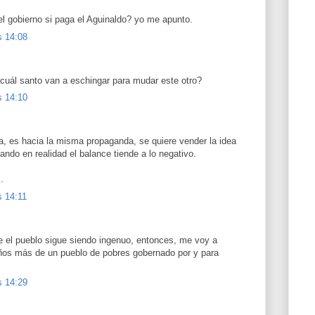
 el gobierno si paga el Aguinaldo? yo me apunto.
s 14:08
 cuál santo van a eschingar para mudar este otro?
s 14:10
a, es hacia la misma propaganda, se quiere vender la idea
ando en realidad el balance tiende a lo negativo.
.
s 14:11
 el pueblo sigue siendo ingenuo, entonces, me voy a
 años más de un pueblo de pobres gobernado por y para
s 14:29