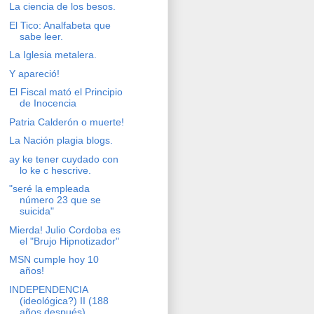
La ciencia de los besos.
El Tico: Analfabeta que
sabe leer.
La Iglesia metalera.
Y apareció!
El Fiscal mató el Principio
de Inocencia
Patria Calderón o muerte!
La Nación plagia blogs.
ay ke tener cuydado con
lo ke c hescrive.
"seré la empleada
número 23 que se
suicida"
Mierda! Julio Cordoba es
el "Brujo Hipnotizador"
MSN cumple hoy 10
años!
INDEPENDENCIA
(ideológica?) II (188
años después)