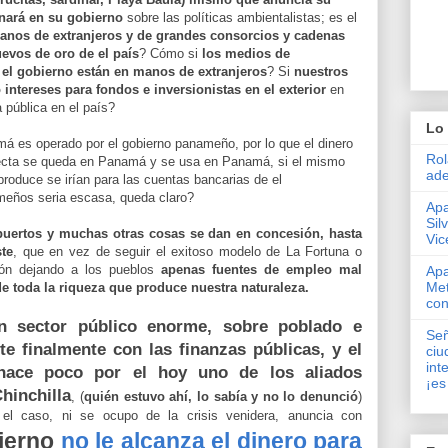
nará en su gobierno
sobre las políticas ambientalistas; es el
anos de extranjeros y de grandes consorcios y cadenas
uevos de oro de el país
? Cómo si
los medios de
 el gobierno están en manos de extranjeros
? Si
nuestros
ntereses para fondos e inversionistas en el exterior
en
 pública en el país?
Lo 
á es operado por el gobierno panameño, por lo que el dinero
Rol
recta se queda en Panamá y se usa en Panamá, si el mismo
ade
roduce se irían para las cuentas bancarias de el
ameños seria escasa, queda claro?
Apa
Sil
ropuertos y muchas otras cosas se dan en concesión, hasta
Vic
ste
, que en vez de seguir el exitoso modelo de La Fortuna o
ón dejando a los pueblos
apenas fuentes de empleo mal
Apa
Met
e toda la riqueza que produce nuestra naturaleza.
con
n sector público enorme, sobre poblado e
Señ
ste finalmente con las finanzas públicas, y el
ciu
int
a hace poco por el hoy uno de los aliados
¡es
hinchilla
, (
quién estuvo ahí, lo sabía y no lo denunció
)
el caso, ni se ocupo de la crisis venidera, anuncia con
bierno
no le alcanza el dinero para