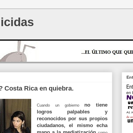
icidas
Ent
? Costa Rica en quiebra.
no tiene
Cuando un gobierno
logros palpables y
reconocidos por sus propios
ciudadanos, el mismo echa
mano a la mediatización
como