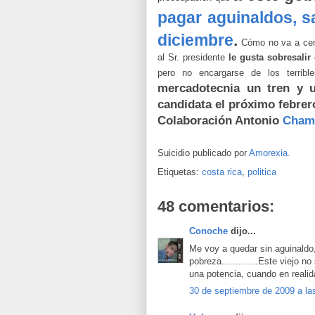
pagar aguinaldos, s
diciembre
.
Cómo no va a cerr
al Sr. presidente
le gusta sobresalir
pero no encargarse de los terrib
mercadotecnia un tren y 
candidata el próximo febrer
Colaboración Antonio
Cham
Suicidio publicado por
Amorexia.
Etiquetas:
costa rica
,
politica
48 comentarios:
Conoche
dijo...
Me voy a quedar sin aguinald
pobreza.............Este viejo n
una potencia, cuando en reali
30 de septiembre de 2009 a la