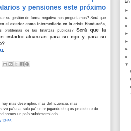
En 
alarios y pensiones este próximo
►
ar su gestión de forma negativa nos preguntamos? Será que
►
 en el exterior como intermediario en la crisis Hondureña
,
►
Será que la
les problemas de las finanzas públicas?
►
un estadio alcanzan para su ego y para su
►
o?
►
u
.
►
▼
o, hay mas desempleo, mas delincuencia, mas
o sirve pa´una, solo pa´ estar jugando de q es presidente de
dad somos un país subdesarrollado.
s 13:56