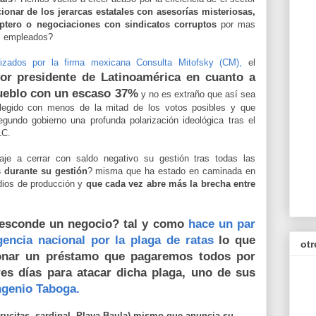
cionar de los jerarcas estatales con asesorías misteriosas,
óptero o negociaciones con sindicatos corruptos
por mas
us empleados?
lizados por la firma mexicana Consulta Mitofsky (CM),
el
or presidente de Latinoamérica en cuanto a
pueblo con un escaso 37%
y no es extraño que así sea
elegido con menos de la mitad de los votos posibles y que
gundo gobierno una profunda polarización ideológica tras el
LC.
e a cerrar con saldo negativo su gestión tras todas las
 durante su gestión
? misma que ha estado en caminada en
dios de producción y
que cada vez abre más la brecha entre
 esconde un negocio? tal y como
hace un par
encia nacional por la plaga de ratas
lo que
otr
ionar un préstamo que pagaremos todos por
res días para atacar dicha plaga, uno de sus
ngenio Taboga.
rucitas, sardinal, Playa Baula) mismo que anuncia su