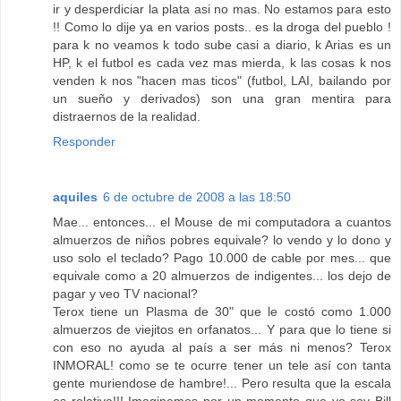
ir y desperdiciar la plata asi no mas. No estamos para esto
!! Como lo dije ya en varios posts.. es la droga del pueblo !
para k no veamos k todo sube casi a diario, k Arias es un
HP, k el futbol es cada vez mas mierda, k las cosas k nos
venden k nos "hacen mas ticos" (futbol, LAI, bailando por
un sueño y derivados) son una gran mentira para
distraernos de la realidad.
Responder
aquiles
6 de octubre de 2008 a las 18:50
Mae... entonces... el Mouse de mi computadora a cuantos
almuerzos de niños pobres equivale? lo vendo y lo dono y
uso solo el teclado? Pago 10.000 de cable por mes... que
equivale como a 20 almuerzos de indigentes... los dejo de
pagar y veo TV nacional?
Terox tiene un Plasma de 30" que le costó como 1.000
almuerzos de viejitos en orfanatos... Y para que lo tiene si
con eso no ayuda al país a ser más ni menos? Terox
INMORAL! como se te ocurre tener un tele así con tanta
gente muriendose de hambre!... Pero resulta que la escala