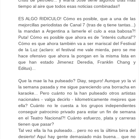
crisis de petróleo... y María José tiene algunos días más
tiempo al aire que todos esas noticias combinadas!!
ES ALGO RIDICULO! Cómo es posible, que a una de las
mejorcillas periodistas de Canal 7 (tras de q tiene tantas...)
la mandan a Argentina a lamerle el culo a esa babosa?!
Puta! Cómo es posible que ahora es de "interés cultural"?
Cómo es que ahora también va a ser mariscal del Festival
de la Luz (aclaro: el festival me vale mierda, pero se me
hace ofensivo que ahora la pongan en la misma lista en
que han estado Jimenez Deredia, Franklin Chang y
Editus)...
Que la mae la ha pulseado? Diay, seguro! Aunque yo la vi
la semana pasada y me sigue pareciendo una borracha en
karaoke... Pero cuánto no la han pulseado otros artistas
nacionales - valga decirlo - kilometricamente mejores que
ella? Cuánto no le cuesta a los grupos independientes
conseguir patrocinio privado para estar un fin de semana
en el Teatro Nacional?! Cuánto esfuerzo, plata y carreras
tienen que pasar?
Tal vez ella la ha pulseado... pero no es la última birra del
desierto! Aquí hay gente demasiado más buena... que no