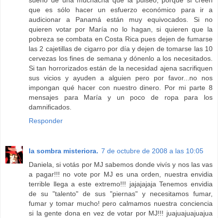
sueño de una muchacha que la pulseó, porque si creen
que es sólo hacer un esfuerzo económico para ir a
audicionar a Panamá están muy equivocados. Si no
quieren votar por María no lo hagan, si quieren que la
pobreza se combata en Costa Rica pues dejen de fumarse
las 2 cajetillas de cigarro por día y dejen de tomarse las 10
cervezas los fines de semana y dónenlo a los necesitados.
Si tan horrorizados están de la necesidad ajena sacrifiquen
sus vicios y ayuden a alguien pero por favor...no nos
impongan qué hacer con nuestro dinero. Por mi parte 8
mensajes para María y un poco de ropa para los
damnificados.
Responder
la sombra misteriora.
7 de octubre de 2008 a las 10:05
Daniela, si votás por MJ sabemos donde vivís y nos las vas
a pagar!!! no vote por MJ es una orden, nuestra envidia
terrible llega a este extremo!!! jajajajaja Tenemos envidia
de su "talento" de sus "piernas" y necesitamos fumar,
fumar y tomar mucho! pero calmamos nuestra conciencia
si la gente dona en vez de votar por MJ!!! juajuajuajuajua