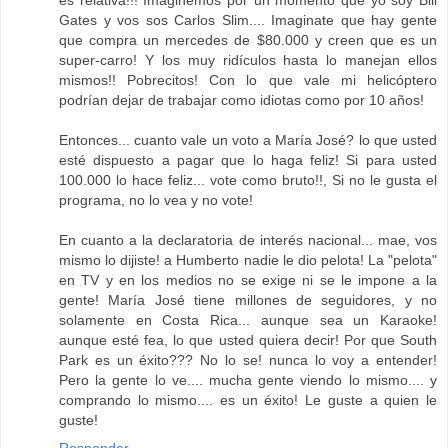
es relativa!!! Imaginemos por un momento que yo soy Bill
Gates y vos sos Carlos Slim.... Imaginate que hay gente
que compra un mercedes de $80.000 y creen que es un
super-carro! Y los muy ridículos hasta lo manejan ellos
mismos!! Pobrecitos! Con lo que vale mi helicóptero
podrían dejar de trabajar como idiotas como por 10 años!
Entonces... cuanto vale un voto a María José? lo que usted
esté dispuesto a pagar que lo haga feliz! Si para usted
100.000 lo hace feliz... vote como bruto!!, Si no le gusta el
programa, no lo vea y no vote!
En cuanto a la declaratoria de interés nacional... mae, vos
mismo lo dijiste! a Humberto nadie le dio pelota! La "pelota"
en TV y en los medios no se exige ni se le impone a la
gente! María José tiene millones de seguidores, y no
solamente en Costa Rica... aunque sea un Karaoke!
aunque esté fea, lo que usted quiera decir! Por que South
Park es un éxito??? No lo se! nunca lo voy a entender!
Pero la gente lo ve.... mucha gente viendo lo mismo.... y
comprando lo mismo.... es un éxito! Le guste a quien le
guste!