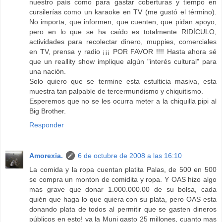
nuestro país como para gastar coberturas y tiempo en
cursilerías como un karaoke en TV (me gustó el término).
No importa, que informen, que cuenten, que pidan apoyo,
pero en lo que se ha caído es totalmente RIDÍCULO,
actividades para recolectar dinero, muppies, comerciales
en TV, prensa y radio ¡¡¡ POR FAVOR !!!! Hasta ahora sé
que un reallity show implique algún "interés cultural" para
una nación.
Solo quiero que se termine esta estulticia masiva, esta
muestra tan palpable de tercermundismo y chiquitismo.
Esperemos que no se les ocurra meter a la chiquilla pipi al
Big Brother.
Responder
Amorexia.
6 de octubre de 2008 a las 16:10
La comida y la ropa cuentan platita Palas, de 500 en 500
se compra un monton de comidita y ropa. Y OAS hizo algo
mas grave que donar 1.000.000.00 de su bolsa, cada
quién que haga lo que quiera con su plata, pero OAS esta
donando plata de todos al permitir que se gasten dineros
públicos en esto! ya la Muni gasto 25 millones, cuanto mas