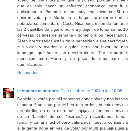
sueño de una muchacha que la pulseó, porque si creen
que es sólo hacer un esfuerzo económico para ir a
audicionar a Panamá están muy equivocados. Si no
quieren votar por María no lo hagan, si quieren que la
pobreza se combata en Costa Rica pues dejen de fumarse
las 2 cajetillas de cigarro por día y dejen de tomarse las 10
cervezas los fines de semana y dónenlo a los necesitados.
Si tan horrorizados están de la necesidad ajena sacrifiquen
sus vicios y ayuden a alguien pero por favor...no nos
impongan qué hacer con nuestro dinero. Por mi parte 8
mensajes para María y un poco de ropa para los
damnificados.
Responder
la sombra misteriora.
7 de octubre de 2008 a las 10:05
Daniela, si votás por MJ sabemos donde vivís y nos las vas
a pagar!!! no vote por MJ es una orden, nuestra envidia
terrible llega a este extremo!!! jajajajaja Tenemos envidia
de su "talento" de sus "piernas" y necesitamos fumar,
fumar y tomar mucho! pero calmamos nuestra conciencia
si la gente dona en vez de votar por MJ!!! juajuajuajuajua