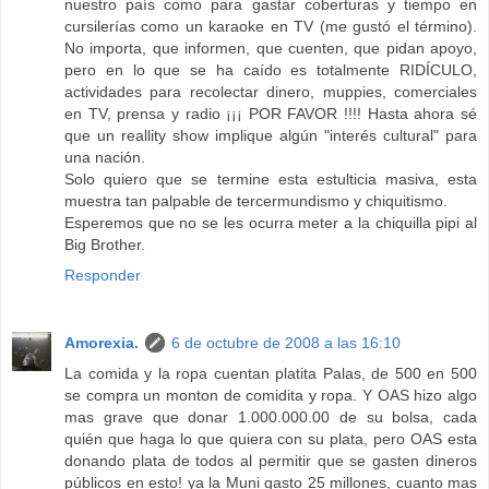
nuestro país como para gastar coberturas y tiempo en
cursilerías como un karaoke en TV (me gustó el término).
No importa, que informen, que cuenten, que pidan apoyo,
pero en lo que se ha caído es totalmente RIDÍCULO,
actividades para recolectar dinero, muppies, comerciales
en TV, prensa y radio ¡¡¡ POR FAVOR !!!! Hasta ahora sé
que un reallity show implique algún "interés cultural" para
una nación.
Solo quiero que se termine esta estulticia masiva, esta
muestra tan palpable de tercermundismo y chiquitismo.
Esperemos que no se les ocurra meter a la chiquilla pipi al
Big Brother.
Responder
Amorexia.
6 de octubre de 2008 a las 16:10
La comida y la ropa cuentan platita Palas, de 500 en 500
se compra un monton de comidita y ropa. Y OAS hizo algo
mas grave que donar 1.000.000.00 de su bolsa, cada
quién que haga lo que quiera con su plata, pero OAS esta
donando plata de todos al permitir que se gasten dineros
públicos en esto! ya la Muni gasto 25 millones, cuanto mas