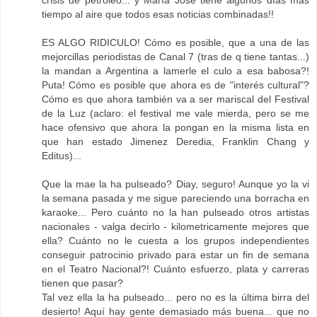
crisis de petróleo... y María José tiene algunos días más
tiempo al aire que todos esas noticias combinadas!!
ES ALGO RIDICULO! Cómo es posible, que a una de las
mejorcillas periodistas de Canal 7 (tras de q tiene tantas...)
la mandan a Argentina a lamerle el culo a esa babosa?!
Puta! Cómo es posible que ahora es de "interés cultural"?
Cómo es que ahora también va a ser mariscal del Festival
de la Luz (aclaro: el festival me vale mierda, pero se me
hace ofensivo que ahora la pongan en la misma lista en
que han estado Jimenez Deredia, Franklin Chang y
Editus)...
Que la mae la ha pulseado? Diay, seguro! Aunque yo la vi
la semana pasada y me sigue pareciendo una borracha en
karaoke... Pero cuánto no la han pulseado otros artistas
nacionales - valga decirlo - kilometricamente mejores que
ella? Cuánto no le cuesta a los grupos independientes
conseguir patrocinio privado para estar un fin de semana
en el Teatro Nacional?! Cuánto esfuerzo, plata y carreras
tienen que pasar?
Tal vez ella la ha pulseado... pero no es la última birra del
desierto! Aquí hay gente demasiado más buena... que no