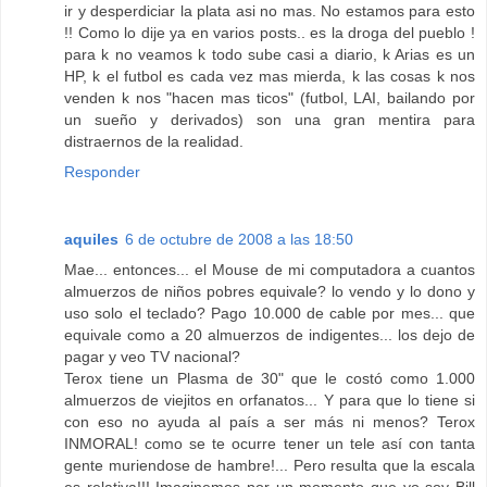
ir y desperdiciar la plata asi no mas. No estamos para esto
!! Como lo dije ya en varios posts.. es la droga del pueblo !
para k no veamos k todo sube casi a diario, k Arias es un
HP, k el futbol es cada vez mas mierda, k las cosas k nos
venden k nos "hacen mas ticos" (futbol, LAI, bailando por
un sueño y derivados) son una gran mentira para
distraernos de la realidad.
Responder
aquiles
6 de octubre de 2008 a las 18:50
Mae... entonces... el Mouse de mi computadora a cuantos
almuerzos de niños pobres equivale? lo vendo y lo dono y
uso solo el teclado? Pago 10.000 de cable por mes... que
equivale como a 20 almuerzos de indigentes... los dejo de
pagar y veo TV nacional?
Terox tiene un Plasma de 30" que le costó como 1.000
almuerzos de viejitos en orfanatos... Y para que lo tiene si
con eso no ayuda al país a ser más ni menos? Terox
INMORAL! como se te ocurre tener un tele así con tanta
gente muriendose de hambre!... Pero resulta que la escala