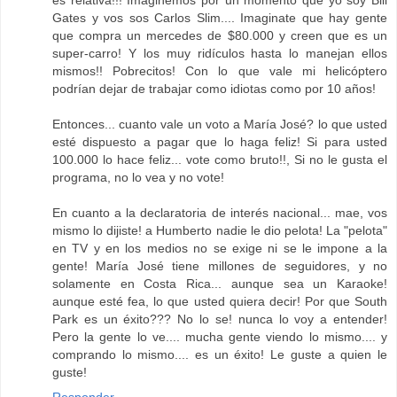
es relativa!!! Imaginemos por un momento que yo soy Bill
Gates y vos sos Carlos Slim.... Imaginate que hay gente
que compra un mercedes de $80.000 y creen que es un
super-carro! Y los muy ridículos hasta lo manejan ellos
mismos!! Pobrecitos! Con lo que vale mi helicóptero
podrían dejar de trabajar como idiotas como por 10 años!
Entonces... cuanto vale un voto a María José? lo que usted
esté dispuesto a pagar que lo haga feliz! Si para usted
100.000 lo hace feliz... vote como bruto!!, Si no le gusta el
programa, no lo vea y no vote!
En cuanto a la declaratoria de interés nacional... mae, vos
mismo lo dijiste! a Humberto nadie le dio pelota! La "pelota"
en TV y en los medios no se exige ni se le impone a la
gente! María José tiene millones de seguidores, y no
solamente en Costa Rica... aunque sea un Karaoke!
aunque esté fea, lo que usted quiera decir! Por que South
Park es un éxito??? No lo se! nunca lo voy a entender!
Pero la gente lo ve.... mucha gente viendo lo mismo.... y
comprando lo mismo.... es un éxito! Le guste a quien le
guste!