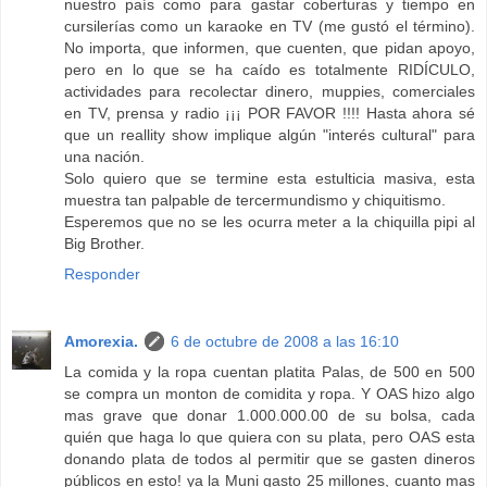
nuestro país como para gastar coberturas y tiempo en
cursilerías como un karaoke en TV (me gustó el término).
No importa, que informen, que cuenten, que pidan apoyo,
pero en lo que se ha caído es totalmente RIDÍCULO,
actividades para recolectar dinero, muppies, comerciales
en TV, prensa y radio ¡¡¡ POR FAVOR !!!! Hasta ahora sé
que un reallity show implique algún "interés cultural" para
una nación.
Solo quiero que se termine esta estulticia masiva, esta
muestra tan palpable de tercermundismo y chiquitismo.
Esperemos que no se les ocurra meter a la chiquilla pipi al
Big Brother.
Responder
Amorexia.
6 de octubre de 2008 a las 16:10
La comida y la ropa cuentan platita Palas, de 500 en 500
se compra un monton de comidita y ropa. Y OAS hizo algo
mas grave que donar 1.000.000.00 de su bolsa, cada
quién que haga lo que quiera con su plata, pero OAS esta
donando plata de todos al permitir que se gasten dineros
públicos en esto! ya la Muni gasto 25 millones, cuanto mas