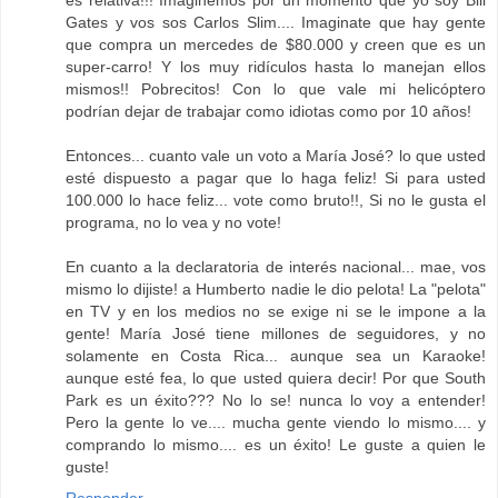
es relativa!!! Imaginemos por un momento que yo soy Bill
Gates y vos sos Carlos Slim.... Imaginate que hay gente
que compra un mercedes de $80.000 y creen que es un
super-carro! Y los muy ridículos hasta lo manejan ellos
mismos!! Pobrecitos! Con lo que vale mi helicóptero
podrían dejar de trabajar como idiotas como por 10 años!
Entonces... cuanto vale un voto a María José? lo que usted
esté dispuesto a pagar que lo haga feliz! Si para usted
100.000 lo hace feliz... vote como bruto!!, Si no le gusta el
programa, no lo vea y no vote!
En cuanto a la declaratoria de interés nacional... mae, vos
mismo lo dijiste! a Humberto nadie le dio pelota! La "pelota"
en TV y en los medios no se exige ni se le impone a la
gente! María José tiene millones de seguidores, y no
solamente en Costa Rica... aunque sea un Karaoke!
aunque esté fea, lo que usted quiera decir! Por que South
Park es un éxito??? No lo se! nunca lo voy a entender!
Pero la gente lo ve.... mucha gente viendo lo mismo.... y
comprando lo mismo.... es un éxito! Le guste a quien le
guste!