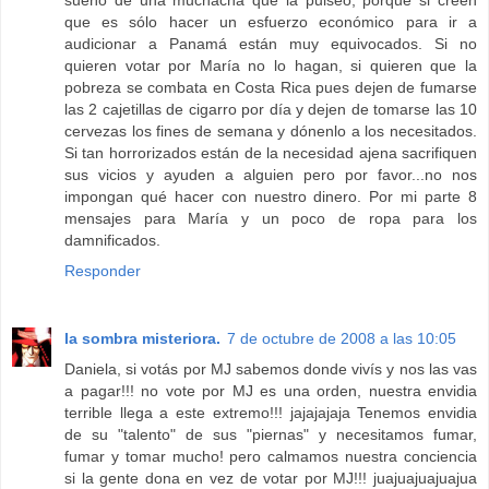
sueño de una muchacha que la pulseó, porque si creen
que es sólo hacer un esfuerzo económico para ir a
audicionar a Panamá están muy equivocados. Si no
quieren votar por María no lo hagan, si quieren que la
pobreza se combata en Costa Rica pues dejen de fumarse
las 2 cajetillas de cigarro por día y dejen de tomarse las 10
cervezas los fines de semana y dónenlo a los necesitados.
Si tan horrorizados están de la necesidad ajena sacrifiquen
sus vicios y ayuden a alguien pero por favor...no nos
impongan qué hacer con nuestro dinero. Por mi parte 8
mensajes para María y un poco de ropa para los
damnificados.
Responder
la sombra misteriora.
7 de octubre de 2008 a las 10:05
Daniela, si votás por MJ sabemos donde vivís y nos las vas
a pagar!!! no vote por MJ es una orden, nuestra envidia
terrible llega a este extremo!!! jajajajaja Tenemos envidia
de su "talento" de sus "piernas" y necesitamos fumar,
fumar y tomar mucho! pero calmamos nuestra conciencia
si la gente dona en vez de votar por MJ!!! juajuajuajuajua