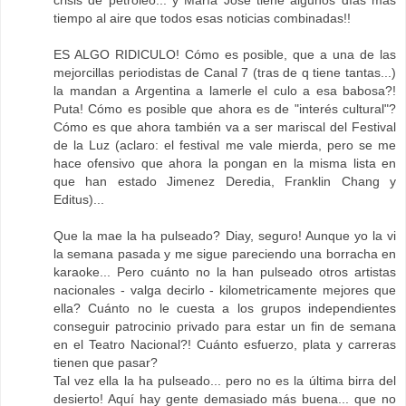
crisis de petróleo... y María José tiene algunos días más
tiempo al aire que todos esas noticias combinadas!!
ES ALGO RIDICULO! Cómo es posible, que a una de las
mejorcillas periodistas de Canal 7 (tras de q tiene tantas...)
la mandan a Argentina a lamerle el culo a esa babosa?!
Puta! Cómo es posible que ahora es de "interés cultural"?
Cómo es que ahora también va a ser mariscal del Festival
de la Luz (aclaro: el festival me vale mierda, pero se me
hace ofensivo que ahora la pongan en la misma lista en
que han estado Jimenez Deredia, Franklin Chang y
Editus)...
Que la mae la ha pulseado? Diay, seguro! Aunque yo la vi
la semana pasada y me sigue pareciendo una borracha en
karaoke... Pero cuánto no la han pulseado otros artistas
nacionales - valga decirlo - kilometricamente mejores que
ella? Cuánto no le cuesta a los grupos independientes
conseguir patrocinio privado para estar un fin de semana
en el Teatro Nacional?! Cuánto esfuerzo, plata y carreras
tienen que pasar?
Tal vez ella la ha pulseado... pero no es la última birra del
desierto! Aquí hay gente demasiado más buena... que no