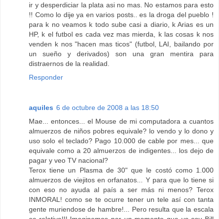
ir y desperdiciar la plata asi no mas. No estamos para esto
!! Como lo dije ya en varios posts.. es la droga del pueblo !
para k no veamos k todo sube casi a diario, k Arias es un
HP, k el futbol es cada vez mas mierda, k las cosas k nos
venden k nos "hacen mas ticos" (futbol, LAI, bailando por
un sueño y derivados) son una gran mentira para
distraernos de la realidad.
Responder
aquiles
6 de octubre de 2008 a las 18:50
Mae... entonces... el Mouse de mi computadora a cuantos
almuerzos de niños pobres equivale? lo vendo y lo dono y
uso solo el teclado? Pago 10.000 de cable por mes... que
equivale como a 20 almuerzos de indigentes... los dejo de
pagar y veo TV nacional?
Terox tiene un Plasma de 30" que le costó como 1.000
almuerzos de viejitos en orfanatos... Y para que lo tiene si
con eso no ayuda al país a ser más ni menos? Terox
INMORAL! como se te ocurre tener un tele así con tanta
gente muriendose de hambre!... Pero resulta que la escala