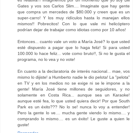
es relativa!!! Imaginemos por un momento que yo soy Bill
Gates y vos sos Carlos Slim.... Imaginate que hay gente
que compra un mercedes de $80.000 y creen que es un
super-carro! Y los muy ridículos hasta lo manejan ellos
mismos!! Pobrecitos! Con lo que vale mi helicóptero
podrían dejar de trabajar como idiotas como por 10 años!
Entonces... cuanto vale un voto a María José? lo que usted
esté dispuesto a pagar que lo haga feliz! Si para usted
100.000 lo hace feliz... vote como bruto!!, Si no le gusta el
programa, no lo vea y no vote!
En cuanto a la declaratoria de interés nacional... mae, vos
mismo lo dijiste! a Humberto nadie le dio pelota! La "pelota"
en TV y en los medios no se exige ni se le impone a la
gente! María José tiene millones de seguidores, y no
solamente en Costa Rica... aunque sea un Karaoke!
aunque esté fea, lo que usted quiera decir! Por que South
Park es un éxito??? No lo se! nunca lo voy a entender!
Pero la gente lo ve.... mucha gente viendo lo mismo.... y
comprando lo mismo.... es un éxito! Le guste a quien le
guste!