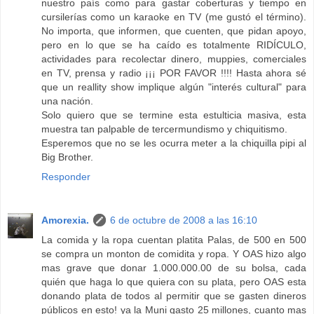
nuestro país como para gastar coberturas y tiempo en
cursilerías como un karaoke en TV (me gustó el término).
No importa, que informen, que cuenten, que pidan apoyo,
pero en lo que se ha caído es totalmente RIDÍCULO,
actividades para recolectar dinero, muppies, comerciales
en TV, prensa y radio ¡¡¡ POR FAVOR !!!! Hasta ahora sé
que un reallity show implique algún "interés cultural" para
una nación.
Solo quiero que se termine esta estulticia masiva, esta
muestra tan palpable de tercermundismo y chiquitismo.
Esperemos que no se les ocurra meter a la chiquilla pipi al
Big Brother.
Responder
Amorexia.
6 de octubre de 2008 a las 16:10
La comida y la ropa cuentan platita Palas, de 500 en 500
se compra un monton de comidita y ropa. Y OAS hizo algo
mas grave que donar 1.000.000.00 de su bolsa, cada
quién que haga lo que quiera con su plata, pero OAS esta
donando plata de todos al permitir que se gasten dineros
públicos en esto! ya la Muni gasto 25 millones, cuanto mas