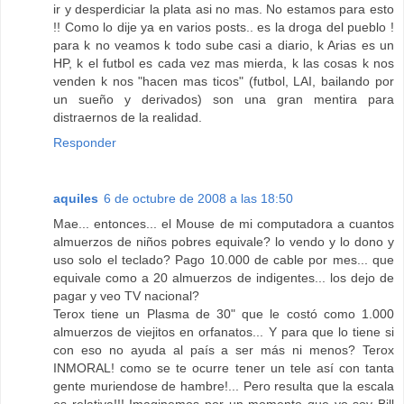
ir y desperdiciar la plata asi no mas. No estamos para esto
!! Como lo dije ya en varios posts.. es la droga del pueblo !
para k no veamos k todo sube casi a diario, k Arias es un
HP, k el futbol es cada vez mas mierda, k las cosas k nos
venden k nos "hacen mas ticos" (futbol, LAI, bailando por
un sueño y derivados) son una gran mentira para
distraernos de la realidad.
Responder
aquiles
6 de octubre de 2008 a las 18:50
Mae... entonces... el Mouse de mi computadora a cuantos
almuerzos de niños pobres equivale? lo vendo y lo dono y
uso solo el teclado? Pago 10.000 de cable por mes... que
equivale como a 20 almuerzos de indigentes... los dejo de
pagar y veo TV nacional?
Terox tiene un Plasma de 30" que le costó como 1.000
almuerzos de viejitos en orfanatos... Y para que lo tiene si
con eso no ayuda al país a ser más ni menos? Terox
INMORAL! como se te ocurre tener un tele así con tanta
gente muriendose de hambre!... Pero resulta que la escala