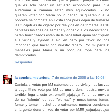
sueño de una muchacha que la pulseó, porque si creen
que es sólo hacer un esfuerzo económico para ir a
audicionar a Panamá están muy equivocados. Si no
quieren votar por María no lo hagan, si quieren que la
pobreza se combata en Costa Rica pues dejen de fumarse
las 2 cajetillas de cigarro por día y dejen de tomarse las 10
cervezas los fines de semana y dónenlo a los necesitados.
Si tan horrorizados están de la necesidad ajena sacrifiquen
sus vicios y ayuden a alguien pero por favor...no nos
impongan qué hacer con nuestro dinero. Por mi parte 8
mensajes para María y un poco de ropa para los
damnificados.
Responder
la sombra misteriora.
7 de octubre de 2008 a las 10:05
Daniela, si votás por MJ sabemos donde vivís y nos las vas
a pagar!!! no vote por MJ es una orden, nuestra envidia
terrible llega a este extremo!!! jajajajaja Tenemos envidia
de su "talento" de sus "piernas" y necesitamos fumar,
fumar y tomar mucho! pero calmamos nuestra conciencia
si la gente dona en vez de votar por MJ!!! juajuajuajuajua