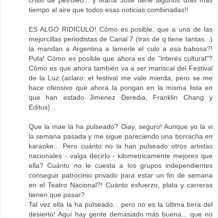
crisis de petróleo... y María José tiene algunos días más
tiempo al aire que todos esas noticias combinadas!!
ES ALGO RIDICULO! Cómo es posible, que a una de las
mejorcillas periodistas de Canal 7 (tras de q tiene tantas...)
la mandan a Argentina a lamerle el culo a esa babosa?!
Puta! Cómo es posible que ahora es de "interés cultural"?
Cómo es que ahora también va a ser mariscal del Festival
de la Luz (aclaro: el festival me vale mierda, pero se me
hace ofensivo que ahora la pongan en la misma lista en
que han estado Jimenez Deredia, Franklin Chang y
Editus)...
Que la mae la ha pulseado? Diay, seguro! Aunque yo la vi
la semana pasada y me sigue pareciendo una borracha en
karaoke... Pero cuánto no la han pulseado otros artistas
nacionales - valga decirlo - kilometricamente mejores que
ella? Cuánto no le cuesta a los grupos independientes
conseguir patrocinio privado para estar un fin de semana
en el Teatro Nacional?! Cuánto esfuerzo, plata y carreras
tienen que pasar?
Tal vez ella la ha pulseado... pero no es la última birra del
desierto! Aquí hay gente demasiado más buena... que no