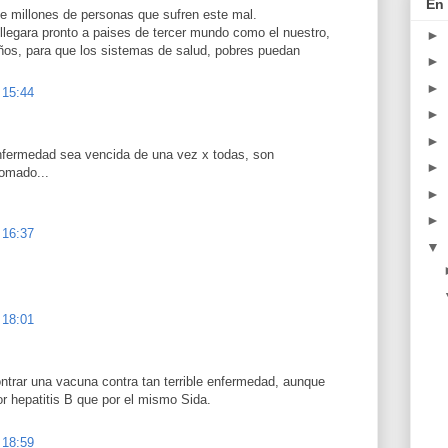
En 
de millones de personas que sufren este mal.
 llegara pronto a paises de tercer mundo como el nuestro,
►
ños, para que los sistemas de salud, pobres puedan
►
►
 15:44
►
►
nfermedad sea vencida de una vez x todas, son
►
omado...
►
►
 16:37
▼
 18:01
ntrar una vacuna contra tan terrible enfermedad, aunque
r hepatitis B que por el mismo Sida.
 18:59