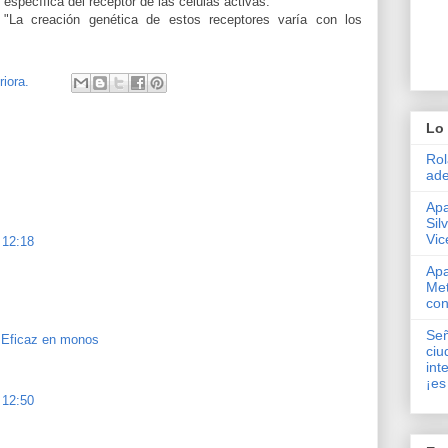
específica del receptor de las células activas.
"La creación genética de estos receptores varía con los
iora.
Lo 
Rol
ade
Apa
Sil
Vic
 12:18
Apa
Met
con
Señ
 Eficaz en monos
ciu
int
¡es
 12:50