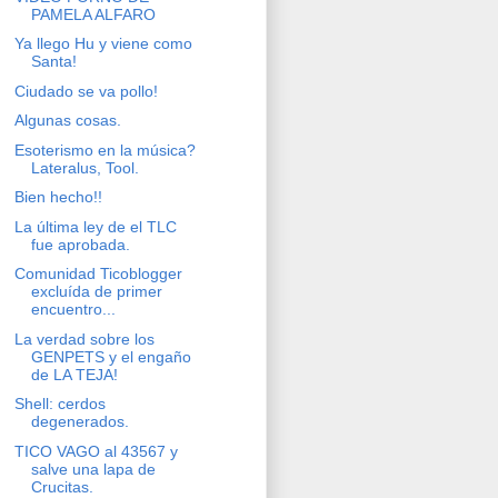
PAMELA ALFARO
Ya llego Hu y viene como
Santa!
Ciudado se va pollo!
Algunas cosas.
Esoterismo en la música?
Lateralus, Tool.
Bien hecho!!
La última ley de el TLC
fue aprobada.
Comunidad Ticoblogger
excluída de primer
encuentro...
La verdad sobre los
GENPETS y el engaño
de LA TEJA!
Shell: cerdos
degenerados.
TICO VAGO al 43567 y
salve una lapa de
Crucitas.