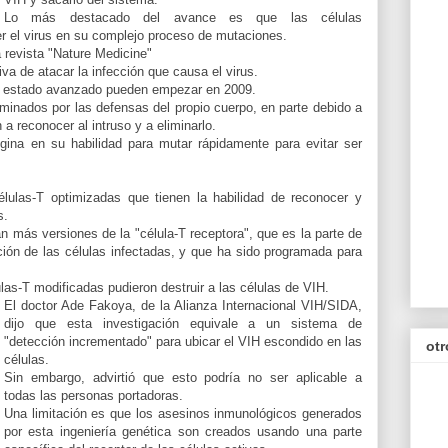
Lo más destacado del avance es que las células
 el virus en su complejo proceso de mutaciones.
a revista "Nature Medicine"
a de atacar la infección que causa el virus.
n estado avanzado pueden empezar en 2009.
iminados por las defensas del propio cuerpo, en parte debido a
a reconocer al intruso y a eliminarlo.
gina en su habilidad para mutar rápidamente para evitar ser
élulas-T optimizadas que tienen la habilidad de reconocer y
s.
gan más versiones de la "célula-T receptora", que es la parte de
ión de las células infectadas, y que ha sido programada para
ulas-T modificadas pudieron destruir a las células de VIH.
El doctor Ade Fakoya, de la Alianza Internacional VIH/SIDA,
dijo que esta investigación equivale a un sistema de
"detección incrementado" para ubicar el VIH escondido en las
otr
células.
Sin embargo, advirtió que esto podría no ser aplicable a
todas las personas portadoras.
Una limitación es que los asesinos inmunológicos generados
por esta ingeniería genética son creados usando una parte