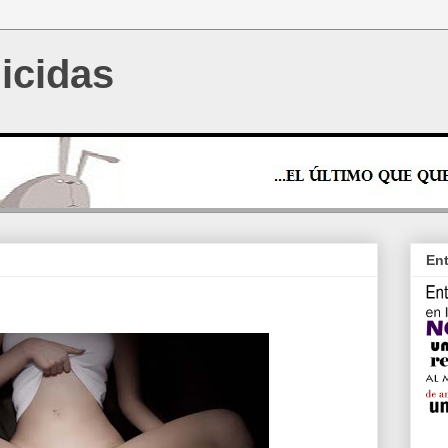
icidas
Ent