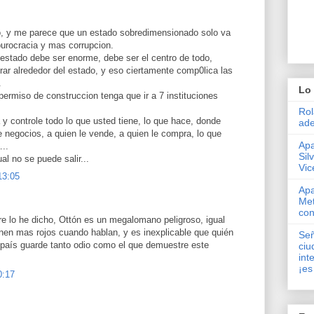
do, y me parece que un estado sobredimensionado solo va
urocracia y mas corrupcion.
 estado debe ser enorme, debe ser el centro de todo,
irar alrededor del estado, y eso ciertamente comp0lica las
.
Lo 
ermiso de construccion tenga que ir a 7 instituciones
Rol
y controle todo lo que usted tiene, lo que hace, donde
ade
 negocios, a quien le vende, a quien le compra, lo que
Apa
...
Sil
al no se puede salir...
Vic
13:05
Apa
Met
con
e lo he dicho, Ottón es un megalomano peligroso, igual
en mas rojos cuando hablan, y es inexplicable que quién
Señ
el país guarde tanto odio como el que demuestre este
ciu
int
¡es
0:17