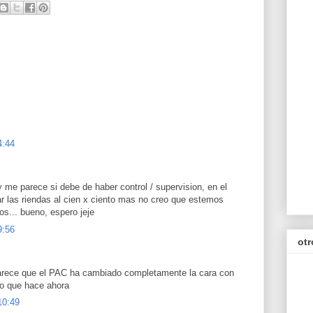
4:44
me parece si debe de haber control / supervision, en el
r las riendas al cien x ciento mas no creo que estemos
os... bueno, espero jeje
9:56
otr
parece que el PAC ha cambiado completamente la cara con
lo que hace ahora
10:49