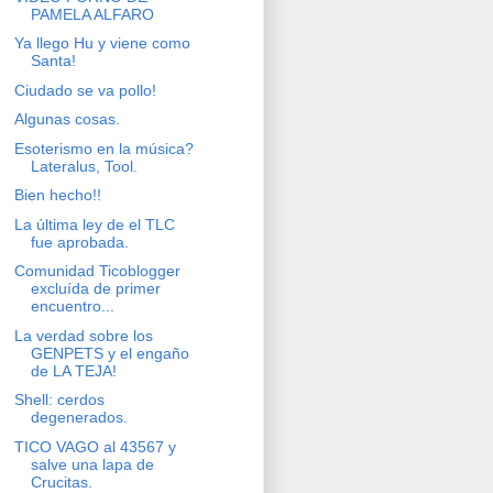
PAMELA ALFARO
Ya llego Hu y viene como
Santa!
Ciudado se va pollo!
Algunas cosas.
Esoterismo en la música?
Lateralus, Tool.
Bien hecho!!
La última ley de el TLC
fue aprobada.
Comunidad Ticoblogger
excluída de primer
encuentro...
La verdad sobre los
GENPETS y el engaño
de LA TEJA!
Shell: cerdos
degenerados.
TICO VAGO al 43567 y
salve una lapa de
Crucitas.