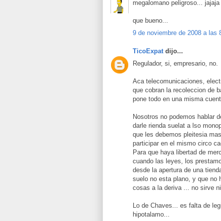
megalomano peligroso... jajaja
que bueno...
9 de noviembre de 2008 a las 
TicoExpat
dijo...
Regulador, si, empresario, no.
Aca telecomunicaciones, electr
que cobran la recoleccion de 
pone todo en una misma cuenta
Nosotros no podemos hablar de 
darle rienda suelat a lso mono
que les debemos pleitesia mas
participar en el mismo circo ca
Para que haya libertad de merc
cuando las leyes, los prestamo
desde la apertura de una tiend
suelo no esta plano, y que no 
cosas a la deriva ... no sirve ni
Lo de Chaves... es falta de leg
hipotalamo...