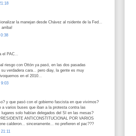
21:18
cionalizar la manejan desde Chávez al rsidente de la Fed...
 arriba!
 0:38
a el PAC...
pal riesgo con Ottón ya pasó, en las dos pasadas
 su verdadera cara... pero diay, la gente es muy
uivoquemos en el 2010...
 9:03
o? y que pasó con el gobierno fascista en que vivimos?
 a varios buses que iban a la protesta contra las
s lugares solo habían delegados del SI en las mesas?
PRESIDENTE ANTICONSTITUCIONAL POR VARIOS
e calderon... sinceramente... no prefieren el pac???
 21:11