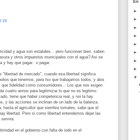
En 
►
►
8:19
►
►
►
icidad y agua son estatales... pero funcionan bien. saben
►
basura y otros impuestos municipales con el agua? Asi se
►
 y hay que pagar.. o pagar.
►
"libertad de mercado", cuando esa libertad significa
▼
polios que tenemos, para lso que trabajamos todos, y alos
 que fidelidad como consumidores... Los que nos exigen
da cuatro annos para legitimizar lo que no es legitimo.
ado, tiene que haber competencia real, y noi la hay
s, y las acciones se inclinan de un lado de la balanza.
a, hasta el agricultor que siembra tomates, sabe que el
hay libertad. Pero si como libertad entendemos dejar las
 servira.
itimidad en el gobierno con falta de iodo en el