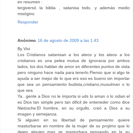
en resumen :
tergiversó la biblia , satanisa todo, y además medio
misógino
Responder
Anónimo
16 de agosto de 2009 a las 1:43
By Vivi
Los Cristianos satanisan a los ateos y los ateos a los
cristianos es una pelea mutua de ignoracia por ambos
lados, los dos hablan de amor en diferentes puntos de vista
pero ninguno hace nada para tenerlo.Pienso que si algo te
ayuda a ser mejor de lo que ers eso es bueno sin importar
que sea un pensamiento budista,cristiano,musulman o lo
que sea.
Ya.. gente a Dios no le importa si uds lo aman o lo odian el
es Dios tan simple pero tan dificil de enteneder como dice
Nietzsche:El hombre, en su orgullo, creó a Dios a su
imagen y semejanza.
Si alguien en su libertad de pensamiento quiere
masturbarse en nombre de la mujer de su projimo que lo
dejen alguien mas se masturbara pensando en la su