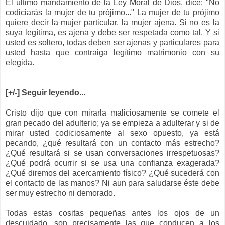
El último mandamiento de la Ley Moral de Dios, dice: "No
codiciarás la mujer de tu prójimo..." La mujer de tu prójimo
quiere decir la mujer particular, la mujer ajena. Si no es la
suya legítima, es ajena y debe ser respetada como tal. Y si
usted es soltero, todas deben ser ajenas y particulares para
usted hasta que contraiga legítimo matrimonio con su
elegida.
[+/-] Seguir leyendo...
Cristo dijo que con mirarla maliciosamente se comete el
gran pecado del adulterio; ya se empieza a adulterar y si de
mirar usted
codiciosamente
al sexo opuesto, ya está
pecando, ¿qué resultará con un contacto más estrecho?
¿Qué resultará si se usan
conversaciones
irrespetuosas
?
¿Qué podrá ocurrir si se usa una confianza exagerada?
¿Qué diremos del acercamiento físico? ¿Qué sucederá con
el contacto de las manos? Ni aun para saludarse éste debe
ser muy estrecho ni demorado.
Todas estas cositas pequeñas antes los ojos de un
descuidado, son precisamente las que conducen a los