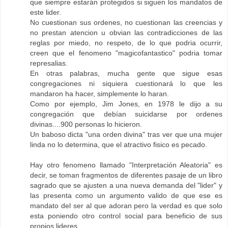
que siempre estarán protegidos si siguen los mandatos de
este lider.
No cuestionan sus ordenes, no cuestionan las creencias y
no prestan atencion u obvian las contradicciones de las
reglas por miedo, no respeto, de lo que podria ocurrir,
creen que el fenomeno "magicofantastico" podria tomar
represalias.
En otras palabras, mucha gente que sigue esas
congregaciones ni siquiera cuestionará lo que les
mandaron ha hacer, simplemente lo haran.
Como por ejemplo, Jim Jones, en 1978 le dijo a su
congregación que debían suicidarse por ordenes
divinas....900 personas lo hicieron.
Un baboso dicta "una orden divina" tras ver que una mujer
linda no lo determina, que el atractivo fisico es pecado.
Hay otro fenomeno llamado "Interpretación Aleatoria" es
decir, se toman fragmentos de diferentes pasaje de un libro
sagrado que se ajusten a una nueva demanda del "lider" y
las presenta como un argumento valido de que ese es
mandato del ser al que adoran pero la verdad es que solo
esta poniendo otro control social para beneficio de sus
propios lideres.