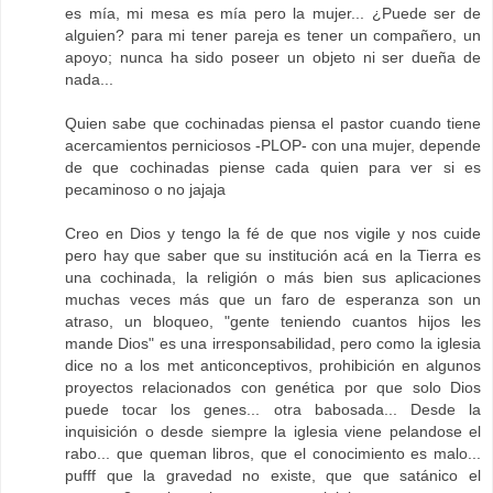
es mía, mi mesa es mía pero la mujer... ¿Puede ser de
alguien? para mi tener pareja es tener un compañero, un
apoyo; nunca ha sido poseer un objeto ni ser dueña de
nada...
Quien sabe que cochinadas piensa el pastor cuando tiene
acercamientos perniciosos -PLOP- con una mujer, depende
de que cochinadas piense cada quien para ver si es
pecaminoso o no jajaja
Creo en Dios y tengo la fé de que nos vigile y nos cuide
pero hay que saber que su institución acá en la Tierra es
una cochinada, la religión o más bien sus aplicaciones
muchas veces más que un faro de esperanza son un
atraso, un bloqueo, "gente teniendo cuantos hijos les
mande Dios" es una irresponsabilidad, pero como la iglesia
dice no a los met anticonceptivos, prohibición en algunos
proyectos relacionados con genética por que solo Dios
puede tocar los genes... otra babosada... Desde la
inquisición o desde siempre la iglesia viene pelandose el
rabo... que queman libros, que el conocimiento es malo...
pufff que la gravedad no existe, que que satánico el