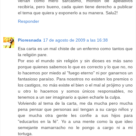
verían como mero sarcasmo, montón de apelativos
recibiría, pero bueno, cada quien tiene derecho a publicar
el tema que quiera y exponerlo a su manera. Salu2!
Responder
Pioresnada
17 de agosto de 2009 a las 16:38
Esa carta es un mal chiste de un enfermo como tantos que
la religión pare.
Por eso el mundo sin religión y sin dioses es más sano
porque quienes sabemos lo que es correcto y lo que no, no
lo hacemos por miedo al "fuego eterno" ni por ganarnos un
fantasioso paraíso. Para nosotros no existen los premios o
los castigos, no más existe el bien o el mal al prójimo y uno
u otro lo hacemos y somos únicos responsables, no
tenemos a un ser imaginario a quien echarle la culpa.
Volviendo al tema de la carta, me da mucha pero mucha
pena pensar que personas así tengan a su cargo niños y
que mucha otra gente les confíe a sus hijos para
"educarlos en la fé". Yo a una mente como la que ideo
semejante mamarracho no le pongo a cargo ni a mi
tortuga.