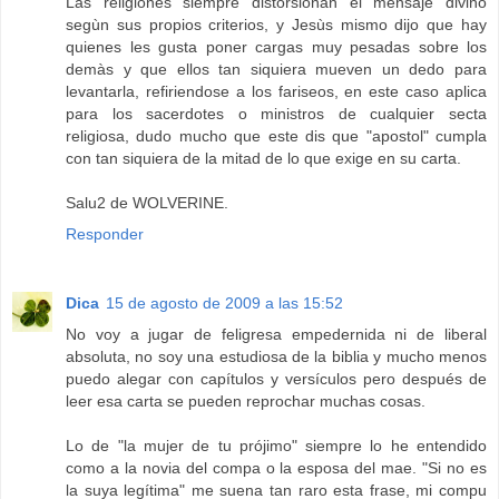
Las religiones siempre distorsionan el mensaje divino
segùn sus propios criterios, y Jesùs mismo dijo que hay
quienes les gusta poner cargas muy pesadas sobre los
demàs y que ellos tan siquiera mueven un dedo para
levantarla, refiriendose a los fariseos, en este caso aplica
para los sacerdotes o ministros de cualquier secta
religiosa, dudo mucho que este dis que "apostol" cumpla
con tan siquiera de la mitad de lo que exige en su carta.
Salu2 de WOLVERINE.
Responder
Dica
15 de agosto de 2009 a las 15:52
No voy a jugar de feligresa empedernida ni de liberal
absoluta, no soy una estudiosa de la biblia y mucho menos
puedo alegar con capítulos y versículos pero después de
leer esa carta se pueden reprochar muchas cosas.
Lo de "la mujer de tu prójimo" siempre lo he entendido
como a la novia del compa o la esposa del mae. "Si no es
la suya legítima" me suena tan raro esta frase, mi compu