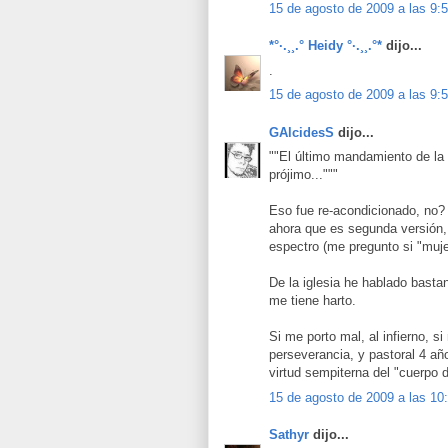
15 de agosto de 2009 a las 9:
*°·.¸¸.° Heidy °·.¸¸.°*
dijo...
.
15 de agosto de 2009 a las 9:
GAlcidesS
dijo...
""El último mandamiento de la 
prójimo..."""
Eso fue re-acondicionado, no?
ahora que es segunda versión, l
espectro (me pregunto si "mujer
De la iglesia he hablado basta
me tiene harto.
Si me porto mal, al infierno, 
perseverancia, y pastoral 4 a
virtud sempiterna del "cuerpo d
15 de agosto de 2009 a las 10
Sathyr
dijo...