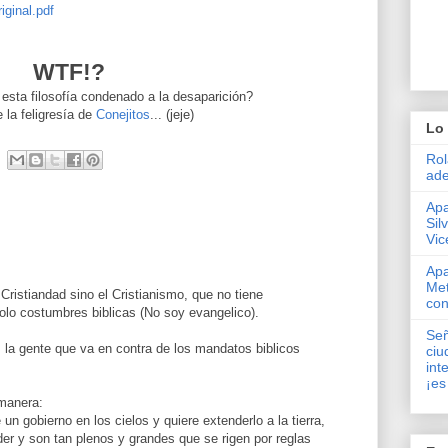
iginal.pdf
WTF
!?
sta filosofía condenado a la desaparición?
 la feligresía de
Conejitos
... (
jeje
)
Lo 
Rol
ade
Apa
Sil
Vic
Apa
Met
Cristiandad sino el Cristianismo, que no tiene
con
lo costumbres biblicas (No soy evangelico).
Señ
 la gente que va en contra de los mandatos biblicos
ciu
int
¡es
 manera:
 un gobierno en los cielos y quiere extenderlo a la tierra,
der y son tan plenos y grandes que se rigen por reglas