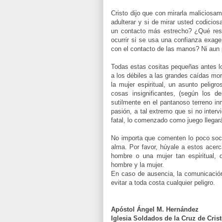
Cristo dijo que con mirarla maliciosa
adulterar y si de mirar usted
codicios
un contacto más estrecho? ¿Qué res
ocurrir si se usa una confianza exa
con el contacto de las manos? Ni aun
Todas estas cositas pequeñas antes l
a los débiles a las grandes caídas mor
la mujer espiritual, un asunto peli
cosas insignificantes, (según los 
sutilmente en el pantanoso terreno inm
pasión, a tal extremo que si no inter
fatal, lo comenzado como juego llegará
No importa que comenten lo poco socia
alma. Por favor,
húyale
a estos acerc
hombre o una mujer tan espiritual, 
hombre y la mujer.
En caso de ausencia, la
comunicació
evitar a toda costa cualquier peligro.
Apóstol Ángel M.
Hernández
Iglesia Soldados de la Cruz de Cris