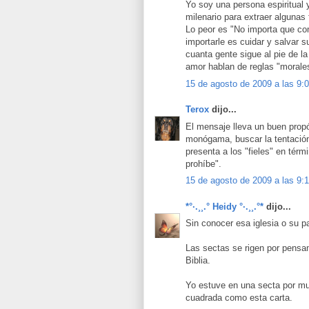
Yo soy una persona espiritual 
milenario para extraer algunas 
Lo peor es "No importa que co
importarle es cuidar y salvar s
cuanta gente sigue al pie de la
amor hablan de reglas "morale
15 de agosto de 2009 a las 9:
Terox
dijo...
El mensaje lleva un buen propó
monógama, buscar la tentación
presenta a los "fieles" en tér
prohíbe".
15 de agosto de 2009 a las 9:
*°·.¸¸.° Heidy °·.¸¸.°*
dijo...
Sin conocer esa iglesia o su p
Las sectas se rigen por pensam
Biblia.
Yo estuve en una secta por mu
cuadrada como esta carta.