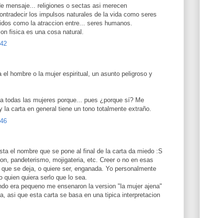
de mensaje... religiones o sectas asi merecen
ontradecir los impulsos naturales de la vida como seres
idos como la atraccion entre... seres humanos.
on fisica es una cosa natural.
:42
 el hombre o la mujer espiritual, un asunto peligroso y
 a todas las mujeres porque... pues ¿porque sí? Me
 la carta en general tiene un tono totalmente extraño.
:46
sta el nombre que se pone al final de la carta da miedo :S
ton, pandeterismo, mojigateria, etc. Creer o no en esas
 que se deja, o quiere ser, enganada. Yo personalmente
o quien quiera serlo que lo sea.
ndo era pequeno me ensenaron la version "la mujer ajena"
 asi que esta carta se basa en una tipica interpretacion