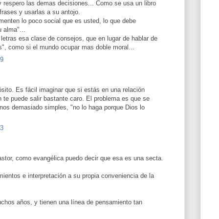
y respero las demas decisiones... Como se usa un libro
frases y usarlas a su antojo.
menten lo poco social que es usted, lo que debe
u alma"...
 letras esa clase de consejos, que en lugar de hablar de
s", como si el mundo ocupar mas doble moral...
09
sito. Es fácil imaginar que si estás en una relación
 te puede salir bastante caro. El problema es que se
minos demasiado simples, "no lo haga porque Dios lo
13
astor, como evangélica puedo decir que esa es una secta.
ientos e interpretación a su propia conveniencia de la
chos años, y tienen una línea de pensamiento tan