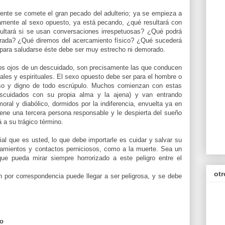
mente se comete el gran pecado del adulterio; ya se empieza a
amente
al sexo opuesto, ya está pecando, ¿qué resultará con
ultará si se usan
conversaciones
irrespetuosas
? ¿Qué podrá
gerada? ¿Qué diremos del acercamiento físico? ¿Qué sucederá
 para saludarse éste debe ser muy estrecho ni demorado.
os ojos de un descuidado, son precisamente las que conducen
ales y espirituales. El sexo opuesto debe ser para el hombre o
groso y digno de todo escrúpulo. Muchos comienzan con estas
descuidados con su propia alma y la ajena) y van entrando
oral y diabólico, dormidos por la indiferencia, envuelta ya en
viene una tercera persona responsable y le despierta del sueño
 a su trágico término.
l que es usted, lo que debe importarle es cuidar y salvar su
amientos y contactos perniciosos, como a la muerte. Sea un
que pueda mirar siempre horrorizado a este peligro entre el
otr
n
por correspondencia puede llegar a ser peligrosa, y se debe
to