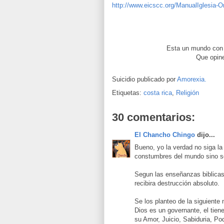
http://www.eicscc.org/ManualIglesia-Or
Esta un mundo con e
Que opine
Suicidio publicado por
Amorexia.
Etiquetas:
costa rica
,
Religión
30 comentarios:
El Chancho Chingo
dijo...
Bueno, yo la verdad no siga la 
constumbres del mundo sino so
Segun las enseñanzas biblicas
recibira destrucción absoluto.
Se los planteo de la siguiente
Dios es un governante, el tiene
su Amor, Juicio, Sabiduria, Po