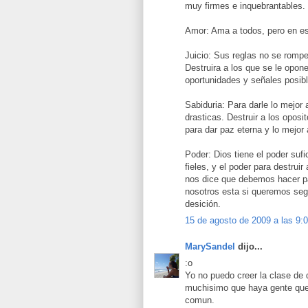
muy firmes e inquebrantables.
Amor: Ama a todos, pero en es
Juicio: Sus reglas no se romp
Destruira a los que se le opon
oportunidades y señales posib
Sabiduria: Para darle lo mejo
drasticas. Destruir a los oposit
para dar paz eterna y lo mejor
Poder: Dios tiene el poder suf
fieles, y el poder para destruir
nos dice que debemos hacer par
nosotros esta si queremos segui
desición.
15 de agosto de 2009 a las 9:
MarySandel
dijo...
:o
Yo no puedo creer la clase de
muchisimo que haya gente que 
comun.