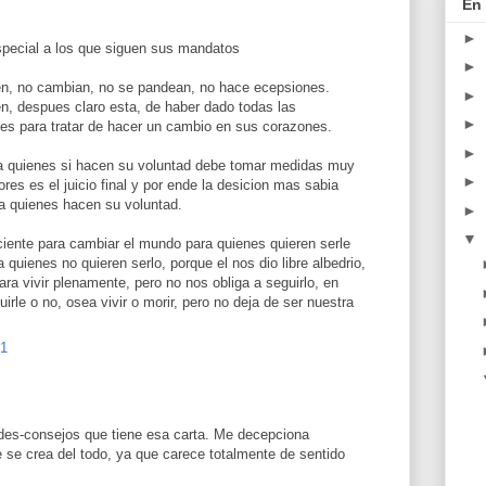
En 
►
pecial a los que siguen sus mandatos
►
en, no cambian, no se pandean, no hace ecepsiones.
►
en, despues claro esta, de haber dado todas las
►
les para tratar de hacer un cambio en sus corazones.
►
r a quienes si hacen su voluntad debe tomar medidas muy
►
ores es el juicio final y por ende la desicion mas sabia
 a quienes hacen su voluntad.
►
▼
iciente para cambiar el mundo para quienes quieren serle
 a quienes no quieren serlo, porque el nos dio libre albedrio,
a vivir plenamente, pero no nos obliga a seguirlo, en
rle o no, osea vivir o morir, pero no deja de ser nuestra
01
 des-consejos que tiene esa carta. Me decepciona
se crea del todo, ya que carece totalmente de sentido