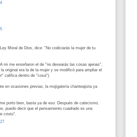
54
55
Ley Moral de Dios, dice: "No codiciarás la mujer de tu
 A mi me enseñaron el de "no desearás las cosas ajenas",
a original era la de la mujer y se modificó para ampliar el
" califica dentro de "cosa").
nte en ocasiones previas, la mojigatería chanteajista ya
si me porto bien, basta ya de eso. Después de catecismo,
ños, puedo decir que el pensamiento cuadrado es una
e cristo".
:27