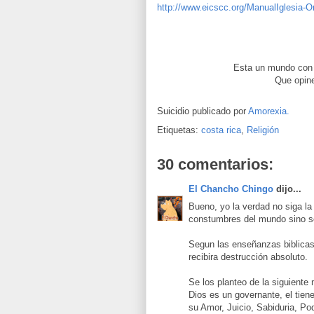
http://www.eicscc.org/ManualIglesia-Or
Esta un mundo con e
Que opine
Suicidio publicado por
Amorexia.
Etiquetas:
costa rica
,
Religión
30 comentarios:
El Chancho Chingo
dijo...
Bueno, yo la verdad no siga la 
constumbres del mundo sino so
Segun las enseñanzas biblicas
recibira destrucción absoluto.
Se los planteo de la siguiente
Dios es un governante, el tiene
su Amor, Juicio, Sabiduria, Po