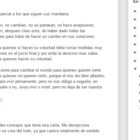
En 
►
pecial a los que siguen sus mandatos
►
en, no cambian, no se pandean, no hace ecepsiones.
►
en, despues claro esta, de haber dado todas las
►
les para tratar de hacer un cambio en sus corazones.
►
r a quienes si hacen su voluntad debe tomar medidas muy
►
ores es el juicio final y por ende la desicion mas sabia
 a quienes hacen su voluntad.
►
▼
iciente para cambiar el mundo para quienes quieren serle
 a quienes no quieren serlo, porque el nos dio libre albedrio,
a vivir plenamente, pero no nos obliga a seguirlo, en
rle o no, osea vivir o morir, pero no deja de ser nuestra
01
 des-consejos que tiene esa carta. Me decepciona
se crea del todo, ya que carece totalmente de sentido