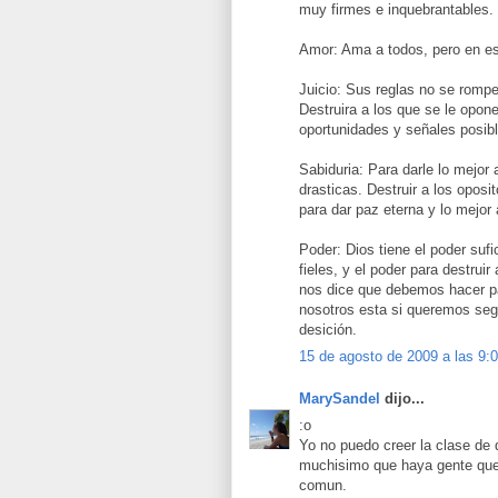
muy firmes e inquebrantables.
Amor: Ama a todos, pero en es
Juicio: Sus reglas no se romp
Destruira a los que se le opon
oportunidades y señales posib
Sabiduria: Para darle lo mejo
drasticas. Destruir a los oposit
para dar paz eterna y lo mejor
Poder: Dios tiene el poder suf
fieles, y el poder para destruir
nos dice que debemos hacer par
nosotros esta si queremos segui
desición.
15 de agosto de 2009 a las 9:
MarySandel
dijo...
:o
Yo no puedo creer la clase de
muchisimo que haya gente que 
comun.