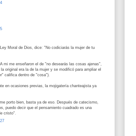
54
55
Ley Moral de Dios, dice: "No codiciarás la mujer de tu
 A mi me enseñaron el de "no desearás las cosas ajenas",
a original era la de la mujer y se modificó para ampliar el
" califica dentro de "cosa").
nte en ocasiones previas, la mojigatería chanteajista ya
si me porto bien, basta ya de eso. Después de catecismo,
ños, puedo decir que el pensamiento cuadrado es una
e cristo".
:27