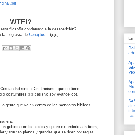
iginal.pdf
WTF
!?
sta filosofía condenado a la desaparición?
 la feligresía de
Conejitos
... (
jeje
)
Lo 
Rol
ade
Apa
Sil
Vic
Apa
Met
Cristiandad sino el Cristianismo, que no tiene
con
lo costumbres biblicas (No soy evangelico).
Señ
 la gente que va en contra de los mandatos biblicos
ciu
int
¡es
 manera:
 un gobierno en los cielos y quiere extenderlo a la tierra,
der y son tan plenos y grandes que se rigen por reglas