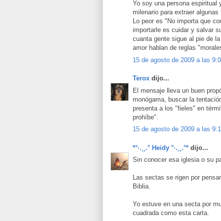
Yo soy una persona espiritual 
milenario para extraer algunas 
Lo peor es "No importa que co
importarle es cuidar y salvar s
cuanta gente sigue al pie de la
amor hablan de reglas "morale
15 de agosto de 2009 a las 9:
Terox
dijo...
El mensaje lleva un buen propó
monógama, buscar la tentación
presenta a los "fieles" en tér
prohíbe".
15 de agosto de 2009 a las 9:
*°·.¸¸.° Heidy °·.¸¸.°*
dijo...
Sin conocer esa iglesia o su p
Las sectas se rigen por pensam
Biblia.
Yo estuve en una secta por mu
cuadrada como esta carta.