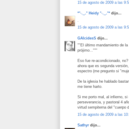
15 de agosto de 2009 a las 9:
*°·.¸¸.° Heidy °·.¸¸.°*
dijo...
.
15 de agosto de 2009 a las 9:
GAlcidesS
dijo...
""El último mandamiento de la 
prójimo..."""
Eso fue re-acondicionado, no?
ahora que es segunda versión, l
espectro (me pregunto si "mujer
De la iglesia he hablado basta
me tiene harto.
Si me porto mal, al infierno, 
perseverancia, y pastoral 4 a
virtud sempiterna del "cuerpo d
15 de agosto de 2009 a las 10
Sathyr
dijo...