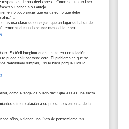
y respero las demas decisiones... Como se usa un libro
frases y usarlas a su antojo.
menten lo poco social que es usted, lo que debe
u alma"...
 letras esa clase de consejos, que en lugar de hablar de
s", como si el mundo ocupar mas doble moral...
09
sito. Es fácil imaginar que si estás en una relación
 te puede salir bastante caro. El problema es que se
minos demasiado simples, "no lo haga porque Dios lo
13
astor, como evangélica puedo decir que esa es una secta.
ientos e interpretación a su propia conveniencia de la
chos años, y tienen una línea de pensamiento tan