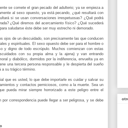
mente se comete el gran pecado del adulterio; ya se empieza a
amente
al sexo opuesto, ya está pecando, ¿qué resultará con
ultará si se usan
conversaciones
irrespetuosas
? ¿Qué podrá
gerada? ¿Qué diremos del acercamiento físico? ¿Qué sucederá
 para saludarse éste debe ser muy estrecho ni demorado.
os ojos de un descuidado, son precisamente las que conducen
ales y espirituales. El sexo opuesto debe ser para el hombre o
groso y digno de todo escrúpulo. Muchos comienzan con estas
descuidados con su propia alma y la ajena) y van entrando
oral y diabólico, dormidos por la indiferencia, envuelta ya en
viene una tercera persona responsable y le despierta del sueño
 a su trágico término.
l que es usted, lo que debe importarle es cuidar y salvar su
amientos y contactos perniciosos, como a la muerte. Sea un
que pueda mirar siempre horrorizado a este peligro entre el
otr
n
por correspondencia puede llegar a ser peligrosa, y se debe
to