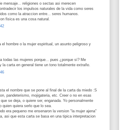
de mensaje... religiones o sectas asi merecen
ontradecir los impulsos naturales de la vida como seres
idos como la atraccion entre... seres humanos.
on fisica es una cosa natural.
:42
 el hombre o la mujer espiritual, un asunto peligroso y
 a todas las mujeres porque... pues ¿porque sí? Me
 la carta en general tiene un tono totalmente extraño.
:46
sta el nombre que se pone al final de la carta da miedo :S
ton, pandeterismo, mojigateria, etc. Creer o no en esas
 que se deja, o quiere ser, enganada. Yo personalmente
o quien quiera serlo que lo sea.
ndo era pequeno me ensenaron la version "la mujer ajena"
 asi que esta carta se basa en una tipica interpretacion