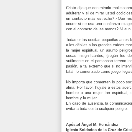
Cristo dijo que con mirarla maliciosa
adulterar y si de mirar usted
codicios
un contacto más estrecho? ¿Qué res
ocurrir si se usa una confianza exa
con el contacto de las manos? Ni aun
Todas estas cositas pequeñas antes l
a los débiles a las grandes caídas mor
la mujer espiritual, un asunto peli
cosas insignificantes, (según los 
sutilmente en el pantanoso terreno inm
pasión, a tal extremo que si no inter
fatal, lo comenzado como juego llegará
No importa que comenten lo poco socia
alma. Por favor,
húyale
a estos acerc
hombre o una mujer tan espiritual, 
hombre y la mujer.
En caso de ausencia, la
comunicació
evitar a toda costa cualquier peligro.
Apóstol Ángel M.
Hernández
Iglesia Soldados de la Cruz de Cris