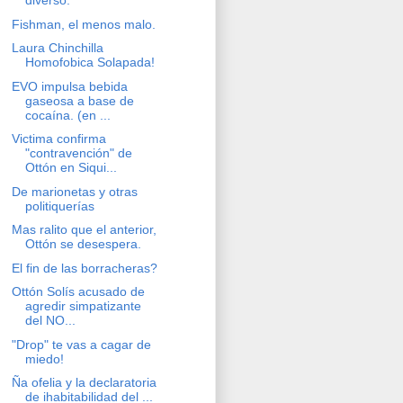
diverso.
Fishman, el menos malo.
Laura Chinchilla
Homofobica Solapada!
EVO impulsa bebida
gaseosa a base de
cocaína. (en ...
Victima confirma
"contravención" de
Ottón en Siqui...
De marionetas y otras
politiquerías
Mas ralito que el anterior,
Ottón se desespera.
El fin de las borracheras?
Ottón Solís acusado de
agredir simpatizante
del NO...
"Drop" te vas a cagar de
miedo!
Ña ofelia y la declaratoria
de ihabitabilidad del ...