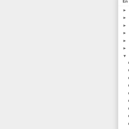
En 
►
►
►
►
►
►
▼