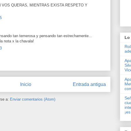
N VOS QUERAS, MIENTRAS EXISTA RESPETO Y
35
ensando tan temerosa y pensando tan estrechamente...
Lo 
la nota x la chavala!
Rol
13
ade
Apa
Sil
Vic
Apa
Met
Inicio
Entrada antigua
con
Señ
rse a:
Enviar comentarios (Atom)
ciu
int
¡es