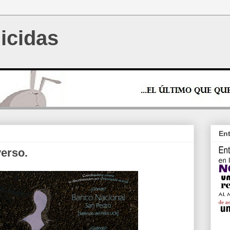
icidas
Ent
verso.