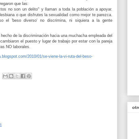
regaron que las:
tos no son un delito" y llaman a toda la población a apoyar.
 lesbiana o que disfrutes la sexualidad como mejor te parezca.
o el 'beso diverso' no discrimina, ni siquiera a la gente
l hecho de la discriminación hacia una muchacha empleada del
ambiaron el puesto y lugar de trabajo por estar con la pareja
ras NO laborales.
.blogspot.com/2010/01/se-viene-la-vi-ruta-del-beso-
otr
51