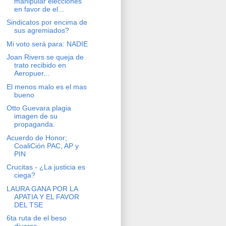
manipular elecciones
en favor de el...
Sindicatos por encima de
sus agremiados?
Mi voto será para: NADIE
Joan Rivers se queja de
trato recibido en
Aeropuer...
El menos malo es el mas
bueno
Otto Guevara plagia
imagen de su
propaganda.
Acuerdo de Honor;
CoaliCión PAC, AP y
PIN
Crucitas - ¿La justicia es
ciega?
LAURA GANA POR LA
APATIA Y EL FAVOR
DEL TSE
6ta ruta de el beso