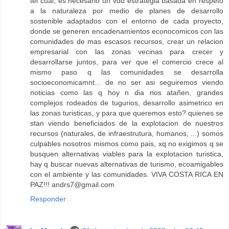
tel cual, es necesario un vdd estrategia basada en respeto
a la naturaleza por medio de planes de desarrollo
sostenible adaptados con el entorno de cada proyecto,
donde se generen encadenamientos econocomicos con las
comunidades de mas escasos recursos, crear un relacion
empresarial con las zonas vecinas para crecer y
desarrollarse juntos, para ver que el comercio crece al
mismo paso q las comunidades se desarrolla
socioeconomicamnt... de no ser asi seguiremos viendo
noticias como las q hoy n dia nos atañen, grandes
complejos rodeados de tugurios, desarrollo asimetrico en
las zonas turisticas, y para que queremos esto? quienes se
stan viendo beneficiados de la explotacion de nuestros
recursos (naturales, de infraestrutura, humanos, ...) somos
culpables nosotros mismos como pais, xq no exigimos q se
busquen alternativas viables para la explotacion turistica,
hay q buscar nuevas alternativas de turismo, ecoamigables
con el ambiente y las comunidades. VIVA COSTA RICA EN
PAZ!!!
andrs7@gmail.com
Responder