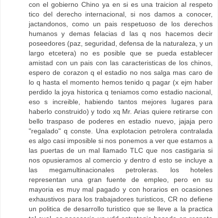
con el gobierno Chino ya en si es una traicion al respeto
tico del derecho internacional, si nos damos a conocer,
jactandonos, como un pais respetuoso de los derechos
humanos y demas felacias d las q nos hacemos decir
poseedores (paz, seguridad, defensa de la naturaleza, y un
largo etcetera) no es posible que se pueda establecer
amistad con un pais con las caracteristicas de los chinos,
espero de corazon q el estadio no nos salga mas caro de
lo q hasta el momento hemos tenido q pagar (x ejm haber
perdido la joya historica q teniamos como estadio nacional,
eso s increible, habiendo tantos mejores lugares para
haberlo construido) y todo xq Mr. Arias quiere retirarse con
bello traspaso de poderes en estadio nuevo, jajaja pero
"regalado" q conste. Una explotacion petrolera contralada
es algo casi imposible si nos ponemos a ver que estamos a
las puertas de un mal llamado TLC que nos castigaria si
nos opusieramos al comercio y dentro d esto se incluye a
las megamultinacionales petroleras. los hoteles
representan una gran fuente de empleo, pero en su
mayoria es muy mal pagado y con horarios en ocasiones
exhaustivos para los trabajadores turisticos, CR no defiene
un politica de desarrollo turistico que se lleve a la practica