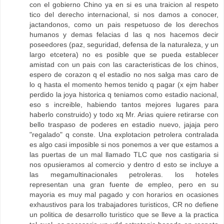
con el gobierno Chino ya en si es una traicion al respeto
tico del derecho internacional, si nos damos a conocer,
jactandonos, como un pais respetuoso de los derechos
humanos y demas felacias d las q nos hacemos decir
poseedores (paz, seguridad, defensa de la naturaleza, y un
largo etcetera) no es posible que se pueda establecer
amistad con un pais con las caracteristicas de los chinos,
espero de corazon q el estadio no nos salga mas caro de
lo q hasta el momento hemos tenido q pagar (x ejm haber
perdido la joya historica q teniamos como estadio nacional,
eso s increible, habiendo tantos mejores lugares para
haberlo construido) y todo xq Mr. Arias quiere retirarse con
bello traspaso de poderes en estadio nuevo, jajaja pero
"regalado" q conste. Una explotacion petrolera contralada
es algo casi imposible si nos ponemos a ver que estamos a
las puertas de un mal llamado TLC que nos castigaria si
nos opusieramos al comercio y dentro d esto se incluye a
las megamultinacionales petroleras. los hoteles
representan una gran fuente de empleo, pero en su
mayoria es muy mal pagado y con horarios en ocasiones
exhaustivos para los trabajadores turisticos, CR no defiene
un politica de desarrollo turistico que se lleve a la practica