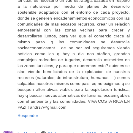
tel cual, es necesario un vdd estrategia basada en respeto
a la naturaleza por medio de planes de desarrollo
sostenible adaptados con el entorno de cada proyecto,
donde se generen encadenamientos econocomicos con las
comunidades de mas escasos recursos, crear un relacion
empresarial con las zonas vecinas para crecer y
desarrollarse juntos, para ver que el comercio crece al
mismo paso q las comunidades se desarrolla
socioeconomicamnt... de no ser asi seguiremos viendo
noticias como las q hoy n dia nos atañen, grandes
complejos rodeados de tugurios, desarrollo asimetrico en
las zonas turisticas, y para que queremos esto? quienes se
stan viendo beneficiados de la explotacion de nuestros
recursos (naturales, de infraestrutura, humanos, ...) somos
culpables nosotros mismos como pais, xq no exigimos q se
busquen alternativas viables para la explotacion turistica,
hay q buscar nuevas alternativas de turismo, ecoamigables
con el ambiente y las comunidades. VIVA COSTA RICA EN
PAZ!!!
andrs7@gmail.com
Responder