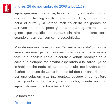
andrés
26 de noviembre de 2008 a las 11:39
jejejej que anecdota Burro, la verdad muy a tu estilo, por lo
que leo en tu blog y este relato puedo decir, si mae, eso
haria el burro y la verdad men es cierto los gordos se
aprovechan de su peso y tamaño para gorrearse a la
gente, que rapidito se quedan sin aire, es cierto pero
cuando entrampan son como cocodrilos!...
Mas de una vez pase por eso "lo veo a la salida" puta que
sensacion mas gacha mas cuando uno sabe que le va a ir
feo! En al escuela habia un cerote q vendia naranjas en la
calle que siempre me estaba esperando a la salida, yo no
le habia hecho nada, el mae era un mulo, me llevaba como
4 años, despues de varios intentos fallidos por ganarle opte
por una solucion mas inteligente... busque al compañero
mas grande de la clase y se lo heche, asunto resuelto
jejeje... di mae, que iba a hacer!!!??
Saludos men
Responder