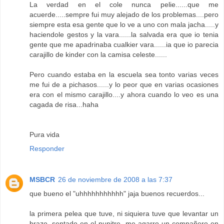
La verdad en el cole nunca pelie......que me
acuerde.....sempre fui muy alejado de los problemas....pero
siempre esta esa gente que lo ve a uno con mala jacha.....y
haciendole gestos y la vara......la salvada era que io tenia
gente que me apadrinaba cualkier vara......ia que io parecia
carajillo de kinder con la camisa celeste......
Pero cuando estaba en la escuela sea tonto varias veces
me fui de a pichasos......y lo peor que en varias ocasiones
era con el mismo carajillo....y ahora cuando lo veo es una
cagada de risa...haha
Pura vida
Responder
MSBCR
26 de noviembre de 2008 a las 7:37
que bueno el "uhhhhhhhhhhh" jaja buenos recuerdos...
la primera pelea que tuve, ni siquiera tuve que levantar un
brazo, sentado en el pupitre, me agarro un compañero en