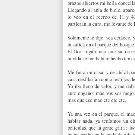
brazos abiertos mi bella doncell
Llegando al aula de biolo, apar
lo veo en el recreo de 11 y 4
partieran la cara, me levante de 
Solamente le dije: vea cetáceo, 
la salida en el parque del bosque,
El Gori regalo una sonrisa, de e
la vida se me habian hecho tan co
Me fui a mi casa, y de ahí al p
casa desfilarían como testigos d
Yo iba lleno de valor, y me dab
auto engaño: mae vos sos mejor 
mas que ese mae etc etc etc.
Ya una vez en el parque, el mae
hablar nada, ya teníamos un ci
películas, que la gente grita :
¡v
hojas crujir con la suela de mis t