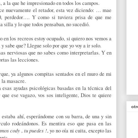
a, a la que he impresionado en todos los campos.
ece nuevamente el retador, esta vez diciendo: … mae
0, perdedor…. Y como si tuviera prisa de que me
la silla y lo que todos pensaban, no sucedió.
yo en los recreos estoy ocupado, si quiero nos vemos a
 y sabe que? Llegue solo por que yo voy a ir solo.
sas nerviosas que no sabes como interpretarlas. Y en
rtas las lecciones.
arque, ya algunos compitas sentados en el muro de mi
e la masacre.
a esas ayudas psicológicas basadas en la técnica del
que ese vagazo, vos sos inteligente, Dios te quiere
otr
 estaba ahí, esperándome con su barra, de una y sin
rculo rodeándonos. Es mentira eso que pasa en las
amos cody , tu puedes !
, yo no oía ni cuita, excepto las
enis.