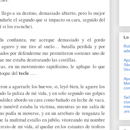
llego a su destino, demasiado abierto, pero lo mejor
darle el segundo que si impacto su cara, seguido del
í si los escuche).
Lo 
da confianza, me acerque demasiado y el gordo
 agarro y me tiro al suelo… batalla perdida y por
Rol
ade
ados por defenderme me permitieron sostener uno de
mae me estaba destrozando las costillas.
Apa
Sil
zas, en un movimiento rapidísimo, le aplique lo que
Vic
tecle
 toque del
….
Apa
Met
n a agarrarle los huevos, si, leyó bien, le agarre los
con
o la paliza de mi vida, y en solo segundo sus golpes
Señ
a palidez abordo su cara como bañado en leche de vaca.
ciu
 inmóvil estaba la victima, mientras yo me salía de
int
¡es
no podía ni moverse, y en un arrebato de venganza le
ue la multitud estallo en jubilo, vitoreando mi nombre
resto de mi vida, al quedar en los estantes de trofeos