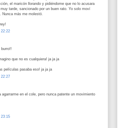
ción, el maricón llorando y pidiéndome que no lo acusara
o muy tarde, sancionado por un buen rato. Yo solo moví
ta. Nunca más me molestó.
ey!
 22:22
 burro!!
magino que no es cualquiera! ja ja ja
s películas pasaba eso! ja ja ja
 22:27
a agarrarme en el cole, pero nunca patente un movimiento
 23:15