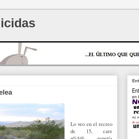
icidas
Ent
elea
Lo veo en el recreo
de 15, care
p%$@... repetía