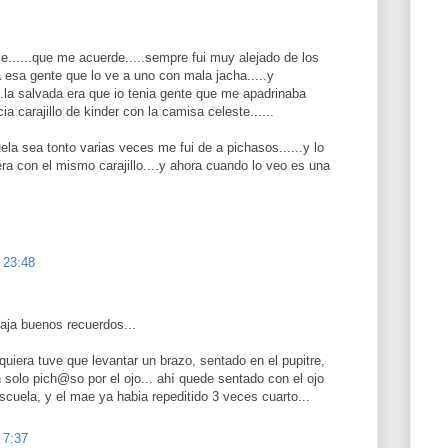
ie......que me acuerde.....sempre fui muy alejado de los
 esa gente que lo ve a uno con mala jacha.....y
..la salvada era que io tenia gente que me apadrinaba
cia carajillo de kinder con la camisa celeste......
la sea tonto varias veces me fui de a pichasos......y lo
ra con el mismo carajillo....y ahora cuando lo veo es una
 23:48
aja buenos recuerdos...
iquiera tuve que levantar un brazo, sentado en el pupitre,
solo pich@so por el ojo... ahí quede sentado con el ojo
escuela, y el mae ya habia repeditido 3 veces cuarto...
 7:37