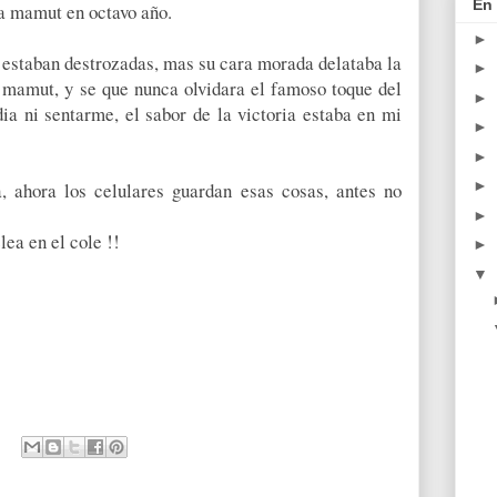
En 
 a mamut en octavo año.
►
s estaban destrozadas, mas su cara morada delataba la
►
 mamut, y se que nunca olvidara el famoso toque del
►
ia ni sentarme, el sabor de la victoria estaba en mi
►
►
►
a, ahora los celulares guardan esas cosas, antes no
►
lea en el cole !!
►
▼