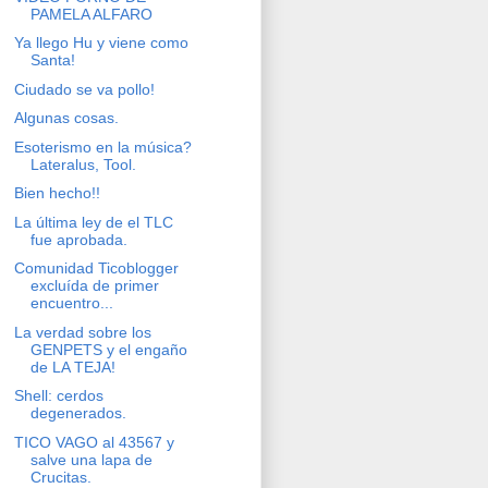
PAMELA ALFARO
Ya llego Hu y viene como
Santa!
Ciudado se va pollo!
Algunas cosas.
Esoterismo en la música?
Lateralus, Tool.
Bien hecho!!
La última ley de el TLC
fue aprobada.
Comunidad Ticoblogger
excluída de primer
encuentro...
La verdad sobre los
GENPETS y el engaño
de LA TEJA!
Shell: cerdos
degenerados.
TICO VAGO al 43567 y
salve una lapa de
Crucitas.