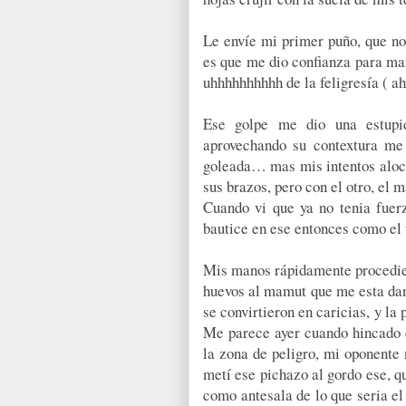
Le envíe mi primer puño, que no 
es que me dio confianza para man
uhhhhhhhhhh de la feligresía ( ah
Ese golpe me dio una estupi
aprovechando su contextura me
goleada… mas mis intentos aloc
sus brazos, pero con el otro, el 
Cuando vi que ya no tenia fuer
bautice en ese entonces como el
Mis manos rápidamente procediero
huevos al mamut que me esta dand
se convirtieron en caricias, y l
Me parece ayer cuando hincado e
la zona de peligro, mi oponente 
metí ese pichazo al gordo ese, q
como antesala de lo que seria el 