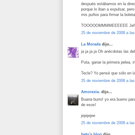
después estábamos en la direc
porque lo iban a expulsar, per
mis puños para firmar la bole
TOOOOOMMMMEEEEEE Jefr
25 de noviembre de 2008 a las
La Morada
dijo...
ja ja ja ja Oh anécdotas las del
Puta, ganar la primera pelea, i
Tecle? Yo pensé que sólo en la
25 de noviembre de 2008 a las
Amorexia.
dijo...
Buana burro! yo era bueno par
de esos!
jejejejee
25 de noviembre de 2008 a las
beto's blog
dijo...