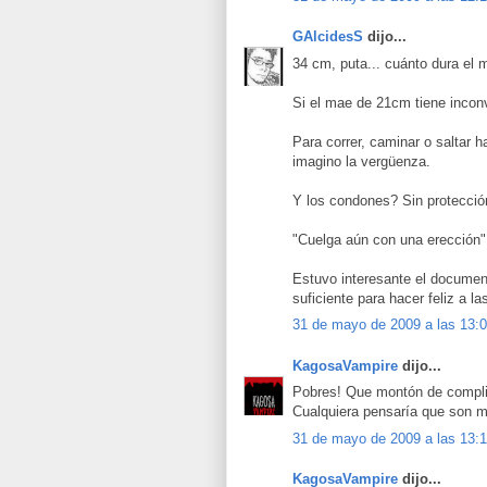
GAlcidesS
dijo...
34 cm, puta... cuánto dura el 
Si el mae de 21cm tiene inconv
Para correr, caminar o saltar 
imagino la vergüenza.
Y los condones? Sin protecci
"Cuelga aún con una erección"
Estuvo interesante el docume
suficiente para hacer feliz a l
31 de mayo de 2009 a las 13:
KagosaVampire
dijo...
Pobres! Que montón de complic
Cualquiera pensaría que son má
31 de mayo de 2009 a las 13:
KagosaVampire
dijo...