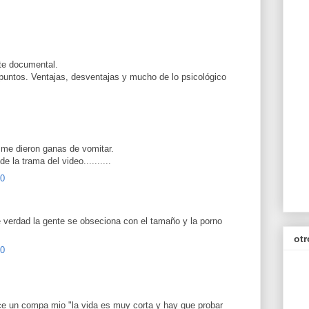
te documental.
untos. Ventajas, desventajas y mucho de lo psicológico
me dieron ganas de vomitar.
 la trama del video..........
20
 verdad la gente se obseciona con el tamaño y la porno
otr
20
ice un compa mio "la vida es muy corta y hay que probar