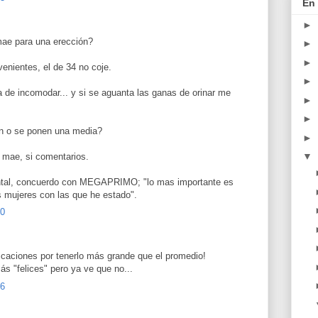
En 
►
mae para una erección?
►
►
enientes, el de 34 no coje.
►
ha de incomodar... y si se aguanta las ganas de orinar me
►
►
ón o se ponen una media?
►
▼
 mae, si comentarios.
ntal, concuerdo con MEGAPRIMO; "lo mas importante es
as mujeres con las que he estado".
00
aciones por tenerlo más grande que el promedio!
s "felices" pero ya ve que no...
16