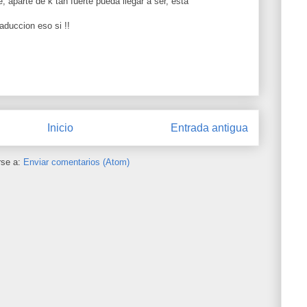
e, aparte de k tan fuerte pueda llegar a ser, esta
aduccion eso si !!
Inicio
Entrada antigua
rse a:
Enviar comentarios (Atom)