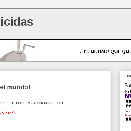
icidas
Ent
del mundo!
eno? mira este excelente documental.
plicitas)