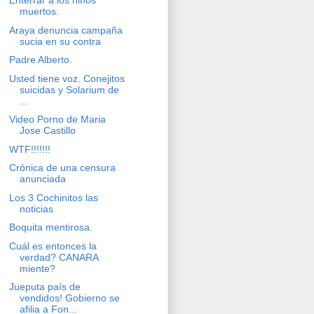
Enterrar a los niños
muertos.
Araya denuncia campaña
sucia en su contra
Padre Alberto.
Usted tiene voz. Conejitos
suicidas y Solarium de
...
Video Porno de Maria
Jose Castillo
WTF!!!!!!!
Crónica de una censura
anunciada
Los 3 Cochinitos las
noticias
Boquita mentirosa.
Cuál es entonces la
verdad? CANARA
miente?
Jueputa país de
vendidos! Gobierno se
afilia a Fon...