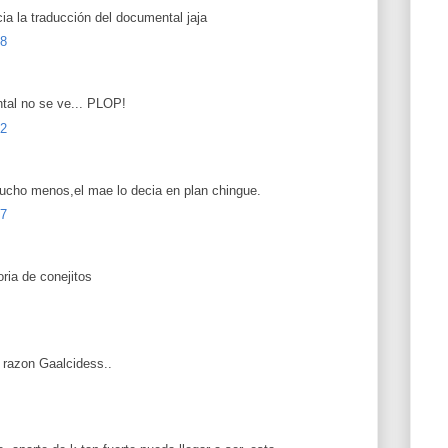
ia la traducción del documental jaja
18
ntal no se ve... PLOP!
12
ucho menos,el mae lo decia en plan chingue.
47
ria de conejitos
 razon Gaalcidess..