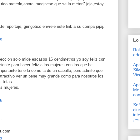
s rico meterla,ahora imaginese que se la metan" jaja,estoy
e reportaje, gringotico envíele este link a su compa jajaj.
49
Lo 
Rol
ade
reccion solo mide escasos 16 centimetros yo soy feliz con
Apa
ciente para hacer feliz a las mujeres con las que he
Sil
mportante tenerla como la de un caballo, pero admito que
Vic
 atractivo ver un pene muy grande como para nosotros los
 tetas.
Apa
as mujeres.
Met
con
26
Señ
ciu
int
¡es
s:
t.com
13