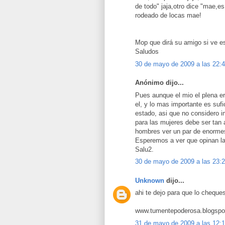
de todo" jaja,otro dice "mae,e
rodeado de locas mae!
Mop que dirá su amigo si ve est
Saludos
30 de mayo de 2009 a las 22:
Anónimo dijo...
Pues aunque el mio el plena e
el, y lo mas importante es sufi
estado, asi que no considero i
para las mujeres debe ser tan
hombres ver un par de enormes
Esperemos a ver que opinan l
Salu2.
30 de mayo de 2009 a las 23:
Unknown
dijo...
ahi te dejo para que lo cheque
www.tumentepoderosa.blogspo
31 de mayo de 2009 a las 12: