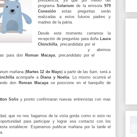
presidencia, ya que por medio del
programa
Solarium
de la emisora
979
Conexión
estas preguntas serán
realizadas a estos futuros padres y
madres de la patria.
Desde este momento cerramos la
recepción de preguntas para doña
Laura
Chinchilla
, precandidata por el
Partido
Liberación Nacional
y abrimos
ltas para don
Roman Macaya
, precandidato por el
Partido
arium mañana (
Martes 12 de Mayo
) a partir de las 6am, será a
nchilla
acompañe a
Diana y Noelia
. Lo mismo ocurrirá el
ando don
Roman Macaya
se posicione en el banquillo de
tton Solis
y pronto confirmaran nuevas entrevistas con mas
dad, que no nos hagamos de la vista gorda como si esto no
portunidad para participar y lograr ese contacto con los
sta establecer. Esperamos publicar mañana por la tarde el
a.