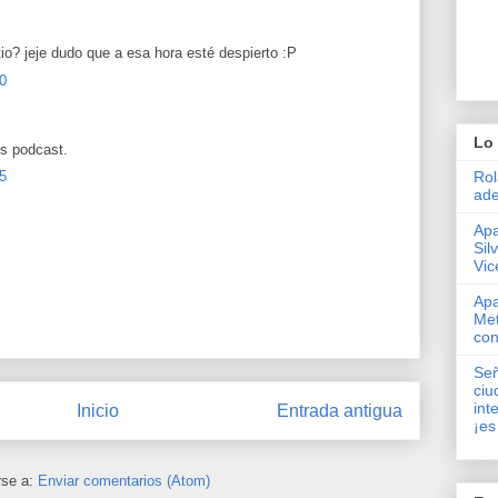
tio? jeje dudo que a esa hora esté despierto :P
0
Lo 
os podcast.
5
Rol
ade
Apa
Sil
Vic
Apa
Met
con
Señ
ciu
int
Inicio
Entrada antigua
¡es
rse a:
Enviar comentarios (Atom)