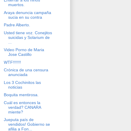
Enterrar a los niños
muertos.
Araya denuncia campaña
sucia en su contra
Padre Alberto.
Usted tiene voz. Conejitos
suicidas y Solarium de
...
Video Porno de Maria
Jose Castillo
WTF!!!!!!!
Crónica de una censura
anunciada
Los 3 Cochinitos las
noticias
Boquita mentirosa.
Cuál es entonces la
verdad? CANARA
miente?
Jueputa país de
vendidos! Gobierno se
afilia a Fon...