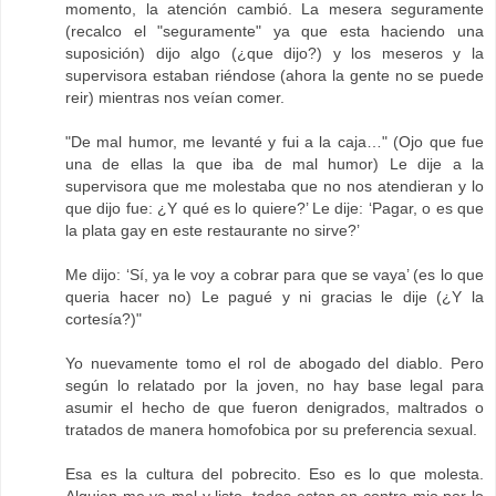
momento, la atención cambió. La mesera seguramente
(recalco el "seguramente" ya que esta haciendo una
suposición) dijo algo (¿que dijo?) y los meseros y la
supervisora estaban riéndose (ahora la gente no se puede
reir) mientras nos veían comer.
"De mal humor, me levanté y fui a la caja…" (Ojo que fue
una de ellas la que iba de mal humor) Le dije a la
supervisora que me molestaba que no nos atendieran y lo
que dijo fue: ¿Y qué es lo quiere?’ Le dije: ‘Pagar, o es que
la plata gay en este restaurante no sirve?’
Me dijo: ‘Sí, ya le voy a cobrar para que se vaya’ (es lo que
queria hacer no) Le pagué y ni gracias le dije (¿Y la
cortesía?)"
Yo nuevamente tomo el rol de abogado del diablo. Pero
según lo relatado por la joven, no hay base legal para
asumir el hecho de que fueron denigrados, maltrados o
tratados de manera homofobica por su preferencia sexual.
Esa es la cultura del pobrecito. Eso es lo que molesta.