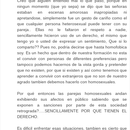
Creo que alguien entendio mal lo que paso, porque en
ningun momento (que yo sepa) se dijo que las señoras
estaban en escenas amorosas inapropiadas ni
apretandose, simplemente fue un gesto de cariño como el
que cualquier persona heterosexual puede tener con su
pareja.. Ellas no le faltaron el respeto a nadie,
sencillamente hicieron uso de un derecho, el mismo que
tengo yo o usted de expresar un sentimiento, Que si lo
comparto?? Pues no, podria decirse que hasta homofobica
soy. Es un hecho que dentro de nuestra formación no esta
el convivir con personas de diferentes preferencias pero
tampoco podemos hacernos de la vista gorda y pretender
que no existen, por que si existen y así como tenemos que
aprender a convivir con extranjeros que no son de nuestro
agrado tambien debemos hacerlo con homosexuales.
Por qué entonces las parejas homosexuales andan
exhibiendo sus afectos en público sabiendo que se
exponen a sanciones por parte de esta sociedad
retrograda?.....SENCILLAMENTE POR QUE TIENEN EL
DERECHO.
Es dificil enfrentar esas situaciones, tambien es cierto que