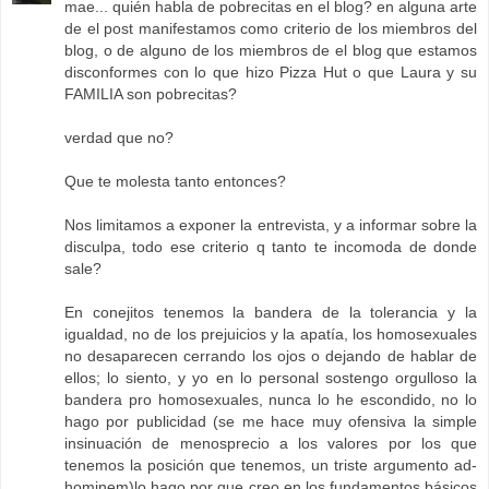
mae... quién habla de pobrecitas en el blog? en alguna arte
de el post manifestamos como criterio de los miembros del
blog, o de alguno de los miembros de el blog que estamos
disconformes con lo que hizo Pizza Hut o que Laura y su
FAMILIA son pobrecitas?
verdad que no?
Que te molesta tanto entonces?
Nos limitamos a exponer la entrevista, y a informar sobre la
disculpa, todo ese criterio q tanto te incomoda de donde
sale?
En conejitos tenemos la bandera de la tolerancia y la
igualdad, no de los prejuicios y la apatía, los homosexuales
no desaparecen cerrando los ojos o dejando de hablar de
ellos; lo siento, y yo en lo personal sostengo orgulloso la
bandera pro homosexuales, nunca lo he escondido, no lo
hago por publicidad (se me hace muy ofensiva la simple
insinuación de menosprecio a los valores por los que
tenemos la posición que tenemos, un triste argumento ad-
hominem)lo hago por que creo en los fundamentos básicos