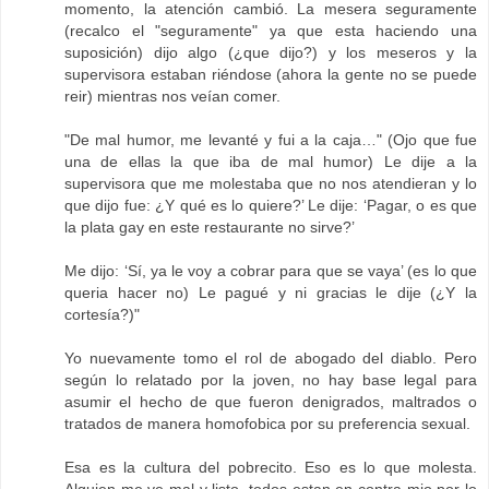
momento, la atención cambió. La mesera seguramente
(recalco el "seguramente" ya que esta haciendo una
suposición) dijo algo (¿que dijo?) y los meseros y la
supervisora estaban riéndose (ahora la gente no se puede
reir) mientras nos veían comer.
"De mal humor, me levanté y fui a la caja…" (Ojo que fue
una de ellas la que iba de mal humor) Le dije a la
supervisora que me molestaba que no nos atendieran y lo
que dijo fue: ¿Y qué es lo quiere?’ Le dije: ‘Pagar, o es que
la plata gay en este restaurante no sirve?’
Me dijo: ‘Sí, ya le voy a cobrar para que se vaya’ (es lo que
queria hacer no) Le pagué y ni gracias le dije (¿Y la
cortesía?)"
Yo nuevamente tomo el rol de abogado del diablo. Pero
según lo relatado por la joven, no hay base legal para
asumir el hecho de que fueron denigrados, maltrados o
tratados de manera homofobica por su preferencia sexual.
Esa es la cultura del pobrecito. Eso es lo que molesta.