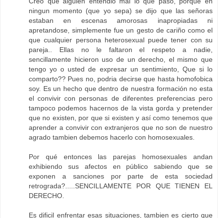
Creo que alguien entendio mal lo que paso, porque en
ningun momento (que yo sepa) se dijo que las señoras
estaban en escenas amorosas inapropiadas ni
apretandose, simplemente fue un gesto de cariño como el
que cualquier persona heterosexual puede tener con su
pareja.. Ellas no le faltaron el respeto a nadie,
sencillamente hicieron uso de un derecho, el mismo que
tengo yo o usted de expresar un sentimiento, Que si lo
comparto?? Pues no, podria decirse que hasta homofobica
soy. Es un hecho que dentro de nuestra formación no esta
el convivir con personas de diferentes preferencias pero
tampoco podemos hacernos de la vista gorda y pretender
que no existen, por que si existen y así como tenemos que
aprender a convivir con extranjeros que no son de nuestro
agrado tambien debemos hacerlo con homosexuales.
Por qué entonces las parejas homosexuales andan
exhibiendo sus afectos en público sabiendo que se
exponen a sanciones por parte de esta sociedad
retrograda?.....SENCILLAMENTE POR QUE TIENEN EL
DERECHO.
Es dificil enfrentar esas situaciones, tambien es cierto que