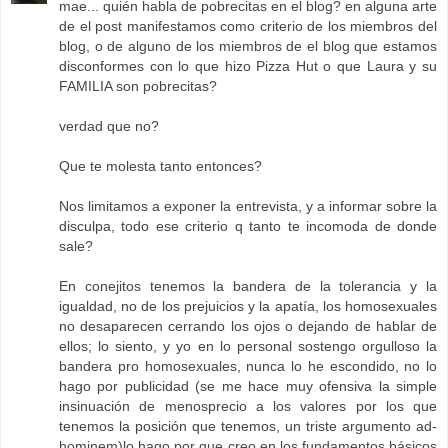
mae... quién habla de pobrecitas en el blog? en alguna arte
de el post manifestamos como criterio de los miembros del
blog, o de alguno de los miembros de el blog que estamos
disconformes con lo que hizo Pizza Hut o que Laura y su
FAMILIA son pobrecitas?
verdad que no?
Que te molesta tanto entonces?
Nos limitamos a exponer la entrevista, y a informar sobre la
disculpa, todo ese criterio q tanto te incomoda de donde
sale?
En conejitos tenemos la bandera de la tolerancia y la
igualdad, no de los prejuicios y la apatía, los homosexuales
no desaparecen cerrando los ojos o dejando de hablar de
ellos; lo siento, y yo en lo personal sostengo orgulloso la
bandera pro homosexuales, nunca lo he escondido, no lo
hago por publicidad (se me hace muy ofensiva la simple
insinuación de menosprecio a los valores por los que
tenemos la posición que tenemos, un triste argumento ad-
hominem)lo hago por que creo en los fundamentos básicos