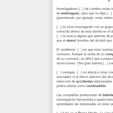
Investigadores (...) de Londres están
de
embriaguez
, pero que no deja (...)
(permitiendo, por ejemplo, estar sobrio
(...) se está investigando con un gru
conocida dentro de esta familia es el
d
(...) se busca alguna que además de pr
que el
etanol
(nombre del alcohol que 
El ‘problema’, (...) es que esta sustan
consumo. Aunque la venta de un
comp
de su consumo, es difícil que sustanci
restricciones. Otra gran barrera (...) s
(...) ventajas. (...) no afecta a otras z
asociados ni el efecto adictivo del al
reducción de
accidentes
relacionados 
podría utilizar como
combustible
.
Las compañías productoras de
bebida
investigación farmacéutica queda fuer
autoridades las interesadas en tener un