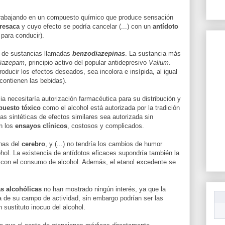
 trabajando en un compuesto químico que produce sensación
resaca
y cuyo efecto se podría cancelar (...) con un
antídoto
 para conducir).
po de sustancias llamadas
benzodiazepinas
. La sustancia más
iazepam
, principio activo del popular antidepresivo
Valium
.
oducir los efectos deseados, sea incolora e insípida, al igual
contienen las bebidas).
cia necesitaría autorización farmacéutica para su distribución y
uesto tóxico
como el alcohol está autorizada por la tradición
as sintéticas de efectos similares sea autorizada sin
on los
ensayos clínicos
, costosos y complicados.
onas del
cerebro
, y (...) no tendría los cambios de humor
cohol. La existencia de antídotos eficaces supondría también la
con el consumo de alcohol. Además, el etanol excedente se
s alcohólicas
no han mostrado ningún interés, ya que la
a de su campo de actividad, sin embargo podrían ser las
 sustituto inocuo del alcohol.