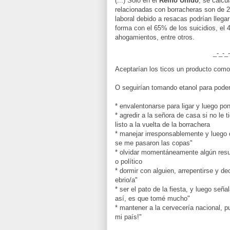
(...) Sólo en el
Reino Unido
, se calcu
relacionadas con borracheras son de 2
laboral debido a resacas podrían llega
forma con el 65% de los suicidios, el
ahogamientos, entre otros.
_-_-_-
Aceptarían los ticos un producto como
O seguirían tomando etanol para poder
* envalentonarse para ligar y luego p
* agredir a la señora de casa si no le ti
listo a la vuelta de la borrachera
* manejar irresponsablemente y luego 
se me pasaron las copas"
* olvidar momentáneamente algún resu
o político
* dormir con alguien, arrepentirse y de
ebrio/a"
* ser el pato de la fiesta, y luego seña
así, es que tomé mucho"
* mantener a la cervecería nacional, 
mi país!"