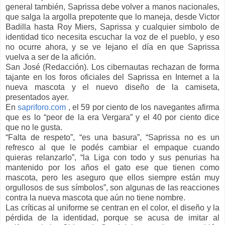
general también, Saprissa debe volver a manos nacionales,
que salga la argolla prepotente que lo maneja, desde Victor
Badilla hasta Roy Miers, Saprissa y cualquier simbolo de
identidad tico necesita escuchar la voz de el pueblo, y eso
no ocurre ahora, y se ve lejano el día en que Saprissa
vuelva a ser de la afición.
San José (Redacción). Los cibernautas rechazan de forma
tajante en los foros oficiales del Saprissa en Internet a la
nueva mascota y el nuevo diseño de la camiseta,
presentados ayer.
En
sapriforo.com
, el 59 por ciento de los navegantes afirma
que es lo “peor de la era Vergara” y el 40 por ciento dice
que no le gusta.
“Falta de respeto”, “es una basura”, “Saprissa no es un
refresco al que le podés cambiar el empaque cuando
quieras relanzarlo”, “la Liga con todo y sus penurias ha
mantenido por los años el gato ese que tienen como
mascota, pero les aseguro que ellos siempre están muy
orgullosos de sus símbolos”, son algunas de las reacciones
contra la nueva mascota que aún no tiene nombre.
Las críticas al uniforme se centran en el color, el diseño y la
pérdida de la identidad, porque se acusa de imitar al