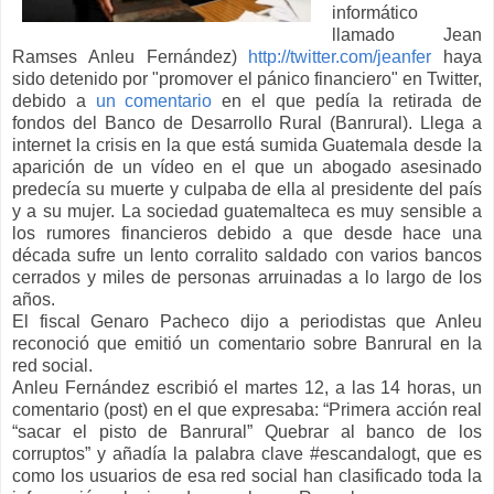
informático
llamado Jean
Ramses Anleu Fernández)
http://twitter.com/jeanfer
haya
sido detenido por "promover el pánico financiero" en Twitter,
debido a
un comentario
en el que pedía la retirada de
fondos del Banco de Desarrollo Rural (Banrural). Llega a
internet la crisis en la que está sumida Guatemala desde la
aparición de un vídeo en el que un abogado asesinado
predecía su muerte y culpaba de ella al presidente del país
y a su mujer. La sociedad guatemalteca es muy sensible a
los rumores financieros debido a que desde hace una
década sufre un lento corralito saldado con varios bancos
cerrados y miles de personas arruinadas a lo largo de los
años.
El fiscal Genaro Pacheco dijo a periodistas que Anleu
reconoció que emitió un comentario sobre Banrural en la
red social.
Anleu Fernández escribió el martes 12, a las 14 horas, un
comentario (post) en el que expresaba: “Primera acción real
“sacar el pisto de Banrural” Quebrar al banco de los
corruptos” y añadía la palabra clave #escandalogt, que es
como los usuarios de esa red social han clasificado toda la