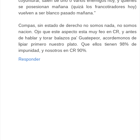
coyuntural, salen de uno o varios enemigos hoy, y quienes
se posesionan mañana (quizá los francotiradores hoy)
vuelven a ser blanco pasado mañana."
Compas, sin estado de derecho no somos nada, no somos
nacion. Ojo que este aspecto esta muy feo en CR, y antes
de hablar y torar balazos pa' Guatepeor, acordemonos de
lipiar primero nuestro plato. Que ellos tienen 98% de
impunidad, y nosotros en CR 90%.
Responder