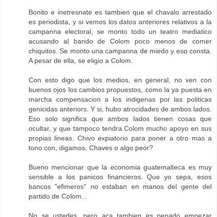
Bonito e inetresnate es tambien que el chavalo arrestado
es periodista, y si vemos los datos anteriores relativos a la
campanna electoral, se monto todo un teatro mediatico
acusando al bando de Colom poco menos de comer
chiquitos. Se monto una campanna de miedo y eso consta.
A pesar de ella, se eligio a Colom.
Con esto digo que los medios, en general, no ven con
buenos ojos los cambios propuestos, como la ya puesta en
marcha compensacion a los indigenas por las politicas
genicidas anteriors. Y si, hubo atrocidades de ambos lados.
Eso solo significa que ambos lados tienen cosas que
ocultar, y que tampoco tendra Colom mucho apoyo en sus
propias lineas. Chivo expiatorio para poner a otro mas a
tono con, digamos, Chaves o algo peor?
Bueno mencionar que la economia guatemalteca es muy
sensible a los panicos financieros. Que yo sepa, esos
bancos "efimeros" no estaban en manos del gente del
partido de Colom...
No se ustedes, pero aca tambien es penado empezar