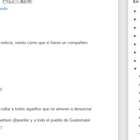
En 
undo
►
►
►
►
 noticia, siento como que si fuese un compañero
►
►
►
▼
58
callar a todos aquellos que se atreven a denunciar.
ittero @jeanfer y a todo el pueblo de Guatemala!
27