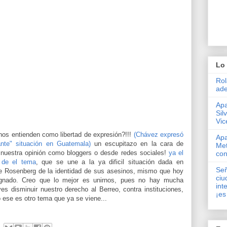
Lo 
Rol
ade
Apa
Sil
Vic
anos entienden como libertad de expresión?!!!
(Chávez expresó
Apa
ante" situación en Guatemala)
un escupitazo en la cara de
Met
nuestra opinión como bloggers o desde redes sociales!
ya el
con
 de el tema
, que se une a la ya dificil situación dada en
Señ
e Rosenberg de la identidad de sus asesinos, mismo que hoy
ciu
ignado. Creo que lo mejor es unirnos, pues no hay mucha
int
yes disminuir nuestro derecho al Berreo, contra instituciones,
¡es
ese es otro tema que ya se viene...