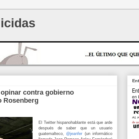
icidas
Ent
 opinar contra gobierno
o Rosenberg
El Twitter hispanohablante está que arde
después de saber que un usuario
guatemalteco,
@jeanfer
(un informático