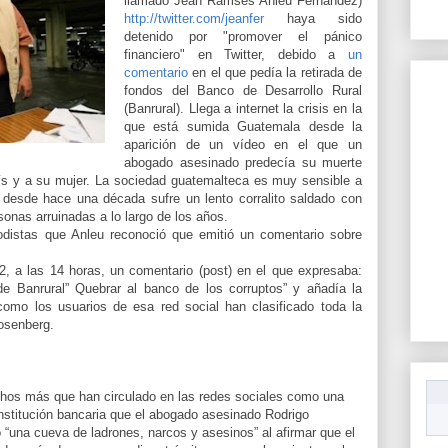
llamado Jean Ramses Anleu Fernández)
http://twitter.com/jeanfer
haya sido
detenido por "promover el pánico
financiero" en Twitter, debido a
un
comentario
en el que pedía la retirada de
fondos del Banco de Desarrollo Rural
(Banrural). Llega a internet la crisis en la
que está sumida Guatemala desde la
aparición de un vídeo en el que un
abogado asesinado predecía su muerte
aís y a su mujer. La sociedad guatemalteca es muy sensible a
 desde hace una década sufre un lento corralito saldado con
onas arruinadas a lo largo de los años.
iodistas que Anleu reconoció que emitió un comentario sobre
2, a las 14 horas, un comentario (post) en el que expresaba:
 de Banrural” Quebrar al banco de los corruptos” y añadía la
como los usuarios de esa red social han clasificado toda la
osenberg.
hos más que han circulado en las redes sociales como una
institución bancaria que el abogado asesinado Rodrigo
una cueva de ladrones, narcos y asesinos” al afirmar que el