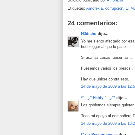
Suicidio publicado por
Amorexia.
Etiquetas:
Amorexia
,
corrupcion
,
El M
24 comentarios:
H3dicho
dijo...
Yo me siento afectado por esa
ticoblogger al que le paso..
Si aca las cosas fuesen asi..
Fuesemos varios los presos..
Hay que unirse contra esto..
14 de mayo de 2009 a las 12:
*°·.¸¸.° Heidy °·.¸¸.°*
dijo...
Los gobiernos siempre quieren 
Todo mi apoyo al compañero Tw
14 de mayo de 2009 a las 13:
Caza-Recompensas
dijo...