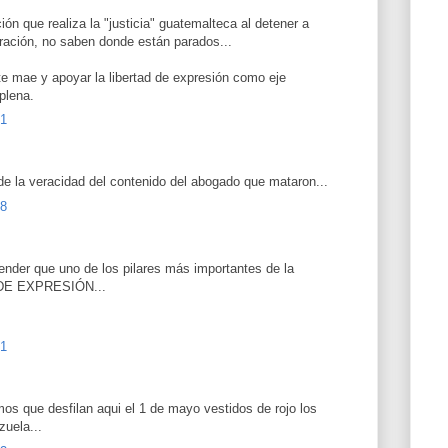
ión que realiza la "justicia" guatemalteca al detener a
ación, no saben donde están parados...
e mae y apoyar la libertad de expresión como eje
plena.
51
e la veracidad del contenido del abogado que mataron...
18
ender que uno de los pilares más importantes de la
 DE EXPRESIÓN...
21
mos que desfilan aqui el 1 de mayo vestidos de rojo los
uela...