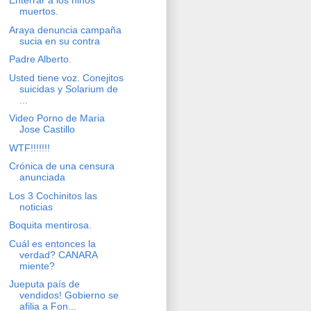
Enterrar a los niños
muertos.
Araya denuncia campaña
sucia en su contra
Padre Alberto.
Usted tiene voz. Conejitos
suicidas y Solarium de
...
Video Porno de Maria
Jose Castillo
WTF!!!!!!!
Crónica de una censura
anunciada
Los 3 Cochinitos las
noticias
Boquita mentirosa.
Cuál es entonces la
verdad? CANARA
miente?
Jueputa país de
vendidos! Gobierno se
afilia a Fon...