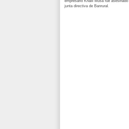
empresario Khalil Musa fue asesinado
junta directiva de Banrural.