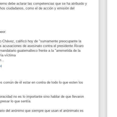
erno debe aclarar las competencias que se ha atribuido y
chos ciudadanos, como el de acción y emisión del
peor:
o Chávez, calificó hoy de "sumamente preocupante la
s acusaciones de asesinato contra el presidente Álvaro
andatario guatemalteco frente a la "arremetida de la
ría víctima
...
44
 común de él estar en contra de todo lo que esten los
eracidad no es lo importante sino hablar de que llevaron
xpresar lo que sentía.
rio del anónimo que siempre que usan el anónimato es