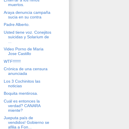
Enterrar a los niños
muertos.
Araya denuncia campaña
sucia en su contra
Padre Alberto.
Usted tiene voz. Conejitos
suicidas y Solarium de
...
Video Porno de Maria
Jose Castillo
WTF!!!!!!!
Crónica de una censura
anunciada
Los 3 Cochinitos las
noticias
Boquita mentirosa.
Cuál es entonces la
verdad? CANARA
miente?
Jueputa país de
vendidos! Gobierno se
afilia a Fon...