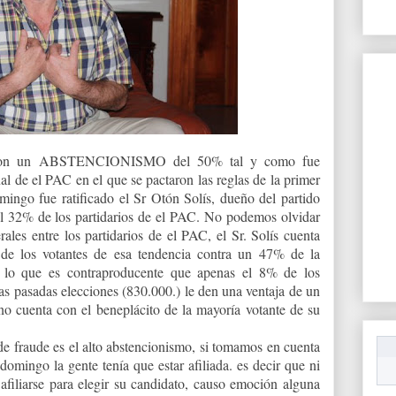
 y con un ABSTENCIONISMO del 50% tal y como fue
l de el PAC en el que se pactaron las reglas de la primer
mingo fue ratificado el Sr Otón Solís, dueño del partido
l 32% de los partidarios de el PAC. No podemos olvidar
ales entre los partidarios de el PAC, el Sr. Solís cuenta
e los votantes de esa tendencia contra un 47% de la
 lo que es contraproducente que apenas el 8% de los
as pasadas elecciones (830.000.) le den una ventaja de un
 cuenta con el beneplácito de la mayoría votante de su
de fraude es el alto abstencionismo, si tomamos en cuenta
domingo la gente tenía que estar afiliada. es decir que ni
 afiliarse para elegir su candidato, causo emoción alguna