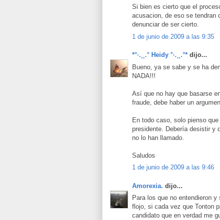
Si bien es cierto que el proce
acusacion, de eso se tendran 
denunciar de ser cierto.
1 de junio de 2009 a las 9:35
*°·.¸¸.° Heidy °·.¸¸.°*
dijo...
Bueno, ya se sabe y se ha d
NADA!!!
Así que no hay que basarse en 
fraude, debe haber un argumen
En todo caso, solo pienso que 
presidente. Debería desistir y
no lo han llamado.
Saludos
1 de junio de 2009 a las 9:46
Amorexia.
dijo...
Para los que no entendieron y 
flojo, si cada vez que Tonton 
candidato que en verdad me gus