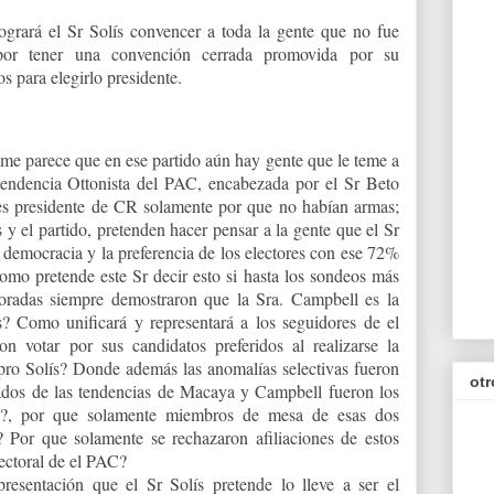
ogrará el Sr Solís convencer a toda la gente que no fue
(por tener una convención cerrada promovida por su
s para elegirlo presidente.
e parece que en ese partido aún hay gente que le teme a
 tendencia Ottonista del PAC, encabezada por el Sr Beto
es presidente de CR solamente por que no habían armas;
y el partido, pretenden hacer pensar a la gente que el Sr
 democracia y la preferencia de los electores con ese 72%
Como pretende este Sr decir esto si hasta los sondeos más
boradas siempre demostraron que la Sra. Campbell es la
? Como unificará y representará a los seguidores de el
n votar por sus candidatos preferidos al realizarse la
ro Solís? Donde además las anomalías selectivas fueron
otr
iliados de las tendencias de Macaya y Campbell fueron los
os?, por que solamente miembros de mesa de esas dos
? Por que solamente se rechazaron afiliaciones de estos
lectoral de el PAC?
presentación que el Sr Solís pretende lo lleve a ser el