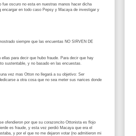
so fue oscuro no esta en nuestras manos hacer dicha
q encargar en todo caso Pepsy y Macaya de investigar y
emostrado siempre que las encuentas NO SIRVEN DE
ellas para decir que hubo fraude. Para decir que hay
to sustentable, y no basado en las encuestas.
una vez mas Otton no llegará a su objetivo: Ser
 dedicarse a otra cosa que no sea meter sus narices donde
se ofendieron por que su corazoncito Ottonista es flojo
pierde es fraude, y esta vez perdió Macaya que era el
taba, y por el que no me dejaron votar (no admitieron mi