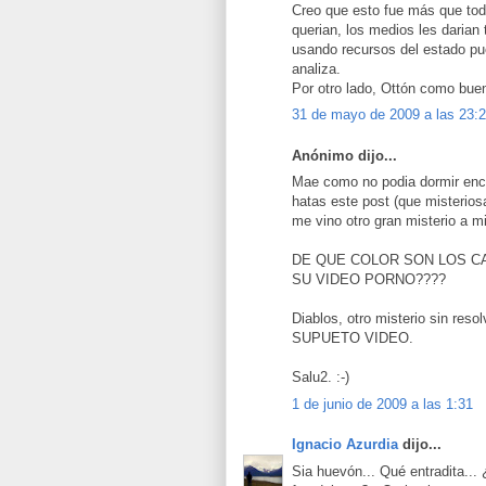
Creo que esto fue más que todo
querian, los medios les darian
usando recursos del estado pu
analiza.
Por otro lado, Ottón como bue
31 de mayo de 2009 a las 23:
Anónimo dijo...
Mae como no podia dormir ence
hatas este post (que misterio
me vino otro gran misterio a 
DE QUE COLOR SON LOS C
SU VIDEO PORNO????
Diablos, otro misterio sin res
SUPUETO VIDEO.
Salu2. :-)
1 de junio de 2009 a las 1:31
Ignacio Azurdia
dijo...
Sia huevón... Qué entradita...