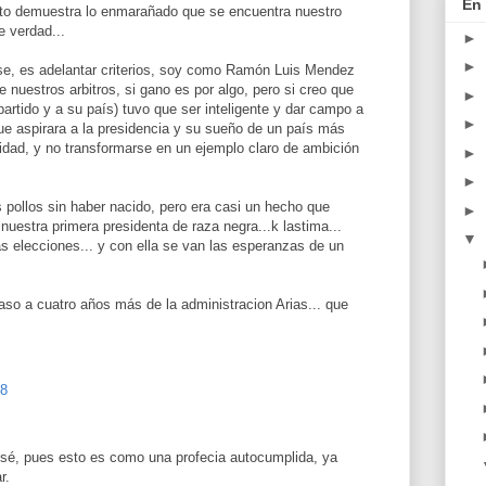
En 
esto demuestra lo enmarañado que se encuentra nuestro
e verdad...
►
►
 se, es adelantar criterios, soy como Ramón Luis Mendez
e nuestros arbitros, si gano es por algo, pero si creo que
►
artido y a su país) tuvo que ser inteligente y dar campo a
►
ue aspirara a la presidencia y su sueño de un país más
alidad, y no transformarse en un ejemplo claro de ambición
►
►
s pollos sin haber nacido, pero era casi un hecho que
►
nuestra primera presidenta de raza negra...k lastima...
▼
as elecciones... y con ella se van las esperanzas de un
so a cuatro años más de la administracion Arias... que
28
 sé, pues esto es como una profecia autocumplida, ya
r.