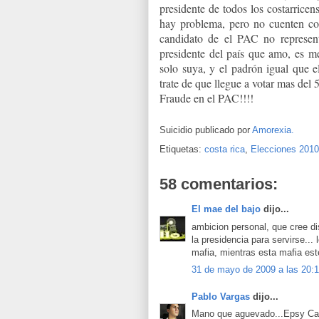
presidente de todos los costarricen
hay problema, pero no cuenten co
candidato de el PAC no represent
presidente del país que amo, es mej
solo suya, y el padrón igual que e
trate de que llegue a votar mas de
Fraude en el PAC!!!!
Suicidio publicado por
Amorexia.
Etiquetas:
costa rica
,
Elecciones 2010
58 comentarios:
El mae del bajo
dijo...
ambicion personal, que cree dis
la presidencia para servirse...
mafia, mientras esta mafia este
31 de mayo de 2009 a las 20:
Pablo Vargas
dijo...
Mano que aguevado...Epsy Camp