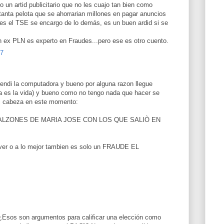
 un artid publicitario que no les cuajo tan bien como
 tanta pelota que se ahorrarian millones en pagar anuncios
es el TSE se encargo de lo demás, es un buen ardid si se
n ex PLN es experto en Fraudes...pero ese es otro cuento.
27
ndi la computadora y bueno por alguna razon llegue
sa es la vida) y bueno como no tengo nada que hacer se
mi cabeza en este momento:
ALZONES DE MARIA JOSE CON LOS QUE SALIÒ EN
olver o a lo mejor tambien es solo un FRAUDE EL
 ¿Esos son argumentos para calificar una elección como