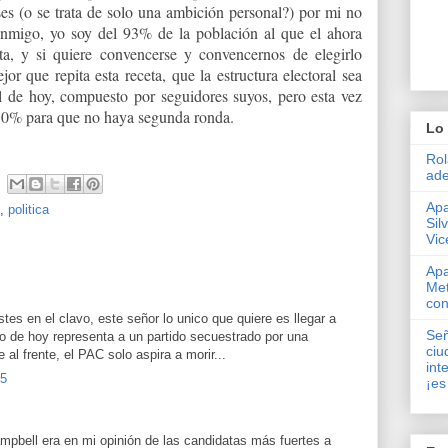
ses (o se trata de solo una ambición personal?) por mi no
nmigo, yo soy del 93% de la población al que el ahora
a, y si quiere convencerse y convencernos de elegirlo
or que repita esta receta, que la estructura electoral sea
l de hoy, compuesto por seguidores suyos, pero esta vez
l 50% para que no haya segunda ronda.
Lo 
Rol
ade
Apa
,
politica
Sil
Vic
Apa
Met
con
tes en el clavo, este señor lo unico que quiere es llegar a
Señ
 lo de hoy representa a un partido secuestrado por una
ciu
 al frente, el PAC solo aspira a morir...
int
15
¡es
bell era en mi opinión de las candidatas más fuertes a