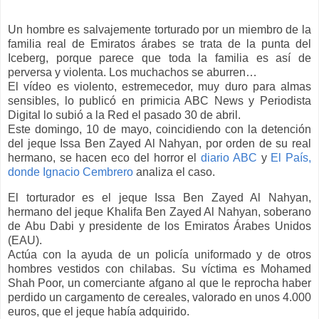
Un hombre es salvajemente torturado por un miembro de la
familia real de Emiratos árabes se trata de la punta del
Iceberg, porque parece que toda la familia es así de
perversa y violenta. Los muchachos se aburren…
El vídeo es violento, estremecedor, muy duro para almas
sensibles, lo publicó en primicia ABC News y Periodista
Digital lo subió a la Red el pasado 30 de abril.
Este domingo, 10 de mayo, coincidiendo con la detención
del jeque Issa Ben Zayed Al Nahyan, por orden de su real
hermano, se hacen eco del horror el
diario ABC
y
El País,
donde Ignacio Cembrero
analiza el caso.
El torturador es el jeque Issa Ben Zayed Al Nahyan,
hermano del jeque Khalifa Ben Zayed Al Nahyan, soberano
de Abu Dabi y presidente de los Emiratos Árabes Unidos
(EAU).
Actúa con la ayuda de un policía uniformado y de otros
hombres vestidos con chilabas. Su víctima es Mohamed
Shah Poor, un comerciante afgano al que le reprocha haber
perdido un cargamento de cereales, valorado en unos 4.000
euros, que el jeque había adquirido.