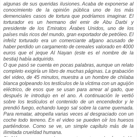
algunas de sus queridas ilusiones. Acaba de exponerse al
conocimiento de la opinión pública uno de los más
demenciales casos de tortura que podríamos imaginar. El
torturador es un hermano del emir de Abu Darbi y
presidente de los Emiratos Árabes Unidos, uno de los
países más ricos del mundo, gran exportador de petróleo. El
infeliz torturado era un comerciante afgano acusado de
haber perdido un cargamento de cereales valorado en 4000
euros que el jeque Al Nayan (este es el nombre de la
bestia) había adquirido.
O que pasó se cuenta en pocas palabras, aunque un relato
completo exigiría un libro de muchas páginas. La grabación
del video, de 45 minutos, muestra a un hombre de chilaba
blanca golpeando los testículos de la víctima con un aguijón
eléctrico, de esos que se usan para arrear al gado, que
después le introdujo en el ano. A continuación le vertió
sobre los testículos el contenido de un encendedor y le
prendió fuego, echando luego sal sobre la carne quemada.
Para rematar, atropella varias veces al desgraciado con un
coche todo terreno. En el video se pueden oír los huesos
partiéndose. Como se ve, un simple capítulo más de la
ilimitada crueldad humana.