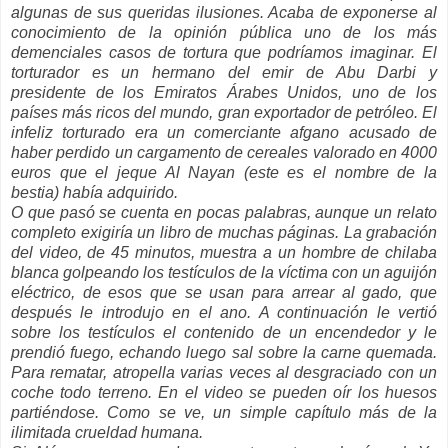
algunas de sus queridas ilusiones. Acaba de exponerse al
conocimiento de la opinión pública uno de los más
demenciales casos de tortura que podríamos imaginar. El
torturador es un hermano del emir de Abu Darbi y
presidente de los Emiratos Árabes Unidos, uno de los
países más ricos del mundo, gran exportador de petróleo. El
infeliz torturado era un comerciante afgano acusado de
haber perdido un cargamento de cereales valorado en 4000
euros que el jeque Al Nayan (este es el nombre de la
bestia) había adquirido.
O que pasó se cuenta en pocas palabras, aunque un relato
completo exigiría un libro de muchas páginas. La grabación
del video, de 45 minutos, muestra a un hombre de chilaba
blanca golpeando los testículos de la víctima con un aguijón
eléctrico, de esos que se usan para arrear al gado, que
después le introdujo en el ano. A continuación le vertió
sobre los testículos el contenido de un encendedor y le
prendió fuego, echando luego sal sobre la carne quemada.
Para rematar, atropella varias veces al desgraciado con un
coche todo terreno. En el video se pueden oír los huesos
partiéndose. Como se ve, un simple capítulo más de la
ilimitada crueldad humana.