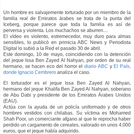
Un hombre es salvajemente torturado por un miembro de la
familia real de Emiratos árabes se trata de la punta del
Iceberg, porque parece que toda la familia es así de
perversa y violenta. Los muchachos se aburren…
El vídeo es violento, estremecedor, muy duro para almas
sensibles, lo publicó en primicia ABC News y Periodista
Digital lo subió a la Red el pasado 30 de abril.
Este domingo, 10 de mayo, coincidiendo con la detención
del jeque Issa Ben Zayed Al Nahyan, por orden de su real
hermano, se hacen eco del horror el
diario ABC
y
El País,
donde Ignacio Cembrero
analiza el caso.
El torturador es el jeque Issa Ben Zayed Al Nahyan,
hermano del jeque Khalifa Ben Zayed Al Nahyan, soberano
de Abu Dabi y presidente de los Emiratos Árabes Unidos
(EAU).
Actúa con la ayuda de un policía uniformado y de otros
hombres vestidos con chilabas. Su víctima es Mohamed
Shah Poor, un comerciante afgano al que le reprocha haber
perdido un cargamento de cereales, valorado en unos 4.000
euros, que el jeque había adquirido.