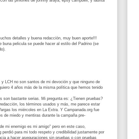
 con las piniones de johnny araya, epsy campbell, y laurita
chos detalles y buena redacciòn, muy buen aporte!!!
buna pelicula se puede hacer al estilo del Padrino (se
do).
 y LCH no son santos de mi devoción y que ninguno de
quiero 4 años más de la misma política que hemos tenido
 son bastante serias. Mi pregunta es: ¿Tienen pruebas?
 redacción, los términos usados y más, me parece estar
Vargas los miércoles en La Extra. Y Campanada.org fue
es de miedo y mentiras durante la campaña pre-
 de mi enemigo es mi amigo" pero en este caso,
perdió para mi todo respeto y credibilidad justamente por
encia a hacer aseguraciones sin pruebas o con pruebas