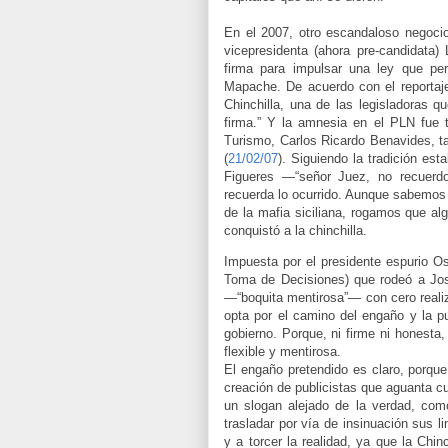
En el 2007, otro escandaloso negocio 
vicepresidenta (ahora pre-candidata)
firma para impulsar una ley que per
Mapache. De acuerdo con el reportaje
Chinchilla, una de las legisladoras qu
firma.” Y la amnesia en el PLN fue to
Turismo, Carlos Ricardo Benavides, ta
(
21/02/07
). Siguiendo la tradición est
Figueres —“señor Juez, no recuerd
recuerda lo ocurrido. Aunque sabemos 
de la mafia siciliana, rogamos que a
conquistó a la chinchilla.
Impuesta por el presidente espurio Os
Toma de Decisiones) que rodeó a José
—“boquita mentirosa”— con cero realiz
opta por el camino del engaño y la pu
gobierno. Porque, ni firme ni honesta
flexible y mentirosa.
El engaño pretendido es claro, porqu
creación de publicistas que aguanta c
un slogan alejado de la verdad, como 
trasladar por vía de insinuación sus l
y a torcer la realidad, ya que la Chi