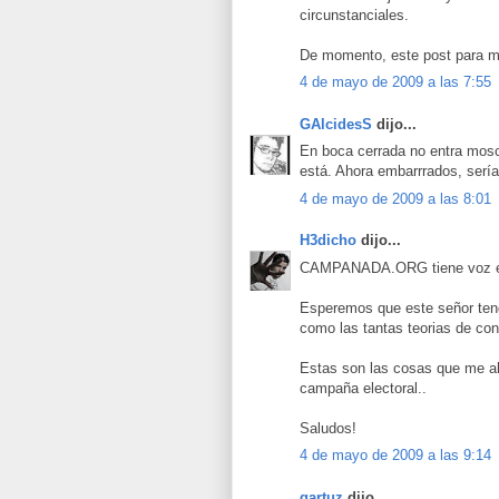
circunstanciales.
De momento, este post para mi
4 de mayo de 2009 a las 7:55
GAlcidesS
dijo...
En boca cerrada no entra mosc
está. Ahora embarrrados, serí
4 de mayo de 2009 a las 8:01
H3dicho
dijo...
CAMPANADA.ORG tiene voz en
Esperemos que este señor teng
como las tantas teorias de co
Estas son las cosas que me ah
campaña electoral..
Saludos!
4 de mayo de 2009 a las 9:14
gartuz
dijo...