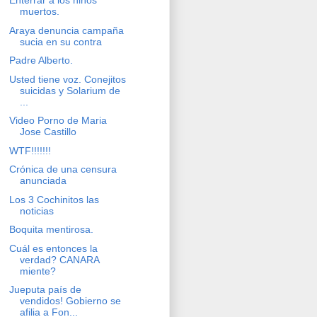
Enterrar a los niños
muertos.
Araya denuncia campaña
sucia en su contra
Padre Alberto.
Usted tiene voz. Conejitos
suicidas y Solarium de
...
Video Porno de Maria
Jose Castillo
WTF!!!!!!!
Crónica de una censura
anunciada
Los 3 Cochinitos las
noticias
Boquita mentirosa.
Cuál es entonces la
verdad? CANARA
miente?
Jueputa país de
vendidos! Gobierno se
afilia a Fon...