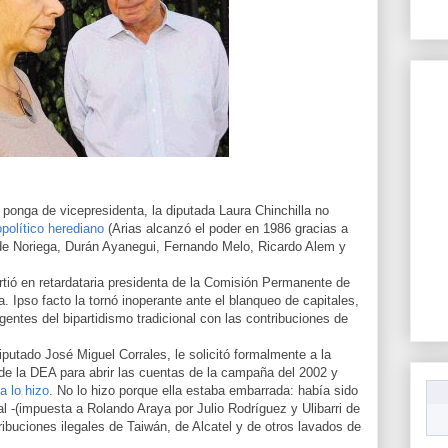
a ponga de vicepresidenta, la diputada Laura Chinchilla no
político herediano
(Arias alcanzó el poder en 1986 gracias a
 de Noriega, Durán Ayanegui, Fernando Melo, Ricardo Alem y
rtió en retardataria presidenta de la Comisión Permanente de
. Ipso facto la tornó inoperante ante el blanqueo de capitales,
rigentes del bipartidismo tradicional con las contribuciones de
iputado José Miguel Corrales, le solicitó formalmente a la
 de la DEA para abrir las cuentas de la campaña del 2002 y
a lo hizo
. No lo hizo porque ella estaba embarrada: había sido
l -(impuesta a Rolando Araya por Julio Rodríguez y Ulibarri de
ribuciones ilegales de Taiwán, de Alcatel y de otros lavados de