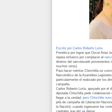
Escrito por Carlos Roberto Loría
Frenética por lograr que Oscar Arias l
repara esfuerzo por complacer al
narco
dineros del narcolavado provenientes
muchos otros).
Para hacer méritos Chinchilla se convi
Narcotráfico de la Asamblea Legislativa
particularmente el realizado por los di
campaña.
Carlos Roberto Loría, apoyado por el d
diputada Chinchilla pedir colaboración
llegar a la verdad;
pero Chinchilla nunc
jefa de campaña de Liberación Naciona
la Nación)- cuando ingresaron las cont
capitales que ahí se dieron.