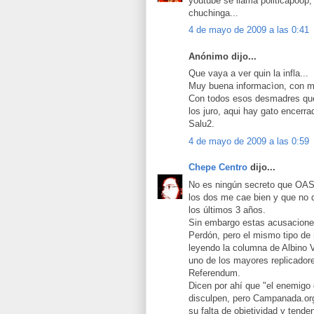
youtube se llama politicapoop,
chuchinga...
4 de mayo de 2009 a las 0:41
Anónimo dijo...
Que vaya a ver quin la infla...
Muy buena informacìon, con mu
Con todos esos desmadres que 
los juro, aqui hay gato encerra
Salu2.
4 de mayo de 2009 a las 0:59
Chepe Centro
dijo...
No es ningún secreto que OAS
los dos me cae bien y que no 
los últimos 3 años.
Sin embargo estas acusaciones
Perdón, pero el mismo tipo de
leyendo la columna de Albino 
uno de los mayores replicador
Referendum.
Dicen por ahí que "el enemigo
disculpen, pero Campanada.org 
su falta de objetividad y tend