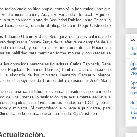
a tenido vuelo político propio, como sí lo han tenido –hay que
s verdiblancos Johnny Araya y Fernando Berrocal. Figueres
a la sumisa viceministra de Seguridad Pública Laura Chinchilla
ica liberacionista, cuando el abogado Juan Diego Castro dejó
tas Eduardo Ulibarri y Julio Rodríguez como sus palancas de
Lo 
logró desplazar a Johnny Araya de la jefatura de campaña de su
onda electoral, y sumisa a los mentores de La Nación se
Rol
por su habilidad para mentir en forma impune y con creces se
ade
Apa
de los conocidos personajes figueristas Carlos Espinach, René
Sil
 del Regulador Fernando Herrero.) También, a la distancia que
Vic
l, la simpatía de los ministros Leonardo Garnier y Marcos
ya con el apoyo desde Europa del expresidente José María
Apa
Met
nsolidar una candidatura y eventual presidencia por parte de
con
ado de una intensa investigación que actualmente se lleva a
Señ
ledos pagados a su favor con los fondos del BCIE y otros,
ciu
enta y ministra. Si comprobado ello llega a publicarse, para
int
Chinchilla en la política habrán terminado. Ojalá así sea.
¡es
Actualización.