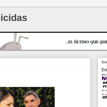
icidas
Ent