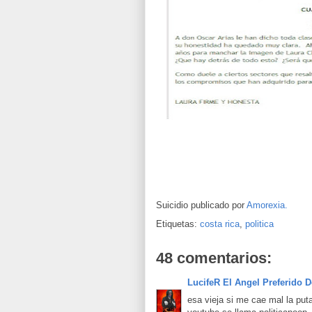
Suicidio publicado por
Amorexia.
Etiquetas:
costa rica
,
politica
48 comentarios:
LucifeR El Angel Preferido D
esa vieja si me cae mal la put