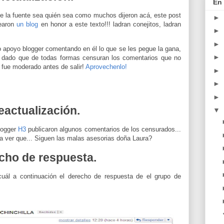
En 
ue la fuente sea quién sea como muchos dijeron acá, este post
►
rearon
un blog
en honor a este texto!!! ladran conejitos, ladran
►
►
o apoyo blogger comentando en él lo que se les pegue la gana,
►
 dado que de todas formas censuran los comentarios que no
, fue moderado antes de salir!
Aprovechenlo!
►
►
►
eactualización.
▼
logger
H3
publicaron algunos comentarios de los censurados...
o a ver que... Siguen las malas asesorias doña Laura?
cho de respuesta.
cuál a continuación el derecho de respuesta de el grupo de