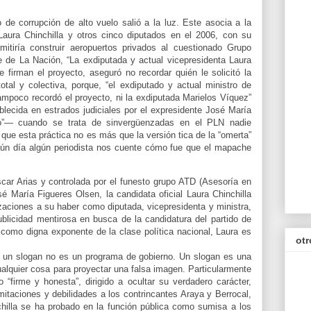
de corrupción de alto vuelo salió a la luz. Este asocia a la
 Laura Chinchilla y otros cinco diputados en el 2006, con su
mitiría construir aeropuertos privados al cuestionado Grupo
 de La Nación, “La exdiputada y actual vicepresidenta Laura
e firman el proyecto, aseguró no recordar quién le solicitó la
tal y colectiva, porque, “el exdiputado y actual ministro de
mpoco recordó el proyecto, ni la exdiputada Marielos Víquez”
ablecida en estrados judiciales por el expresidente José María
o”— cuando se trata de sinvergüenzadas en el PLN nadie
que esta práctica no es más que la versión tica de la “omerta”
lgún día algún periodista nos cuente cómo fue que el mapache
car Arias y controlada por el funesto grupo ATD (Asesoría en
 María Figueres Olsen, la candidata oficial Laura Chinchilla
aciones a su haber como diputada, vicepresidenta y ministra,
blicidad mentirosa en busca de la candidatura del partido de
, como digna exponente de la clase política nacional, Laura es
otr
e un slogan no es un programa de gobierno. Un slogan es una
ualquier cosa para proyectar una falsa imagen. Particularmente
“firme y honesta”, dirigido a ocultar su verdadero carácter,
imitaciones y debilidades a los contrincantes Araya y Berrocal,
nchilla se ha probado en la función pública como sumisa a los