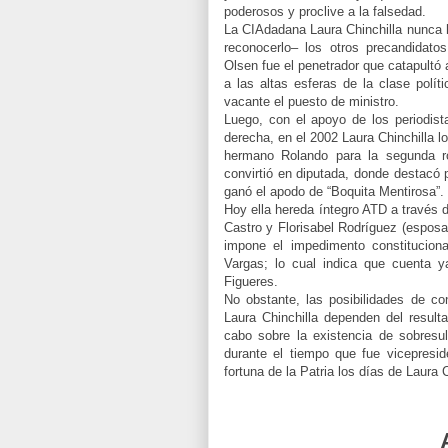
poderosos y proclive a la falsedad.
La CIAdadana Laura Chinchilla nunca h
reconocerlo– los otros precandidato
Olsen fue el penetrador que catapultó 
a las altas esferas de la clase polít
vacante el puesto de ministro.
Luego, con el apoyo de los periodis
derecha, en el 2002 Laura Chinchilla 
hermano Rolando para la segunda r
convirtió en diputada, donde destacó 
ganó el apodo de “Boquita Mentirosa”.
Hoy ella hereda íntegro ATD a través 
Castro y Florisabel Rodríguez (esposa
impone el impedimento constituciona
Vargas; lo cual indica que cuenta 
Figueres.
No obstante, las posibilidades de co
Laura Chinchilla dependen del result
cabo sobre la existencia de sobresu
durante el tiempo que fue vicepresid
fortuna de la Patria los días de Laura 