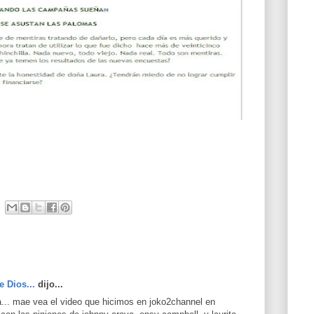
e Dios...
dijo...
a... mae vea el video que hicimos en joko2channel en